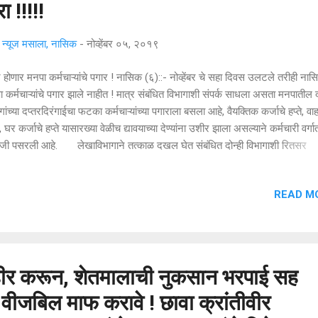
 !!!!!
्यूज मसाला, नासिक
-
नोव्हेंबर ०५, २०१९
ोणार मनपा कर्मचाऱ्यांचे पगार ! नासिक (६)::- नोव्हेंबर चे सहा दिवस उलटले तरीही नास
 कर्मचाऱ्यांचे पगार झाले नाहीत ! मात्र संबंधित विभागाशी संपर्क साधला असता मनपातील 
गांच्या दप्तरदिरंगाईचा फटका कर्मचाऱ्यांच्या पगाराला बसला आहे, वैयक्तिक कर्जाचे हप्ते, वा
, घर कर्जाचे हप्ते यासारख्या वेळीच द्यावयाच्या देण्यांना उशीर झाला असल्याने कर्मचारी वर्गा
ाजी पसरली आहे. लेखाविभागाने तत्काळ दखल घेत संबंधित दोन्ही विभागाशी रितसर
व्यवहार करून माहिती मागवून घेतली, अखेर आज सायंकाळपर्यंत एसबीआय च्या खात्यांवर 
 होणार असून इतर बॅंकांशी बोलणी करून उद्यापर्यंत कर्मचाऱ्यांच्या खात्यात पगाराची रक्कम
READ M
. बायोमेट्रिक पद्धतीने पगारपत्रक तयार केली जातात. सर्व विभागप्रमुखांनी वेळेत ह
माहीती लेखाविभागाला सादर करायला हवी. मात्र दोन विभागांकडून माहिती काल तीन वाजेपर
्ध करून देण्यात आली नव्हती ती सायंकाळी उशिरा सादर केली. लेखाविभागाने रात्री उशिरा
 करत अखेर आज पगार ...
हीर करून, शेतमालाची नुकसान भरपाई सह
व वीजबिल माफ करावे ! छावा क्रांतीवीर