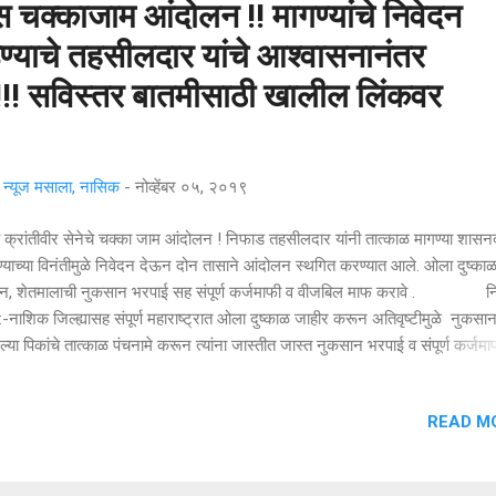
 चक्काजाम आंदोलन !! मागण्यांचे निवेदन
ण्याचे तहसीलदार यांचे आश्वासनानंतर
!!! सविस्तर बातमीसाठी खालील लिंकवर
्यूज मसाला, नासिक
-
नोव्हेंबर ०५, २०१९
 क्रांतीवीर सेनेचे चक्का जाम आंदोलन ! निफाड तहसीलदार यांनी तात्काळ मागण्या शासन
ण्याच्या विनंतीमुळे निवेदन देऊन दोन तासाने आंदोलन स्थगित करण्यात आले. ओला दुष्का
न, शेतमालाची नुकसान भरपाई सह संपूर्ण कर्जमाफी व वीजबिल माफ करावे . न
:-नाशिक जिल्ह्यासह संपूर्ण महाराष्ट्रात ओला दुष्काळ जाहीर करून अतिवृष्टीमुळे नुकसा
ल्या पिकांचे तात्काळ पंचनामे करून त्यांना जास्तीत जास्त नुकसान भरपाई व संपूर्ण कर्जमा
िल माफी व विद्यालयीन , महाविद्यालयीन , उच्च शिक्षण घेणाऱ्या शेतकऱ्यांच्या मुलांना शिक्षण
करण्यात यावे. अशी मागणी छावा क्रांतीवीर सेनेच्या वतीने निवेदनाद्वारे देण्यात आली. नाशि
READ M
ह्यासह महाराष्ट्रात सर्वत्र अवकाळी पाऊस झाला असून पाऊस थांबण्याची चिन्हे नाहीत. ख
मित हानी झाली आहे. पिकांचे नुकसान कोट्यवधी रूपयांच्या घरात आहे. यामध्ये द्राक्ष , सो
, कापूस , कडधान्ये आदी पिकांना पावसाचा सर्वाधिक फटका बसला आहे. सतत कोसळणाऱ..