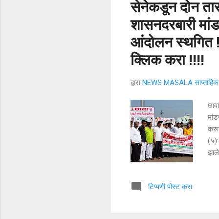
सेनेकडून दोन तास
शासनदरबारी मांड
आंदोलन स्थगित 
क्लिक करा !!!!
द्वारा
NEWS MASALA साप्ताहिक न
छावा
मांड
करू
(५):
झाले
वीजब
माफ 
टिप्पणी पोस्ट करा
जिल्
अपरि
मका