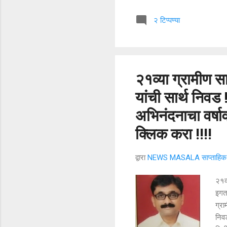
पण २
२ टिप्पण्या
अनेक
काम 
सुखद
२१व्या ग्रामीण स
यांची सार्थ निवड 
अभिनंदनाचा वर्ष
क्लिक करा !!!!
द्वारा
NEWS MASALA साप्ताहिक न
२१व्
इगतप
ग्रा
निवड