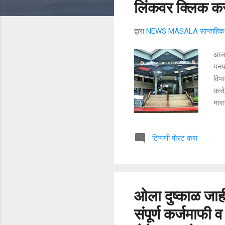
लिंकवर क्लिक करा
द्वारा
NEWS MASALA साप्ताहिक न
आज ह
मनपा
विभा
कर्ज
नार
पत्र
वर्ग
टिप्पणी पोस्ट करा
शकते
रजा 
उपलब
काम
ओला दुष्काळ जा
संपूर्ण कर्जमाफी 