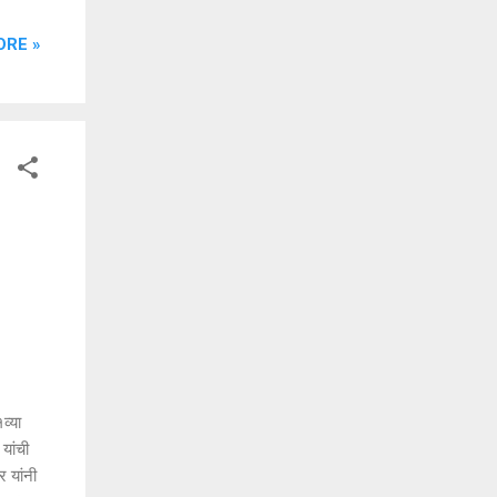
ये
ORE »
ासून
ा
ु...
व्या
यांची
र यांनी