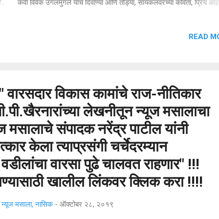
 . कवी विवेक उगलमुगले यांचे दिवाण्या आणि तोड्या, सायकलवरच्या कविता, प्रिय आईबा
त, आठवणींची फुले, सांगवेसे वाटते म्हणून, आतला आवाज हे काव्यसंग्रह, शोध माणूसपणाचा
्तिचित्रण यांसह दाट सायीचे गाव, हॅपी होम, रोजनिशी एका चिमुरडीची हे बालसाहित्य प्रका
READ M
 अनेक पुस्तकांना त्यांची प्रस्तावना असून अनेक पुस्तकांवर समीक्षा लिहिली आहे. याप्रसंग
ाचे विश्वस्त ग्रंथमित्र बाळासाहेब पलटणे, रवींद्र पाटील, दत्तात्रेय झनकर, अॅड. ज्ञाने
े, अॅड. रतनकुमार इचम, हिरामण शिंदे आदि मान्यवर उपस्थित होते. हे २१वे ग्रामीण साहि
लन रविव...
चा" वारसदार विकास कामांचे राज-नीतिकार
ी.पी.खैरनारांच्या लेखनीतून न्यूज मसालाचा
यूज मसालाचे संपादक नरेंद्र पाटील यांनी
्कार केला त्याप्रसंगी चर्चेदरम्यान
वडीलांचा वारसा पुढे चालवत राहणार" !!!
ण्यासाठी खालील लिंकवर क्लिक करा !!!!
्यूज मसाला, नासिक
-
ऑक्टोबर २८, २०१९