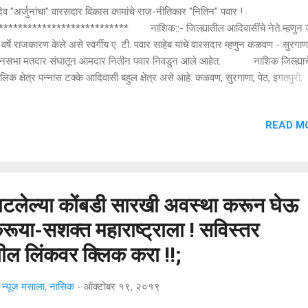
ेव "अर्जुनांचा" वारसदार विकास कामांचे राज-नीतिकार "नितिन" पवार !
*************************** नाशिक::- जिल्ह्यातील आदिवासींचे नेते म्हणुन ज्
वर्षे राजकारण केले असे स्वर्गीय ए. टी. पवार साहेब यांचे वारसदार म्हणुन कळवण - सुरगाण
ानसभा मतदार संघातून आमदार नितीन पवार निवडुन आले आहेत. नाशिक जिल्ह्याच
लिक क्षेत्र पन्नास टक्के आदिवासी बहुल क्षेत्र असे आहे. कळवण, सुरगाणा, पेठ, इगतपुरी,
ंबकेश्वर, दिंडोरी हे तालुके पुर्णतः आदिवासी बहुल व डोंगराळ, दुर्गम - अतिदुर्गम अशी भौगोल
ती. बागलाण, देवळा, नाशिक हे तालुके अंशतः आदिवासी क्षेत्र अशी भौगोलिक स्थिती नाशि
READ M
्ह्यातील आदिवासी भागाची आहे. नाशिक जिल्ह्यातील आदिवासी समाजातील जनतेस मुलभूत 
धा, सिंचनासाठी पाणी उपलब्ध करुन देणे हा दूर दृष्टिकोन स्वर्गवासी अर्जुन तुळशीराम पवार
ए. टी. पवार साहेब यांनी ठेवला होता. हा दूर दृष्टिकोन ठेऊनच कळवण तालुक्यातील सर्व आ
च्या जिरायती क्षेत्र हे बा...
ाटलेल्या कोंबडी सारखी अवस्था करून घेऊ
रूया-सशक्त महाराष्ट्राला ! सविस्तर
ील लिंकवर क्लिक करा !!;
्यूज मसाला, नासिक
-
ऑक्टोबर १९, २०१९