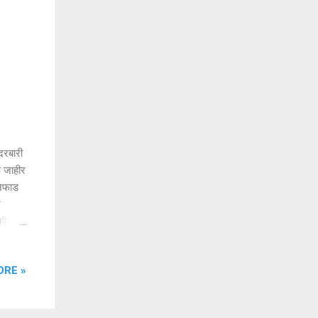
दरबारी
ळ जाहीर
िफाड
न
फी ,
 शुल्क
क
ORE »
रिपाची
याबीन ,
.