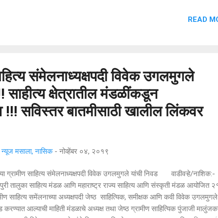
५ वर्षांनंतर ते पुन्हा 'रौप्यमहोत्सवी स्नेहमेळावा' साजरा करण्यासाठी एकत्र आले, या बॅचमध्
READ M
 जण शिक्षक, डॉक्टर्स , इंजिनिअर्स, फार्मासिस्ट, उद्योजक आणि सामाजिक क्षेत्रात मनाप
करणारे तरुण नेतृत्व म्हणून समाजात कार्यरत आहेत. समाज, शाळा, विद्यार्थी आणि मित्रांच्य
ुःखात धावून जाण्यासाठी 'ए.व्ही.एम. 94' हा व्हॉटस्अॅप गृप स्थापन करून सर्वजण धनाई प
ाहित्य संमेलनाध्यक्षपदी विवेक उगलमुगले
!! साहीत्य क्षेत्रातील मंडळींकडून
ाव !!! सविस्तर बातमीसाठी खालील लिंकवर
्यूज मसाला, नासिक
-
नोव्हेंबर ०४, २०१९
या ग्रामीण साहित्य संमेलनाध्यक्षपदी विवेक उगलमुगले यांची निवड वाडीवऱ्हे/नाशिक:-
ुरी तालुका साहित्य मंडळ आणि महाराष्ट्र राज्य साहित्य आणि संस्कृती मंडळ आयोजित २१
मीण साहित्य समेंलनाच्या अध्यक्षपदी जेष्ठ साहित्यिक, समीक्षक आणि कवी विवेक उगलमुगले 
 करण्यात आल्याची माहिती मंडळाचे अध्यक्ष तथा जेष्ठ ग्रामीण साहित्यिक पुंजाजी मालुंजक