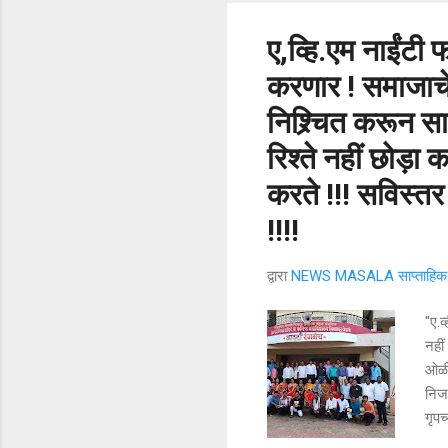
ए,व्हि.एम नाईंट
करणार ! समाजाचे 
निश्र्चित करून सा
रिश्ते नहीं छोड़ा क
करते !!! सविस्त
!!!!
द्वारा
NEWS MASALA साप्ताहिक न
"ए.व
नहीं
ओळीं
निजा
गृप
वर्ग