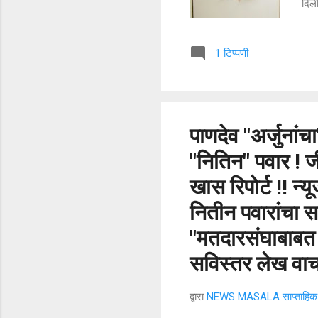
दिली
शोधा
व्यक
1 टिप्पणी
आहे.
मंडळ
गुळव
संमे
पाणदेव "अर्जुनां
"नितिन" पवार ! ज
खास रिपोर्ट !! न्
नितीन पवारांचा सत
"मतदारसंघाबाबत 
सविस्तर लेख वाच
द्वारा
NEWS MASALA साप्ताहिक न