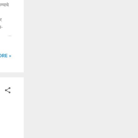
्याचे
वर
च-
ाज्याचा
पलेही
ORE »
होत
ंबडी