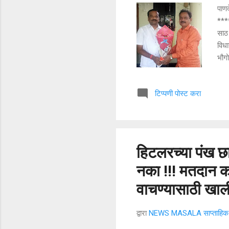
पाणद
***
साठ 
विध
भौगो
त्रि
स्थि
टिप्पणी पोस्ट करा
जिल
सुवि
तथा 
जनते
हिटलरच्या पंख छ
नका !!! मतदान क
वाचण्यासाठी खाल
द्वारा
NEWS MASALA साप्ताहिक न