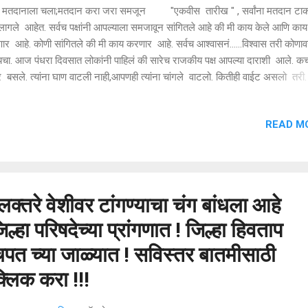
 मतदानाला चला;मतदान करा जरा समजून "एकवीस तारीख " , सर्वांना मतदान टाकण
लागले आहेत. सर्वच पक्षांनी आपल्याला समजावून सांगितले आहे की मी काय केले आणि काय
र आहे. कोणी सांगितले की मी काय करणार आहे. सर्वच आश्वासनं......विश्वास तरी कोणा
ायचा. आज पंधरा दिवसात लोकांनी पाहिलं की सारेच राजकीय पक्ष आपल्या दाराशी आले. क
 बसले. त्यांना घाण वाटली नाही,आपणही त्यांना चांगले वाटलो. कितीही वाईट असलो तरी.
्याला लुभावण्यासाठी वेगवेगळ्या राजकीय पक्षांनी आपल्याला गरळ घातली. आपल्याला र
ास करायचा आहे. त्याचबरोबर आपलाही. केवळ राज्याचा विकास करुन चालणार नाही तर आ
READ M
संबंध सरकारने जोपासले पाहिजे यासाठी आपल्याला मतदान करायचे. जर राज्याचा विकास 
ल, पण आपला जर जीव जात असेल तर ते राज्य त्या हिटलरच्या कोंबडीसारखे होईल जी को
रने पाळली होती. एका कोंबड...
लक्तरे वेशीवर टांगण्याचा चंग बांधला आहे
ल्हा परिषदेच्या प्रांगणात ! जिल्हा हिवताप
त च्या जाळ्यात ! सविस्तर बातमीसाठी
लिक करा !!!