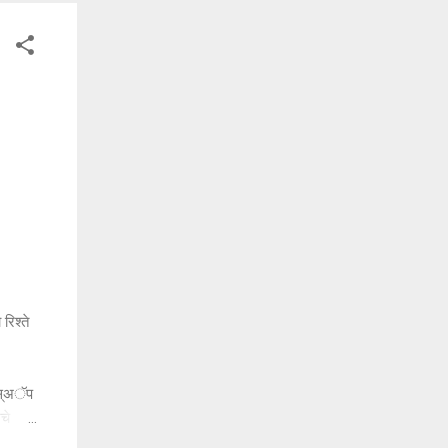
रिश्ते
ॉटस्अॅप
चे
गेले