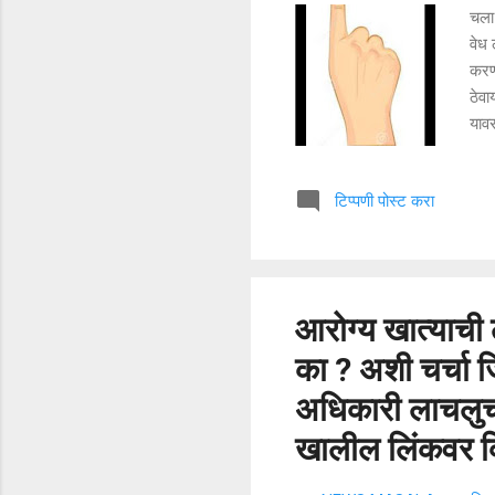
चला
वेध 
करणा
ठेव
यावर
आपल
विक
टिप्पणी पोस्ट करा
हित
असे
हिटल
आरोग्य खात्याची 
का ? अशी चर्चा जि
अधिकारी लाचलुचप
खालील लिंकवर क्