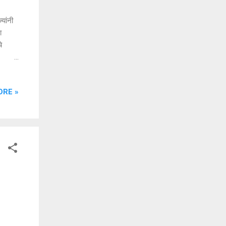
यांनी
ा
े
िक
क
ORE »
आरोग्य
 साहेब
दिवासी