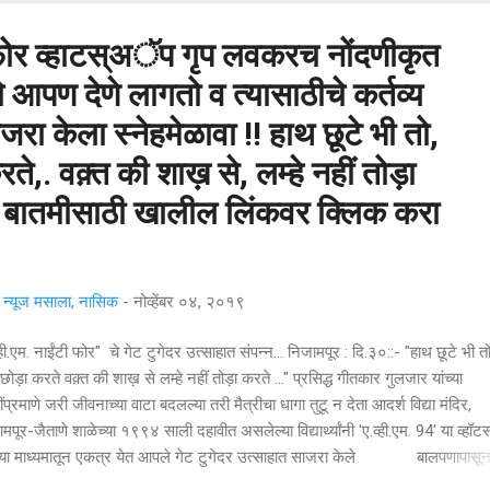
ी फोर व्हाटस्अॅप गृप लवकरच नोंदणीकृत
आपण देणे लागतो व त्यासाठीचे कर्तव्य
जरा केला स्नेहमेळावा !! हाथ छूटे भी तो,
रते,. वक़्त की शाख़ से, लम्हे नहीं तोड़ा
र बातमीसाठी खालील लिंकवर क्लिक करा
्यूज मसाला, नासिक
-
नोव्हेंबर ०४, २०१९
्ही.एम. नाईंटी फोर" चे गेट टुगेदर उत्साहात संपन्न... निजामपूर : दि.३०::- "हाथ छूटे भी तो 
 छोड़ा करते वक़्त की शाख़ से लम्हे नहीं तोड़ा करते ..." प्रसिद्ध गीतकार गुलजार यांच्या
प्रमाणे जरी जीवनाच्या वाटा बदलल्या तरी मैत्रीचा धागा तुटू न देता आदर्श विद्या मंदिर,
मपूर-जैताणे शाळेच्या १९९४ साली दहावीत असलेल्या विद्यार्थ्यांनी 'ए.व्ही.एम. 94' या व्ह
च्या माध्यमातून एकत्र येत आपले गेट टुगेदर उत्साहात साजरा केले बालपणापासून
मित्र आपले माध्यमिक शिक्षण पूर्ण करून जीवनाच्या विविध वाटांनी यश मिळवण्यासाठी निघून 