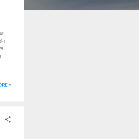
िक
दोन
हन
त
पगार
 जमा होऊ
ORE »
जेरी व
्यंत
पर्यंत