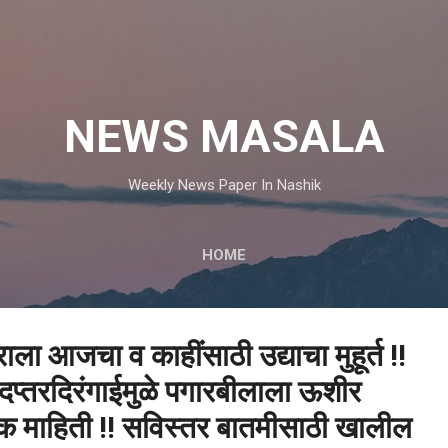
मुख्य सामग्रीवर वगळा
NEWS MASALA
Weekly News Paper In Nashik
HOME
ाराला आजचा व काहींसाठी उद्याचा मुहूर्त !!
दप्तरदिरंगाईमुळे पगारबीलाला ऊशीर
िक माहिती !! सविस्तर बातमीसाठी खालील