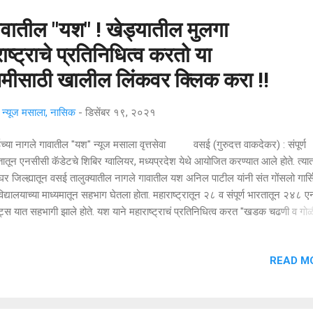
ावातील "यश" ! खेड्यातील मुलगा
ष्ट्राचे प्रतिनिधित्व करतो या
मीसाठी खालील लिंकवर क्लिक करा !!
्यूज मसाला, नासिक
-
डिसेंबर १९, २०२१
्या नागले गावातील "यश" न्यूज मसाला वृत्तसेवा वसई (गुरुदत्त वाकदेकर) : संपूर्ण
ातून एनसीसी कॅडेटचे शिबिर ग्वालियर, मध्यप्रदेश येथे आयोजित करण्यात आले होते. त्या
र जिल्ह्यातून वसई तालुक्यातील नागले गावातील यश अनिल पाटील यांनी संत गोंसलो गार्स
िद्यालयाच्या माध्यमातून सहभाग घेतला होता. महाराष्ट्रातून २८ व संपूर्ण भारतातून २४८ 
ट्स यात सहभागी झाले होते. यश याने महाराष्ट्राचं प्रतिनिधित्व करत "खडक चढणी व गोळ
्धेत अव्वल क्रमांक पटकावला. शिबिरात झालेल्या सांस्कृतिक कार्यक्रमात छत्रपती शिवाजी
ाराष्ट्राची संस्कृती यावर आधारित कार्यक्रम झाला. डिजी एनसीसी लेफ्टनंट जनरल गुरब
READ M
 यांनी प्रेरणादायी विचार सर्व सहभागी एनसीसी कॅडेट्स समोर व्यक्त केले. सदरचे एनसीसी
र्नल अरविंद दास यांच्या निरीक्षणाखाली पार पाडले. छोट्याशा गावातील एक हुशार मुलगा दे
ीवर महाराष्ट्राचं प्रतिनिधित्व करतो ही नक्कीच नागले वासीयांसाठी अभिमानास्पद बाब आहे
ातून "यश"च्या यशाचं कौतुक होत आहे.