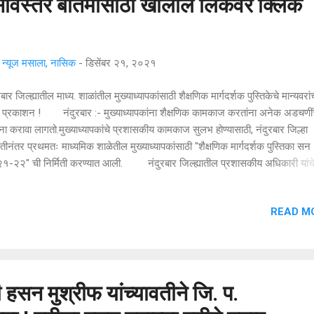
 सविस्तर बातमीसाठी खालील लिंकवर क्लिक
्यूज मसाला, नासिक
-
डिसेंबर २१, २०२१
रबार जिल्ह्यातील माध्य. शाळांतील मुख्याध्यापकांसाठी शैक्षणिक मार्गदर्शक पुस्तिकेचे मान्यवरांच
ते प्रकाशन ! नंदुरबार :- मुख्याध्यापकांना शैक्षणिक कामकाज करतांना अनेक अडचणीं
ा करावा लागतो.मुख्याध्यापकांचे प्रशासकीय कामकाज सुलभ होण्यासाठी, नंदुरबार जिल्हा
मितीनंतर प्रथमतः माध्यमिक शाळेतील मुख्याध्यापकांसाठी "शैक्षणिक मार्गदर्शक पुस्तिका सन
१-२२" ची निर्मिती करण्यात आली. नंदुरबार जिल्ह्यातील प्रशासकीय अधिकारी यांच
षिप्त कार्यभार, वर्षभराचे नियोजन, शाळा पातळीवरील विविध समित्या व त्यांचे कामकाज,शालेय
ेख, इयत्ता निहाय तासिका वाटप नियोजन, इ.५ वी ते इ.१० वी वर्गांचे मूल्यमापन तक्ते, रजेच
READ M
ार, मुख्याध्यापकांचे कर्तव्य व जबाबदाऱ्या, महत्वाचे शासन निर्णय व परिपत्रके अशा विविधांग
ांचे एकत्रित संकलन करून नंदुरबार जिल्हा माध्यमिक व उच्च माध्यमिक शाळा मुख्याध्याप
रबार यांच्या संयोजनाद्वारे श्री.आप्पासो.आ.ध.देवरे माध्यमिक विद्यालय विखरण ता. जि.नंदुरबा
ालयाचे मुख्याध्...
 हसन मुश्रीफ यांच्यावतीने जि. प.