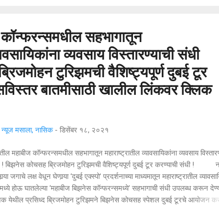
िष्ठा प्राप्त झाली आहे. त्याबद्दल मला अभिमानच वाटतो. पण त्याच वेळी माझी सुरावट ऐकायल
ल...
 कॉन्फरन्समधील सहभागातून
यावसायिकांना व्यवसाय विस्तारण्याची संधी
िजमोहन टुरिझमची वैशिष्ट्यपूर्ण दुबई टूर
 सविस्तर बातमीसाठी खालील लिंकवर क्लिक
्यूज मसाला, नासिक
-
डिसेंबर १८, २०२१
तील महाबीज कॉन्फरन्समधील सहभागातून महाराष्ट्रातील व्यावसायिकांना व्यवसाय विस्तारण
ी ! बिझनेस कोचसह ब्रिजमोहन टुरिझमची वैशिष्ट्यपूर्ण दुबई टूर करण्याची संधी ! 
सार्‍या जगाचे लक्ष वेधून घेणार्‍या ‘दुबई एक्स्पो’ प्रदर्शनाच्या माध्यमातून महाराष्ट्रातील व्यावसा
मध्ये होऊ घातलेल्या ‘महाबीज बिझनेस कॉन्फरन्समध्ये’ सहभागाची संधी उपलब्ध करून देण्
िक येथील प्रसिध्द ब्रिजमोहन टुरिझमने बिझनेस कोचसह स्पेशल दुबई टूरचे आयोजन कर
याची माहीती प्रसिध्द बिझनेस कोच अतुल ठाकूर व ब्रिजमोहन टुरिझमचे संचालक ब्रिजम