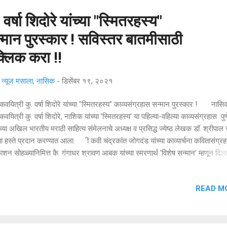
वर्षा शिदोरे यांच्या "स्मितरहस्य"
्मान पुरस्कार ! सविस्तर बातमीसाठी
्लिक करा !!
्यूज मसाला, नासिक
-
डिसेंबर १९, २०२१
 कवयित्री कु. वर्षा शिदोरे यांच्या "स्मितरहस्य" काव्यसंग्रहास सन्मान पुरस्कार ! नासि
 कवयित्री कु. वर्षा शिदोरे, नाशिक यांच्या 'स्मितरहस्य' या पहिल्या-वहिल्या काव्यसंग्रहास पुण
्या अखिल भारतीय मराठी साहित्य संमेलनाचे अध्यक्ष व प्रसिद्ध ज्येष्ठ लेखक डॉ. श्रीपा
्या हस्ते प्रदान करण्यात आला. ी कवी चंद्रकांत जोगदंड यांच्या काव्यार्चना कवितासंग्रहा
ाशन सोहळ्यानिमित्त कै. गंगाधर श्रावण आबक यांच्या स्मरणार्थ 'विशेष सन्मान' म्हणून दिल
रा उत्कृष्ट वाङ्मय पुरस्कार देण्यात आला. काव्यार्चना काव्यसंग्रहाच्या प्रकाशन व पु
्यानिमित्त खुले काव्यसंमेलन आयोजित केले गेले होते. अनेक कवी/कवयित्रींच्या काव्यसुमन
READ M
लेल्या सोहळ्याला थाटामाटात सुरुवात झाली. यावेळी व्यासपीठावर ज्येष्ठ ग्रामीण साहित्यि
ार बबन पोतदार, भारत हायस्कुल ज्युनिअर कॉलेज जेऊर ता. करमाळाचे प्राचार्य हनुमंत
डे , विश्वरत्न इंग्लिश मेडियम विष्णूपंत ताम्हाणे विद्यालय चिखलीचे अध...