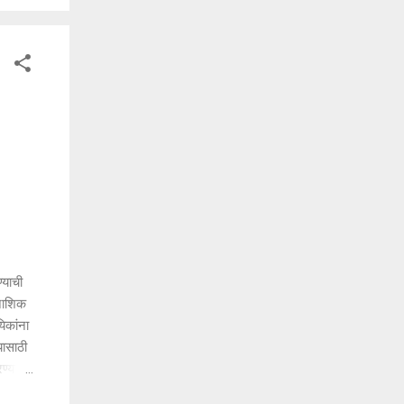
ा मात्र
्याची
नाशिक
यिकांना
यासाठी
ण्यात
ोहन