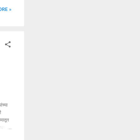
ी, दि.
ORE »
पेय
्या
 तसेच
ंच्या
ी
यमातून
जाधव
तिसाद