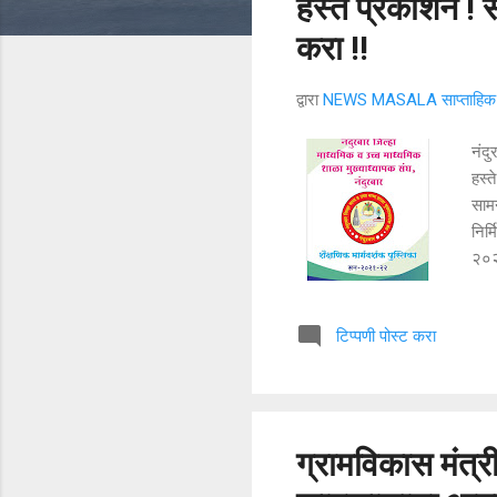
हस्ते प्रकाशन !
करा !!
द्वारा
NEWS MASALA साप्ताहिक न
नंदु
हस्
सामन
निर्
२०२
संक्
अभिल
टिप्पणी पोस्ट करा
प्रक
विषय
नंदु
विद्य
ग्रामविकास मंत्री