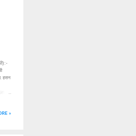
ी)::-
ची
ना. हसन
्हा
 विकास
ध
ORE »
निधीची
ची
ठी