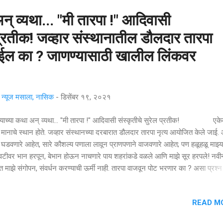
अन् व्यथा... "मी तारपा !" आदिवासी
 प्रतीक! जव्हार संस्थानातील डौलदार तारपा
 होईल का ? जाणण्यासाठी खालील लिंकवर
्यूज मसाला, नासिक
-
डिसेंबर १९, २०२१
प्याच्या कथा अन् व्यथा... "मी तारपा !" आदिवासी संस्कृतीचे सुरेल प्रतीक! एक
मानाचे स्थान होते. जव्हार संस्थानच्या दरबारात डौलदार तारपा नृत्य आयोजित केले जाई
घडवणारे आहेत, सारे कौशल्य पणाला लावून प्राणपणाने वाजवणारे आहेत; पण हळूहळू माझ्य
ावटीवर भान हरपून, बेभान होऊन नाचणारे पाय शहरांकडे वळले आणि माझे सूर हरपले! नवी
त माझे संगोपन, संवर्धन करण्याची ऊर्मी नाही. तारपा वाजवून पोट भरणार का ? असा प्रश्न
ांना पडतो. तसे मला आठवणीत ठेवण्यासाठी काही प्रयत्न केलेही जातात; पण ते अगदीच नगण
 होत राहिलं तर माझी रवानगी लवकरच वस्तुसंग्रहालयात होईल! पुढच्या पिढ्यांना 'कोणे ए
READ M
' तारपा नावाचे वारली जमातीचे एक वाद्य होते, असे ऐकावे लागेल. ते टाळण्यासाठी आज म
 आणि व्यथा मांडणार आहे... सरकार दरबारी घुंगरांचा आवाज ऐकला जातो, लावणी नृत्याल