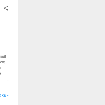
ेकाळी
. आज
ा
न
्य! हे
के
ORE »
ी माझी
ा