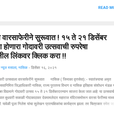
ी यांनी पत्रकार परिषदेत दिली. याविषयी अधिक माहीती देतांना ब्रिजमोहन चौधरी म्हणाले क
READ M
ेब्रुवारी २०२२ रोजी ‘दुबई एस्न्पो’च्या माध्यमातून ‘गल्फ फूड फेअर’ या महत्त्वाच्या खाद्य-
कृषी संदर्भातील प्रदर्शनाला भेट देता येईल आणि महाराष्ट्रीयन व्यावसायिकांसाठी महत्त्वाच
 ‘महाबीज बिझनेस कॉन्फरन्सला’ १९-२० फेब्रुवारी २०२२ रोजी उपस्थिती लावता येईल
 प्रमाणे दोन दिवसाची ‘दु...
 वारसाफेरीने सुरूवात ! १५ ते २१ डिसेंबर
होणारा गोदावरी उत्सवाची रुपरेषा
ील लिंकवर क्लिक करा !!
्यूज मसाला, नासिक
-
डिसेंबर १६, २०२१
वरी उत्सवाला वारसाफेरीने सुरूवात नासिक ( जिमाका वृत्तसेवा)::- स्वातंत्र्याचा अमृत
्सवानिमित्त जिल्हाधिकारी नासिक, राज्य पुरातत्त्व विभाग व नासिक इतिहास संशोधन मंडळ या
क्त विद्यमाने गोदावरी उत्सव १५ ते २१ डिसेंबरदरम्यान साजरा केला जात आहे. या उत्सवाच
वात बुधवारी सकाळी गोदाकाठावर देवमामलेदार महाराज मंदिरासमोरून वारसा फेरीच्या माध्
. यावेळी पूजा निलेश यांचा सुलेखन प्रात्यक्षिकांचा कार्यक्रम झाला. तर चित्रकार रमेश 
ी गोदावरी व नदी संदर्भातील चित्रांचे सादरीकरण केले होते. याला नाशिककरांनी उत्तम प्र