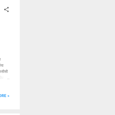
त
िया
एनसीसी
ीबार"
 महाराज
िरपाल
ORE »
 शिबिर
श
. सर्व