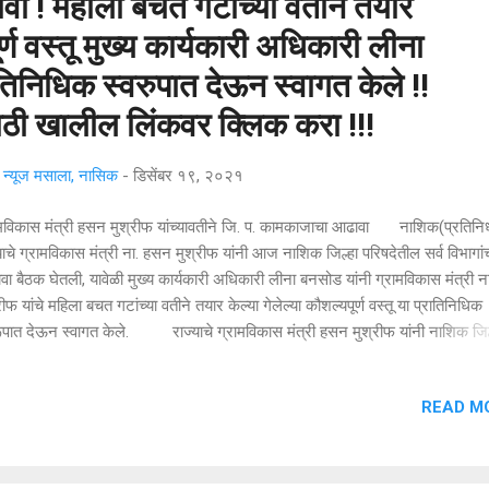
ा ! महीला बचत गटाच्या वतीने तयार
र्ण वस्तू मुख्य कार्यकारी अधिकारी लीना
तिनिधिक स्वरुपात देऊन स्वागत केले !!
ठी खालील लिंकवर क्लिक करा !!!
्यूज मसाला, नासिक
-
डिसेंबर १९, २०२१
ामविकास मंत्री हसन मुश्रीफ यांच्यावतीने जि. प. कामकाजाचा आढावा नाशिक(प्रतिनिध
याचे ग्रामविकास मंत्री ना. हसन मुश्रीफ यांनी आज नाशिक जिल्हा परिषदेतील सर्व विभागां
ा बैठक घेतली, यावेळी मुख्य कार्यकारी अधिकारी लीना बनसोड यांनी ग्रामविकास मंत्री 
रीफ यांचे महिला बचत गटांच्या वतीने तयार केल्या गेलेल्या कौशल्यपूर्ण वस्तू या प्रातिनिधिक
रूपात देऊन स्वागत केले. राज्याचे ग्रामविकास मंत्री हसन मुश्रीफ यांनी नाशिक जिल
देच्या सर्व विभागांची माहिती घेत जिल्ह्यातील विकासकामांचा आढावा घेतला, जिल्हा ग्रामीण
रणेमार्फत सुरू असलेल्या सर्व योजनांचा आढावा यावेळी ना. हसन मुश्रीफ यांनी घेतला, विवि
READ M
स योजनांसाठी केंद्र व राज्य शासनाचा किती निधी उपलब्ध आहे यातील खर्चित अखर्चित 
ती घेतली, त्याचबरोबर नाशिक जिल्ह्यात एकूण किती घरकुलांचे उद्दिष्ट आणि पूर्तता झाली या
ल माहिती घेतली व महिला बचत गटांनी तयार केलेल्या कौशल्यपूर्ण वस्तूंची विक्री करण्यासा
रपेठ उपलब्...