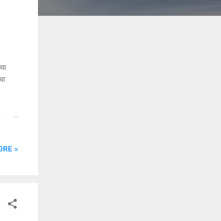
्या
चा
े
े
ORE »
ी
क संघ,
र