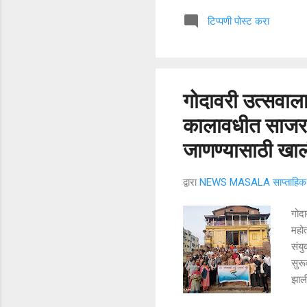
चौधर
टिप्पणी पोस्ट करा
१७ फ
आणि 
अशा
गरजे
गोदावरी उत्सवाला
कालावधीत साजरा 
जाणण्यासाठी खाल
द्वारा
NEWS MASALA साप्ताहिक न
गोदा
महोत
संयु
सुरू
झाली
यांन