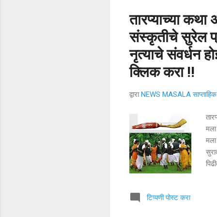
तारप्याच्या कथा 
संस्कृतीचे सुरेल
नृत्याचे संवर्धन
क्लिक करा !!
द्वारा
NEWS MASALA साप्ताहिक न
तार
मला 
मला 
सुर
पिढी
युवक
असंच
टिप्पणी पोस्ट करा
काळी
कथा