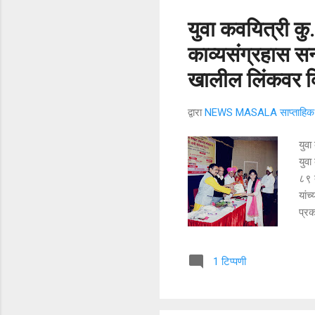
युवा कवयित्री कु. 
काव्यसंग्रहास सन
खालील लिंकवर क
द्वारा
NEWS MASALA साप्ताहिक न
युवा
युवा
८९ व
यांच
प्रक
जाणा
सोहळ
1 टिप्पणी
आनंद
कथाक
धालग