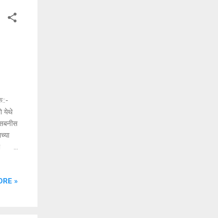
क::-
े येथे
ल सबनीस
च्या
ा
रस्कार
ांनी
ORE »
क व