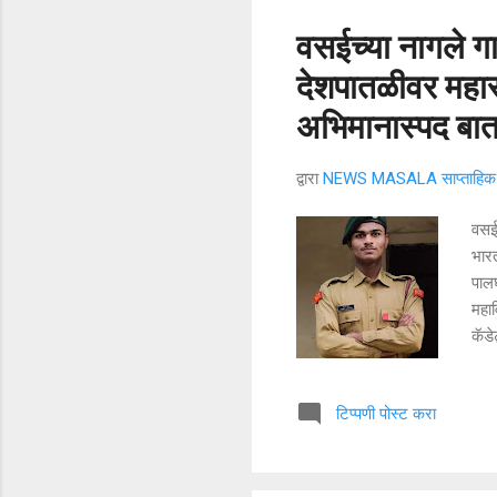
वसईच्या नागले ग
देशपातळीवर महारा
अभिमानास्पद बात
द्वारा
NEWS MASALA साप्ताहिक न
वसईच
भारत
पालघ
महाव
कॅडे
स्पर
व मह
टिप्पणी पोस्ट करा
सिंग
हे क
पातळ
स्तर