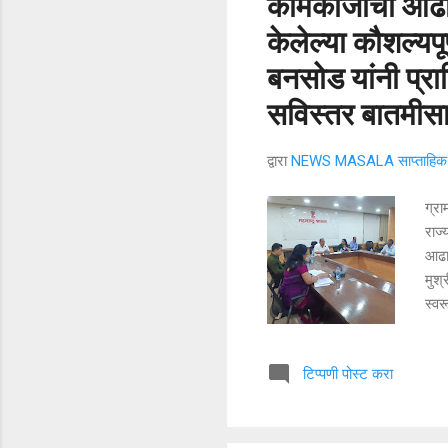
कामकाजाचा आढाव
केलेल्या कौशल्यपू
बनसोड यांनी प्रा
सविस्तर बातमीसा
द्वारा
NEWS MASALA साप्ताहिक न
ग्र
राज्
आढाव
मुश्
स्व
परिष
यंत्
टिप्पणी पोस्ट करा
विका
माहि
देखी
बाजा