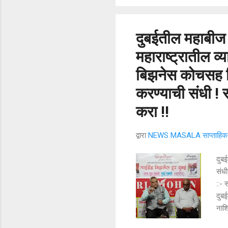
प्रत
कुणा
दुबईतील महाबीज
महाराष्ट्रातील व्
बिझनेस कोचसह ब्र
करण्याची संधी !
करा !!
द्वारा
NEWS MASALA साप्ताहिक न
दुबई
संध
::- 
दुबई
नाश
आल्