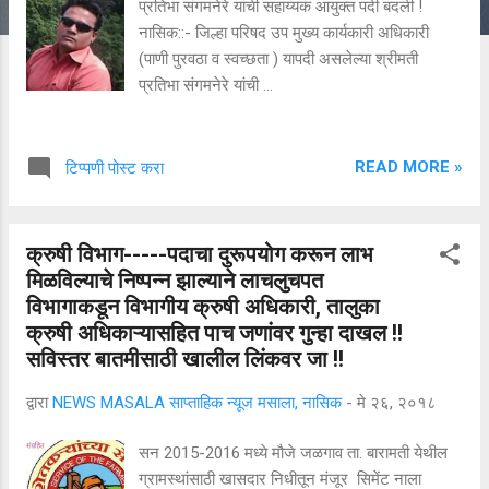
प्रतिभा संगमनेरे यांची सहाय्यक आयुक्त पदी बदली !
नासिक::- जिल्हा परिषद उप मुख्य कार्यकारी अधिकारी
(पाणी पुरवठा व स्वच्छता ) यापदी असलेल्या श्रीमती
प्रतिभा संगमनेरे यांची ...
READ MORE »
टिप्पणी पोस्ट करा
क्रुषी विभाग-----पदाचा दुरूपयोग करून लाभ
मिळविल्याचे निष्पन्न झाल्याने लाचलुचपत
विभागाकडून विभागीय क्रुषी अधिकारी, तालुका
क्रुषी अधिकाऱ्यासहित पाच जणांवर गुन्हा दाखल !!
सविस्तर बातमीसाठी खालील लिंकवर जा !!
द्वारा
NEWS MASALA साप्ताहिक न्यूज मसाला, नासिक
-
मे २६, २०१८
सन 2015-2016 मध्ये मौजे जळगाव ता. बारामती येथील
ग्रामस्थांसाठी खासदार निधीतून मंजूर सिमेंट नाला