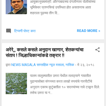
आयुक्त:मुख्यमंत्री. औरंगाबादच्या दंगलीनंतर पोलीसांच्या
भूमिकेवर प्रश्नचिन्हं उपस्थित होत असतानाच आता
शहराला पुढच्या तीन दि...
READ MORE »
टिप्पणी पोस्ट करा
अरेरे,, कसले कसले अनुदान खाणार, शेतकऱ्यांचा
संताप ! जिल्हाधिकाऱ्यांकडे तक्रार !!
द्वारा
NEWS MASALA साप्ताहिक न्यूज मसाला, नासिक
-
मे २३, २०१८
पालम तालुक्यातील उमरा येथील तलाठ्याने गावातील
पुढाऱ्यासोबत संगनमत करत लाखो रुपयांचे गारपीटीचे
अनुदान एकाच कुटुंबातील १० सदस्यांच्या नावे टाकून दिले.
तसेच उमरा या ग...