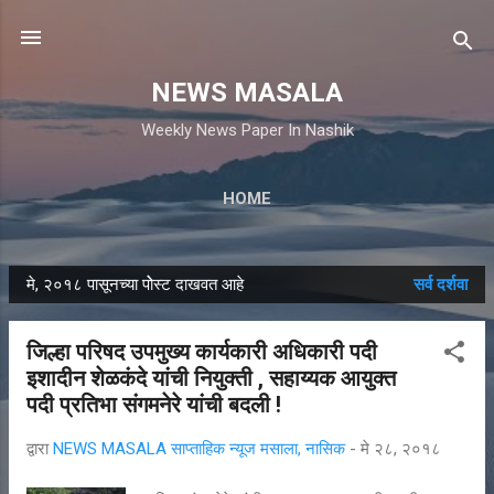
मुख्य सामग्रीवर वगळा
NEWS MASALA
Weekly News Paper In Nashik
HOME
मे, २०१८ पासूनच्या पोेस्ट दाखवत आहे
सर्व दर्शवा
पो
स्ट्स
जिल्हा परिषद उपमुख्य कार्यकारी अधिकारी पदी
इशादीन शेळकंदे यांची नियुक्ती , सहाय्यक आयुक्त
पदी प्रतिभा संगमनेरे यांची बदली !
द्वारा
NEWS MASALA साप्ताहिक न्यूज मसाला, नासिक
-
मे २८, २०१८