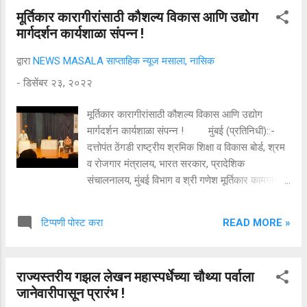
गिरणा गौरव प्रतिष्ठानने नाशिकमध्ये आगळ्या वेगळ्या
मूर्तिकार कारागीरांसाठी कौशल्य विकास आणि उद्योग
शेकोटी संमेलनाचे आयोजन केले असून या संमेलनातून
मार्गदर्शन कार्यशाळा संपन्न !
लोककलांचा जागर होणार आहे. या पहिल्या वहिल्या
साहित्यसंमेलनाचा मी अध्यक्ष असल्याचा मला नक्कीच
द्वारा
NEWS MASALA साप्ताहिक न्यूज मसाला, नासिक
अभिमान वाटतो असे प्रतिपादन सुप्रसिद्ध साहित्यिक व
-
डिसेंबर २३, २०२२
समीक्षक डॉ. शंकर बोऱ्हाडे यांनी केले. ते भावबंधन मंगल
कार्यालयात शेकोटी संमेलनाच्या अध्यक्षपदी त्यांची नियुक्ती
मूर्तिकार कारागीरांसाठी कौशल्य विकास आणि उद्योग
झाल्याच्या प्रित्यर्थ आयोजित सत्कार सोहळ्यात सत्काराला
मार्गदर्शन कार्यशाळा संपन्न ! मुंबई (प्रतिनिधी)::-
उत्तर देताना बोलत होते. मंचावर शेकोटी साहित्य संमेलनाचे
दत्तोपंत ठेंगडी राष्ट्रीय श्रमिक शिक्षा व विकास बोर्ड, श्रम
निमंत्रक आर्कि. बाळासाहेब मगर, सावाना चे पदाधिकारी
व रोजगार मंत्रालय, भारत सरकार, प्रादेशिक
जयप्रकाश जातेगावकर, संजय ...
संचालनालय, मुंबई विभाग व श्री गणेश मूर्तिकार कामगार
संघटना महाराष्ट्र राज्य (रजि) यांच्या संयुक्त विद्यमाने
'मूर्तिकार कारागीर कौशल्य विकास आणि उद्योग मार्गदर्शन
READ MORE »
टिप्पणी पोस्ट करा
कार्यशाळा' पु. ल. देशपांडे कला अकादमी, मिनी थिएटर,
मुंबई येथे आयोजित करण्यात आली होती.
कार्यक्रमाचे उद्घाटक संदीप सिद्धे गुरुजी तसेच श्रमिक
राज्यस्तरीय गझल लेखन महास्पर्धेच्या चौथ्या पर्वाला
बोर्डाचे राष्ट्रीय सदस्य सुधाकर अपराज, सल्लागार
जानेवारीपासून प्रारंभ !
समितीचे अध्यक्ष रवींद्र पुरोहित, स्वावलंबी भारत अभियानाचे