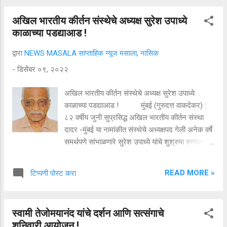
विद्यार्थ्यांना दर्जेदार शिक्षण देण्यासाठी आणि त्यांना
अखिल भारतीय कीर्तन संस्थेचे अध्यक्ष सुरेश उपाध्ये
उद्योगासाठी तयार करण्याच्या दिशेने एक पाऊल आहे जी
काळाच्या पडद्याआड !
काळाची गरज आहे, असे विचार प्रतिष्ठानचे सरचिटणीस
आप्पासाहेब देसाई यांनी व्यक्त केले.
द्वारा
NEWS MASALA साप्ताहिक न्यूज मसाला, नासिक
-
डिसेंबर ०९, २०२२
अखिल भारतीय कीर्तन संस्थेचे अध्यक्ष सुरेश उपाध्ये
काळाच्या पडद्याआड ! मुंबई (गुरुदत्त वाकदेकर) :
८२ वर्षीय जुनी सुप्रसिद्ध अखिल भारतीय कीर्तन संस्था
दादर -मुंबई या नामांकीत संस्थेचे अध्यक्षपद गेली अनेक वर्षे
समर्थपणे सांभाळणारे सुरेश उपाध्ये यांचे शुश्रुषा रुग्णालयात
गुरुवारी सकाळी निधन झालं. शिक्षकी नोकरीतून निवृत्त
झाल्यावर आपल्या जीवनाचा उर्वरीत काळ त्यांनी कीर्तन
READ MORE »
टिप्पणी पोस्ट करा
संस्थेला दिला.कीर्तनसंस्थेचा आर्थिक तसेच सर्व प्रकारचा
कारभार त्यांनी निस्पृहपणे चोखपणे सांभाळला. उत्तम वक्तृत्व
, शिस्तप्रिय आणि मोत्यासारखे सुंदर अक्षर , सुरुवातीपासून
स्वामी तेजोमयानंद यांचे दर्शन आणि सत्संगाचे
शेवटपर्यंत एकाच लयीत , एका ओळीत सुबक पणे सर
शनिवारी आयोजन !
लिहीत. आजपर्यंत अनेक कीर्तनकार घडवण्यात तसेच कीर्तन