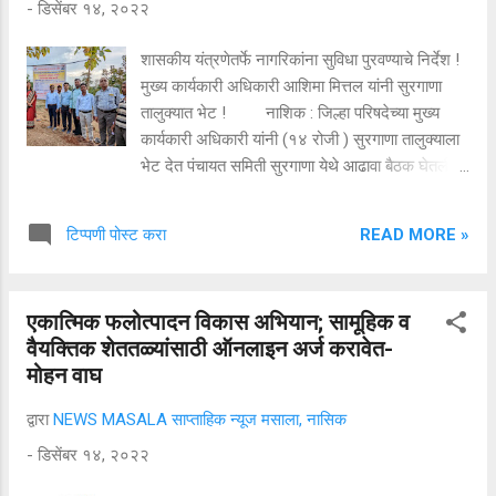
-
डिसेंबर १४, २०२२
आहे. महास्पर्धेचे नियम असे आहेत. दर महिन्याच्या ३०
तारखेला स्पर्धा घेण्यात येईल. एकूण बारा फेऱ्यांमध्ये ही स्पर्धा
शासकीय यंत्रणेतर्फे नागरिकांना सुविधा पुरवण्याचे निर्देश !
होणार आहे. प्रत्येक महिन्याला वेगळे...
मुख्य कार्यकारी अधिकारी आशिमा मित्तल यांनी सुरगाणा
तालुक्यात भेट ! नाशिक : जिल्हा परिषदेच्या मुख्य
कार्यकारी अधिकारी यांनी (१४ रोजी ) सुरगाणा तालुक्याला
भेट देत पंचायत समिती सुरगाणा येथे आढावा बैठक घेतली.
पंचायत समिती सुरगाणाच्या वतीने यावेळी सरपंच संवाद या
कार्यक्रमाचे आयोजन करण्यात आले होते, या बैठकीस
READ MORE »
टिप्पणी पोस्ट करा
उपमुख्य कार्यकारी अधिकारी ग्रामपंचायत रवींद्र परदेशी,
गट विकास अधिकारी दीपक पाटील यांच्या तालुक्यातील सर्व
सरपंच, शासकीय अधिकारी व कर्मचारी उपस्थित होते.
एकात्मिक फलोत्पादन विकास अभियान; सामूहिक व
सुरगाणा तालुक्यात जिल्हा परिषदेच्या अंतर्गत असणाऱ्या
वैयक्तिक शेततळ्यांसाठी ऑनलाइन अर्ज करावेत-
सर्व शासकीय कार्यालयांनी नागरिकांना सर्व सुविधा
मोहन वाघ
पुरवाव्यात, तालुक्याच्या सर्वांगीण विकासासाठी शासकीय
यंत्रणेसह नागरिकांनी देखील पुढे यावे असे आवाहन त्यांनी
द्वारा
NEWS MASALA साप्ताहिक न्यूज मसाला, नासिक
यावेळी केले. शासकीय यंत्रणा सुरगाणा तालुक्याचा सर्वांगीण
-
डिसेंबर १४, २०२२
विकासासाठी कटिबद्ध आहे असेही त्यांनी सांगितले.
उपमुख्य कार्यकारी अधिकारी रवींद्र परदेशी यांनी या सरपंच