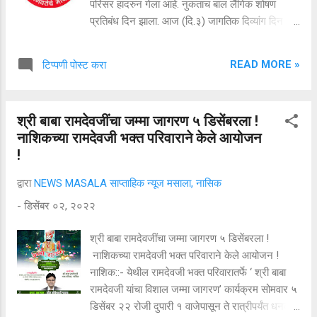
परिसर हादरुन गेला आहे. नुकताच बाल लैंगिक शोषण
प्रतिबंध दिन झाला. आज (दि.३) जागतिक दिव्यांग दिन
आहे. घारपुरे घाटाजवळच्या आधाराश्रम संस्थेत वयोमर्यादा
पूर्ण केलेली १० बहुविकलांग बालके असून त्यांचा प्रश्न
READ MORE »
टिप्पणी पोस्ट करा
ऐरणीवर आला आहे. त्यांना नियमानुसार योग्य संस्थेत दाखल
करण्याची गरज आहे. यानिमित्ताने हे मंथन. नाशिकमध्ये
आधाराश्रम ही संस्था गेली ६८ वर्षे निराधार बालकांना
श्री बाबा रामदेवजींचा जम्मा जागरण ५ डिसेंबरला !
आधार देऊन त्यांच्या संगोपनाचे, पुनर्वसन करण्याचे काम
नाशिकच्या रामदेवजी भक्त परिवाराने केले आयोजन
करते. मातापित्यांनी टाकून दिलेली, अनौरस, एकल
!
पालकांची तसेच बेवारस आढळलेली बालके जिल्हा रुग्णालय
व जिल्हा बाल संरक्षण कक्ष व जिल्हा बालकल्याण समिती या
द्वारा
NEWS MASALA साप्ताहिक न्यूज मसाला, नासिक
संस्थांच्या मार्फत कायदेशीर प्रक्रिया करून आधाराश्रमात
-
डिसेंबर ०२, २०२२
दाखल होतात. एक दिवस ते ६ वर्षे वयाचे ३० मुलगे तर एक
दिवस ते १२ वर्षे वयाच्या ९० मुली सध्या येथे आहेत. या
श्री बाबा रामदेवजींचा जम्मा जागरण ५ डिसेंबरला !
आकड्यांवरून अजूनही समाजात मुलींना स्वीकारण्याचा
नाशिकच्या रामदेवजी भक्त परिवाराने केले आयोजन !
दृष्टिकोन किती संकुचित, नकारात्मक व अपरिपक...
नाशिक::- येथील रामदेवजी भक्त परिवारातर्फे ‘ श्री बाबा
रामदेवजी यांचा विशाल जम्मा जागरण’ कार्यक्रम सोमवार ५
डिसेंबर २२ रोजी दुपारी १ वाजेपासून ते रात्रीपर्यंत धनदाई