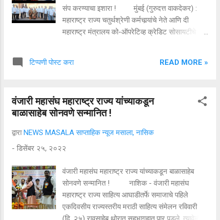
संप करण्याचा इशारा ! मुंबई (गुरुदत्त वाकदेकर) :
महाराष्ट्र राज्य चतुर्थश्रेणी कर्मचार्‍यांचे नेते आणि दी
महाराष्ट्र मंत्रालय को-ऑपरेटिव्ह क्रेडिट सोसायटीचे
उपाध्यक्ष भाऊसाहेब पठाण यांच्यावर जीवघेणा हल्ला तसेच
सोसायटीचे मुख्य कार्यकारी अधिकारी प्रमोद चव्हाण यांचा
READ MORE »
टिप्पणी पोस्ट करा
गळा दाबून ठार करण्याचा कट करणारे व वरिष्ठ महिला
अधिकारी यांना लज्जा वाटेल अशा शब्दांत शिवीगाळ व
अपशब्द वापरल्याप्रकरणी माजी खासदार आनंदराव
वंजारी महासंघ महाराष्ट्र राज्य यांच्याकडून
अडसूळ यांना त्वरित अटक करावी, या मागणीसाठी
बाळासाहेब सोनवणे सन्मानित !
महाराष्ट्र राज्यातील सर्व कार्यालयांमध्ये तृतीयश्रेणी,
चतुर्थश्रेणी व परिचारिका वर्गातील कर्मचार्‍यांनी दुपारी तीव्र
द्वारा
NEWS MASALA साप्ताहिक न्यूज मसाला, नासिक
निदर्शने केली. यानंतरही कारवाई न झाल्यास मात्र सर्व
-
डिसेंबर २५, २०२२
शासकीय कार्यालयांमध्ये संप करून कामकाज बंद करण्याचा
आणि त्याची सर्व जबाबदारी शासनाची राहिल, असा इशाराही
वंजारी महासंघ महाराष्ट्र राज्य यांच्याकडून बाळासाहेब
कर्मचार्‍यांनी दिला आहे. राज्य सरकारी गट ड (चतुर्थश्रेणी)
सोनवणे सन्मानित ! नाशिक - वंजारी महासंघ
कर्मचारी मध्यवर्ती महासंघाच्या वतीने मुंबईत कामा
महाराष्ट्र राज्य साहित्य आघाडीतर्फे समाजाचे पहिले
रुग्णालयात ही निदर्शने करण्यात आली तर ...
एकदिवसीय राज्यस्तरीय मराठी साहित्य संमेलन रविवारी
(दि. २५) रावसाहेब थोरात सहभागृहात पार पडले. त्यावेळी