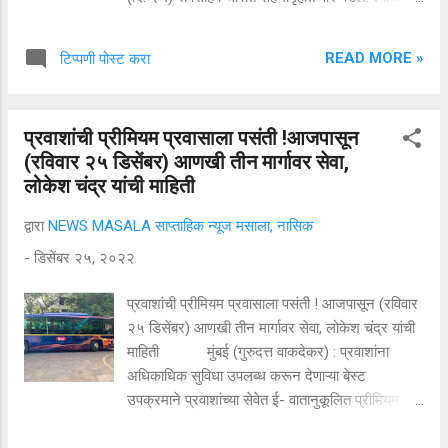
राज्य दिव्यांग अधिकारी व कर्मचारी संघटनेचे नाशिक
विभागीय अध्यक्ष बाळासाहेब सोनवणे यांचा सन्मान करण्यात
READ MORE »
टिप्पणी पोस्ट करा
आला. यावेळी संमेलन अध्यक्ष प्रा.वा. ना.आंधळे. समवेत संत
साहित्याचे अभ्यासक डॉ. तुळशीराम महाराज गुट्टे,
स्वागताध्यक्ष प्रशांत आंधळे, संमेलन उद्घघाटक ज्येष्ठ
प्रवाशांची प्रीमियम प्रवासाला पसंती !आजपासून
साहित्यिक बाबाराव मुसळे, वंजारी महासंघाचे संस्थापक
(रविवार २५ डिसेंबर) आणखी तीन मार्गावर सेवा,
अध्यक्ष गणेश खाडे, तसेच डॉ. लक्षराज सानप, मुंबई येथील
लोकेश चंद्र यांची माहिती
डॉ. विजय दहिफळे, राष्ट्रवादीचे जिल्हाध्यक्ष कोंडाजी मामा
आव्हाड आदी उपस्थित होते.
द्वारा
NEWS MASALA साप्ताहिक न्यूज मसाला, नासिक
-
डिसेंबर २५, २०२२
प्रवाशांची प्रीमियम प्रवासाला पसंती ! आजपासून (रविवार
२५ डिसेंबर) आणखी तीन मार्गावर सेवा, लोकेश चंद्र यांची
माहिती मुंबई (गुरुदत्त वाकदेकर) : प्रवाशांना
अधिकाधिक सुविधा उपलब्ध करून देणाऱ्या बेस्ट
उपक्रमाने प्रवाशांच्या सेवेत ई- वातानुकूलित प्रीमियम
बसेस आणल्या आहेत. १२ डिसेंबरपासून प्रवाशांच्या सेवेत