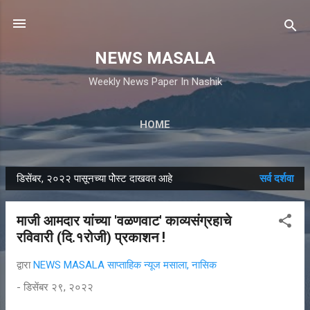
मुख्य सामग्रीवर वगळा
NEWS MASALA
Weekly News Paper In Nashik
HOME
डिसेंबर, २०२२ पासूनच्या पोेस्ट दाखवत आहे
सर्व दर्शवा
पो
स्ट्स
माजी आमदार यांच्या 'वळणवाट' काव्यसंग्रहाचे
रविवारी (दि.१रोजी) प्रकाशन !
द्वारा
NEWS MASALA साप्ताहिक न्यूज मसाला, नासिक
-
डिसेंबर २९, २०२२