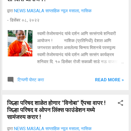
संस्थेचे वर्षभर विविध उपक्रम त्यांनी राबवले. आजारपणात
द्वारा
NEWS MASALA साप्ताहिक न्यूज मसाला, नासिक
सुद्धा कीर्तन संस्थेचाच विचार त्यांच्या मनात होता. संस्थेच्या
-
डिसेंबर ०८, २०२२
आणि त्यांच्याशी निगडित संस्थाच्या वतीने २० डिसेंबर रोजी
संस्थेच्या सभागृहात द ल वैद्य मार्ग दादर येथे शोकसभेचे
स्वामी तेजोमयानंद यांचे दर्शन आणि सत्संगाचे शनिवारी
आयोजन केले असल्याचं प्रमुख विश्वस्त रवींद्र आवटी
आयोजन ! नाशिक (प्रतिनिधी) देशात आणि
यांनी सांगितले
जगभरात कार्यरत असलेल्या चिन्मय मिशनचे परमपूज्य
स्वामी तेजोमयानंद यांचे दर्शन आणि सत्संग कार्यक्रम
शनिवार दि. १० डिसेंबर रोजी सकाळी साडे नऊ वाजता
पंचवटी चिंचबन येथील आश्रमात करण्यात आले आहे.
यावेळी उपस्थित राहून त्यांच्या सत्संगाचा लाभ घ्यावा असे
READ MORE »
टिप्पणी पोस्ट करा
आवाहन अश्रामातर्फे करण्यात आले आहे. स्वामी
तेजोमयानंद हे १९९४ ते २०१४ दरम्यान चिन्मय मिशनचे
प्रमुख होते. नंतर २०१७ पासून स्वामी स्वरूपानंद हे चिन्मय
जिल्हा परिषद शाळेत होणार "विनोबा" ऍपचा वापर !
मिशनचे प्रमुख आहेत. त्यांना २०१६ मध्ये देशातील तिसरा
जिल्हा परिषद व ओपन लिंक्स फाउंडेशन मध्ये
सर्वोच्च नागरी सन्मान पद्मभूषण देवून भारत सरकारने
सामंजस्य करार !
गौरविले आहे. ते कोईमतूर येथील चिन्मय सेंटर ऑफ वर्ल्ड
अंडरस्टान्डींग, दिल्ली, चिन्मय इंटरनशनल स्कूलचे देखील
द्वारा
NEWS MASALA साप्ताहिक न्यूज मसाला, नासिक