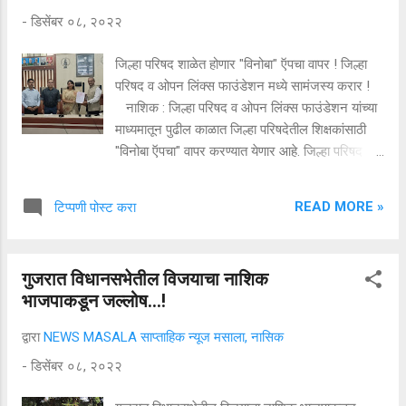
प्रमुख आहेत. याबरोबरच त्यांनी वेदांत तत्वज्ञानावर शंभरावर
-
डिसेंबर ०८, २०२२
पुस्तके लिहिली आहेत. बऱ्याच काळानंतर तेजोमयानंद यांचे
नाशिकमध्ये आगमन होत असून या सत्संगास उपस्थित
जिल्हा परिषद शाळेत होणार "विनोबा" ऍपचा वापर ! जिल्हा
राहून लाभ घ्यावा असे आवाहन चिन्मय मिशनच्या वतीने
परिषद व ओपन लिंक्स फाउंडेशन मध्ये सामंजस्य करार !
करण्यात आले आहे.
नाशिक : जिल्हा परिषद व ओपन लिंक्स फाउंडेशन यांच्या
माध्यमातून पुढील काळात जिल्हा परिषदेतील शिक्षकांसाठी
"विनोबा ऍपचा" वापर करण्यात येणार आहे. जिल्हा परिषद
शाळांतील शिक्षकांसाठी ओपन लिंक्स फाउंडेशनकडून जिल्हा
परिषद शाळांतील विद्यार्थ्यांशी निगडित सर्व प्रकारच्या
READ MORE »
टिप्पणी पोस्ट करा
माहितीचे संकलन हे विनोबा नावाच्या ऍप मध्ये करण्यात येणार
आहे. जिल्हा परिषदेच्या मुख्य कार्यकारी अधिकारी आशिमा
मित्तल, ओपन लिंक्स फाऊंडेशन चे संजय दालमिया,
गुजरात विधानसभेतील विजयाचा नाशिक
अतिरिक्त मुख्य कार्यकारी अधिकारी डॉ. अर्जुन गुंडे,
भाजपाकडून जल्लोष...!
उपमुख्य कार्यकारी अधिकारी रवींद्र परदेशी यांच्या
उपस्थितीत सामंजस्य करारावर स्वाक्षरी करण्यात आली.
द्वारा
NEWS MASALA साप्ताहिक न्यूज मसाला, नासिक
आचार्य विनोबा भावे शिक्षक सहायक ऍप शिक्षणाच्या
-
डिसेंबर ०८, २०२२
अनुभव बाबतीत शाळेतील ९०% विद्यार्थ्यांवर त्यांच्या
शिक्षकांचा प्रभाव असतो. "विनोबा" हा एक माहिती