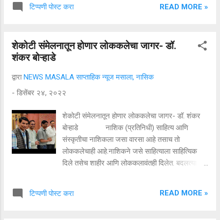
दाखल झालेल्या प्रीमियम बसने रोज ३०० प्रवासी लक्झरी
READ MORE »
टिप्पणी पोस्ट करा
प्रवास करत असून, ठाणे ते बीकेसी, वांद्रे स्थानक पूर्व ते
बीकेसी दरम्यान प्रीमियम बसेसना प्रवासी पसंती देत
असल्याचे बेस्ट उपक्रमाचे महाव्यवस्थापक लोकेश चंद्र
शेकोटी संमेलनातून होणार लोककलेचा जागर- डॉ.
यांनी सांगितले. दरम्यान, प्रीमियम बस सेवेला पसंती बघता
शंकर बोऱ्हाडे
२५ डिसेंबरपासून आणखी तीन मार्गांवर सेवा सुरू करण्यात
येत असल्याचे बेस्ट उपक्रमाकडून सांगण्यात आले.
द्वारा
NEWS MASALA साप्ताहिक न्यूज मसाला, नासिक
ओला-उबेरपेक्षा स्वस्त, आरामदायी, गारेगार प्रवास करता
-
डिसेंबर २४, २०२२
यावा म्हणून बेस्ट उपक्रमाने प्रीमियम बसेस प्रवाशांच्या
सेवेत आणल्या आहेत. ठाणे ते बीकेसी व वांद्रे स्थानक पूर्व ते
शेकोटी संमेलनातून होणार लोककलेचा जागर- डॉ. शंकर
बोकेसी दरम्यान, १२ डिसेंबरपासून प्रीमियम बससेवा
बोऱ्हाडे नाशिक (प्रतिनिधी) साहित्य आणि
प्रवाशांच्या सेवेत रस्त्यावर धावू लागली आहे. १...
संस्कृतीचा नाशिकला जसा वारसा आहे तसाच तो
लोककलेचाही आहे.नाशिकने जसे साहित्याला साहित्यिक
दिले तसेच शाहीर आणि लोककलावंतही दिलेत. बदलत्या
काळात मात्र लोककला हळूहळू लोप पावतील की काय अशी
भीती वाटत असते पण गिरणा गौरव प्रतिष्ठानचे अध्यक्ष
READ MORE »
टिप्पणी पोस्ट करा
सुरेश पवार यांनी यासाठी अनोखे पाऊल उचलले आहे.
आपल्या नियोजनबद्ध आयोजनासाठी प्रसिद्ध असलेल्या