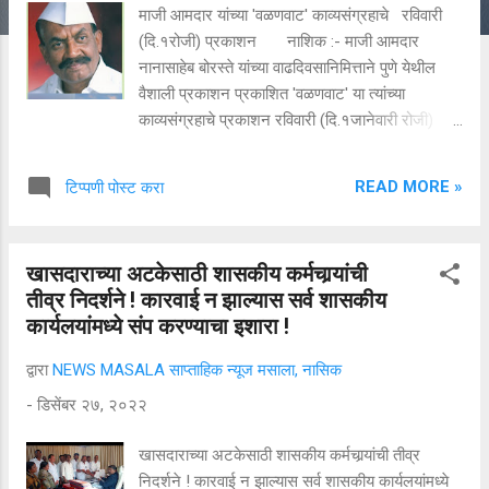
माजी आमदार यांच्या 'वळणवाट' काव्यसंग्रहाचे रविवारी
(दि.१रोजी) प्रकाशन नाशिक :- माजी आमदार
नानासाहेब बोरस्ते यांच्या वाढदिवसानिमित्ताने पुणे येथील
वैशाली प्रकाशन प्रकाशित 'वळणवाट' या त्यांच्या
काव्यसंग्रहाचे प्रकाशन रविवारी (दि.१जानेवारी रोजी)
सायंकाळी ६.०० वाजता होणार आहे. सावानाच्या
ग्रंथालयभूषण मु.शं.औरंगाबादकर सभागृहात सावानाचे
READ MORE »
टिप्पणी पोस्ट करा
अध्यक्ष प्रा.दिलीप फडके यांच्या अध्यक्षतेखाली प्रकाशन
सोहळा संपन्न होणार आहे. आमदार डॉ.सुधीर तांबे, रयत
शिक्षण संस्थेचे उपाध्यक्ष ॲड.भगीरथ शिंदे, मविप्रचे
खासदाराच्या अटकेसाठी शासकीय कर्मचार्‍यांची
सरचिटणीस ॲड.नितीन ठाकरे, टीडीएफचे जिल्हाध्यक्ष
तीव्र निदर्शने ! कारवाई न झाल्यास सर्व शासकीय
प्रा.रवींद्र मोरे, ज्येष्ठ समीक्षक प्रा.डॉ.शंकर बोऱ्हाडे,
कार्यलयांमध्ये संप करण्याचा इशारा !
संवेदनशील साहित्यिक विवेक उगलमुगले, प्रकाशक विलास
पोतदार प्रमुख अतिथी म्हणून उपस्थित राहणार आहेत. कवी
द्वारा
NEWS MASALA साप्ताहिक न्यूज मसाला, नासिक
रवींद्र मालुंजकर हे सूत्रसंचालन करणार आहेत.
-
डिसेंबर २७, २०२२
सोहळ्यास उपस्थित राहण्याचे आवाहन वैशाली प्रकाशन
संस्थेने केले आहे.
खासदाराच्या अटकेसाठी शासकीय कर्मचार्‍यांची तीव्र
निदर्शने ! कारवाई न झाल्यास सर्व शासकीय कार्यलयांमध्ये