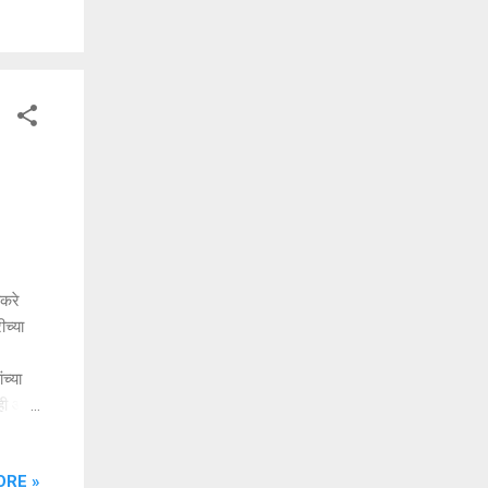
कांसाठी
ाकरे
च्या
च्या
वाही आज
 घेतली.
लाच
ORE »
ाजी