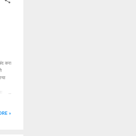
बंद करा
े
ऱ्या
ना
 तक्रार
ORE »
ियम
शी
या
...