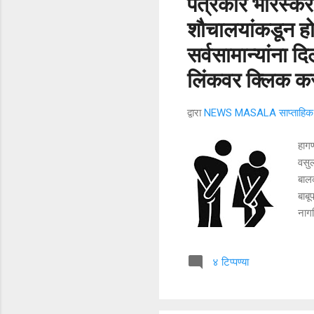
पत्रकार भारस्कर 
शौचालयांकडून हो
सर्वसामान्यांना 
लिंकवर क्लिक कर
द्वारा
NEWS MASALA साप्ताहिक न
हाग
वसुल
बालक
बाबू
नागर
देखी
सोयी
४ टिप्पण्या
करणा
धाब्
घालण
विरो