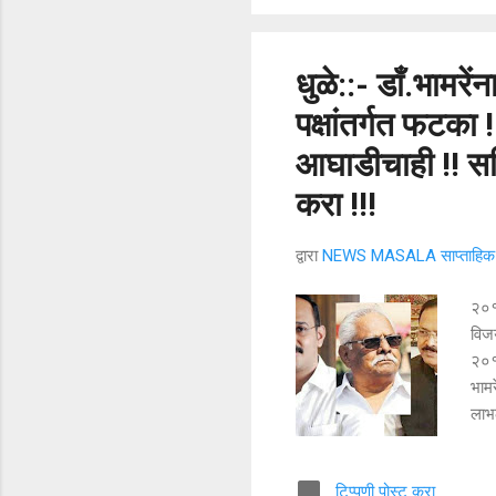
करण
धुळे::- डाँ.भामरे
पक्षांतर्गत फटका 
आघाडीचाही !! स
करा !!!
द्वारा
NEWS MASALA साप्ताहिक न
२०१४
विज
२०१९
भामर
लाभल
जो ब
सहाय
टिप्पणी पोस्ट करा
फरक 