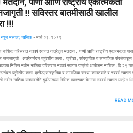
! मतदान, पाणी आणि राष्ट्रीय एकात्मकता
जागृती !! सविस्तर बातमीसाठी खालील
ा !!!
्यूज मसाला, नासिक
-
मार्च २९, २०१९
 नाशिक परिसरात नववर्ष स्वागत यात्रेतून मतदान , पाणी आणि राष्ट्रीय एकात्मकता याब
र जनजागृती अत्रेयनंदन बहुद्देशीय कला , क्रीडा , सांस्कृतिक व सामाजिक संस्थेकडून
पाडव्या निमित्त नवीन नाशिक परिसरात नववर्ष स्वागत यात्रेचे आयोजन नाशिक , दि.२९ मार्
ेयनंदन बहुद्देशीय कला, क्रीडा,सांस्कृतिक व सामाजिक संस्था कामटवाडे व नववर्ष स्वागत य
ी नवीन नाशिक यांच्यावतीने गुढीपाडव्या निमित्त काढण्यात येणाऱ्या नववर्ष स्वागत यात्रेत व
्कृतिक कार्यक्रमातून सामाजिक प्रबोधन कार्यक्रम आयोजित करण्यात आले असून या वर्
के मतदान, पाणी बचत, एकात्मिकता याबाबत चित्ररथ तयार करून जनजागृतीकरून नववर्षा
READ M
गत करण्यात येणार असल्याची माहिती नववर्ष स्वागत समितीच्या अध्यक्षा प्रा. वैशाली शिंदे, कार्य
ेंद्र फड, कोषाध्यक्ष योगेश मांडे,सचिव राजेश मालपुरे यांनी दिली आहे. नवीन नाश
रात तीन वर्षापासू...