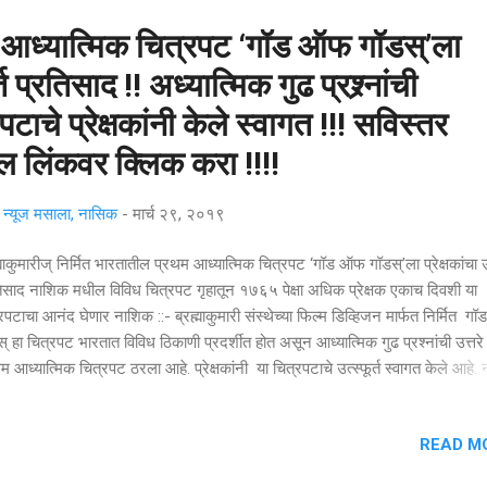
 आध्यात्मिक चित्रपट ‘गॉड ऑफ गॉडस्’ला
र्त प्रतिसाद !! अध्यात्मिक गुढ प्रश्र्नांची
रपटाचे प्रेक्षकांनी केले स्वागत !!! सविस्तर
 लिंकवर क्लिक करा !!!!
्यूज मसाला, नासिक
-
मार्च २९, २०१९
्माकुमारीज् निर्मित भारतातील प्रथम आध्यात्मिक चित्रपट ‘गॉड ऑफ गॉडस्’ला प्रेक्षकांचा उत्
िसाद नाशिक मधील विविध चित्रपट गृहातून १७६५ पेक्षा अधिक प्रेक्षक एकाच दिवशी या
रपटाचा आनंद घेणार नाशिक ::- ब्रह्माकुमारी संस्थेच्या फिल्म डिव्हिजन मार्फत निर्मित 
् हा चित्रपट भारतात विविध ठिकाणी प्रदर्शीत होत असून आध्यात्मिक गुढ प्रश्नांची उत्तरे 
म आध्यात्मिक चित्रपट ठरला आहे. प्रेक्षकांनी या चित्रपटाचे उत्स्फूर्त स्वागत केले आहे.
 या चित्रपटला अभूतपूर्व यश लाभले आहे. एकट्या नाशिक मधून ३१ मार्च रोजी शहरातील 
र मॉलमधील सिनेमॅक्स मधील ४ स्क्रीन मधून कॉलेज रोड येथील बिगबाजारच्या दी जॉन च्
READ M
रीन मधून तर नाशिक रोड येथील रेजिमेंटल प्लाज़ा मधील सिनेमैक्सच्या १ स्क्रीन ऐसे मि
रीन मधून १७६५ पेक्षा अधिक प्रेक्षक एकाच दिवशी या चित्रपटाचा आनंद घेणार आहेत.