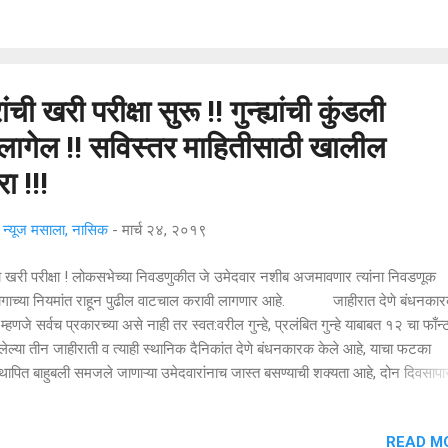
 क्रमप्राप्त असतांना जो अतिविश्वास स्वीय सहाय्यकांवर दाखविण्याचा प्रकार कदाचित
धानाने घडला असेल मात्र त्याचा उपयोग होण्याऐवजी उपभोग घेण्यात वर्ग झाला असेच म्हण
ल, बागलाण पंचायत समितीतील एका बैठकीत स्वत:डाँ.भामरे यांनी जे वाक्य वापरले ते त्यांच्य
..
 खरी परीक्षा सुरू !! गुन्ह्यांची कुंडली
लागेल !! सविस्तर माहितीसाठी खालील
ा !!!
्यूज मसाला, नासिक
-
मार्च २४, २०१९
 खरी परीक्षा ! लोकसभेच्या निवडणुकीत जे उमेदवार नशीब अजमावणार त्यांना निवडणूक
गाच्या नियमांत राहून पुढील वाटचाल करावी लागणार आहे. जाहीरात देणे बंधनकार
म्हणजे सर्वच प्रकारच्या असे नाही तर स्वत:वरील गुन्हे, प्रलंबित गुन्हे याबाबत १२ चा फाँन्
ल्या तीन जाहीराती व त्याही स्थानिक दैनिकांत देणे बंधनकारक केले आहे, याचा फटका
्थापित बाहुबली समजले जाणाऱ्या उमेदवारांनाच जास्त बसण्याची शक्यता आहे, दोन दिवसापा
ियल मिडीया वर एक पोस्ट व्हायरल होत आहे, "मै चौकीदार व मै जमानत पर" , आता अशा प
ाहीरातींच्या आधीच शेअर होत आहेत व स्थानिक दैनिकांत ततीन वेळा ज्या जाहीराता प्रक
READ M
ल त्या सर्वसामान्यांच्या हातात "सकाळच्या" पहिल्या चहासोबतच वाचायला मिळणार याचा परिण