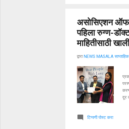
प्रे
लॉन्
असोसिएशन ऑफ मे
पहिला रुग्ण-डॉक्
माहितीसाठी खाली
द्वारा
NEWS MASALA साप्ताहिक न
असो
प्र
परस्
करण्
दूर
डॉ. 
भारत
टिप्पणी पोस्ट करा
भार
डॉक्