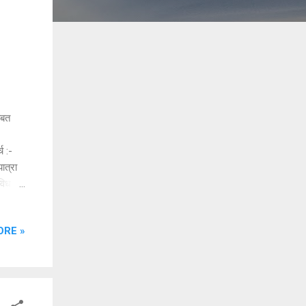
ाबत
च :-
ात्रा
िविध
षी १००
चे
ORE »
ाध्यक्ष
िक