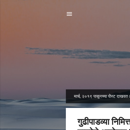
मार्च, २०१९ पासूनच्या पोेस्ट दाखवत 
पो
स्ट्स
गुढीपाडव्या निमि