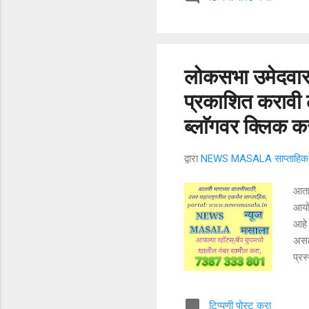
करणे
अनाव
लागे
"जन.
लोकसभा उमेदवारांची
प्रकाशित करावी 
ब्लाॅगवर क्लिक कर
द्वारा
NEWS MASALA साप्ताहिक न
आता
आयो
आहे 
असले
प्रस
सोश
जर ज
टिप्पणी पोस्ट करा
होती