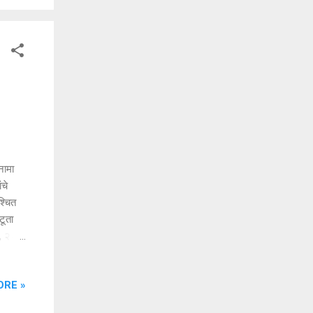
 दिवशी
नामा
चे
श्चित
टूता
, २८::-
ORE »
 या
शन