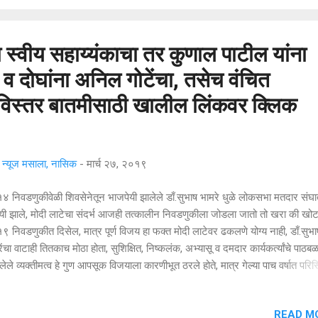
्यात आले. या जाहीरनाम्यासाठी असोसिएशन ऑफ मेडिकल कन्सल्टंट्स (एएमआय)...
ंना स्वीय सहाय्यंकाचा तर कुणाल पाटील यांना
! व दोघांना अनिल गोटेंचा, तसेच वंचित
विस्तर बातमीसाठी खालील लिंकवर क्लिक
्यूज मसाला, नासिक
-
मार्च २७, २०१९
 निवडणुकीवेळी शिवसेनेतून भाजपेयी झालेले डाँ.सुभाष भामरे धुळे लोकसभा मतदार संघा
यी झाले, मोदी लाटेचा संदर्भ आजही तत्कालीन निवडणुकीला जोडला जातो तो खरा की खोटा
 निवडणुकीत दिसेल, मात्र पूर्ण विजय हा फक्त मोदी लाटेवर ढकलणे योग्य नाही, डाँ.सुभा
ेंचा वाटाही तितकाच मोठा होता, सुशिक्षित, निष्कलंक, अभ्यासू व दमदार कार्यकर्त्यांचे पाठब
ेले व्यक्तीमत्व हे गुण आपसूक विजयाला कारणीभूत ठरले होते, मात्र गेल्या पाच वर्षात परिस
दल जाणवतो त्याकडे कानाडोळा करणे महागात पडू शकते, डाँ. भामरेंच्या अवतीभवती जे स्व
्यकांनी कोंडाळे केले होते, त्यांच्या वागणुकीत जो अहं. दर्प दिसुन येत होता त्याचा काही अंश
READ M
जाणवल्याशिवाय राहणार नाही, डाँ. भामरेंवरील मोठी जबाबदारी सांभाळतांना कामाची विभा