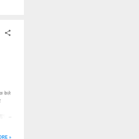
ावे
ा लेखी
क केले
ट
सुन
ोस्ट
ाशित
ORE »
ांम