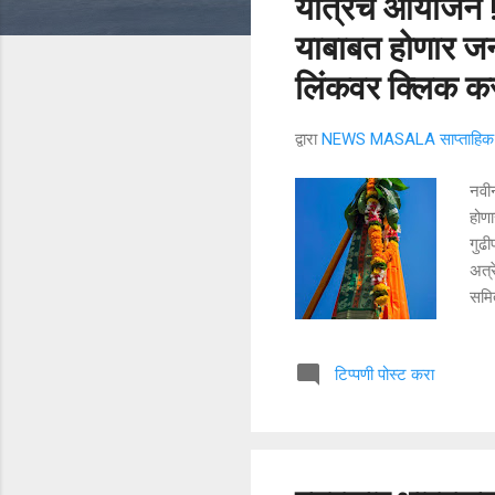
यात्रेचे आयोजन 
याबाबत होणार जन
लिंकवर क्लिक कर
द्वारा
NEWS MASALA साप्ताहिक न
नवीन
होणा
गुढी
अत्र
समित
सांस
टक्
टिप्पणी पोस्ट करा
स्वा
राज
परिस