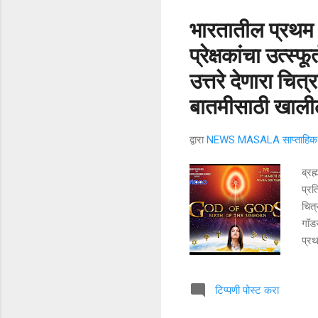
भारतातील प्रथम
प्रेक्षकांचा उत्स्फू
उत्तरे देणारा चित्
बातमीसाठी खालील
द्वारा
NEWS MASALA साप्ताहिक न
ब्रह
प्रत
चित्
गॉडस
प्रथ
मधे
सेंट
टिप्पणी पोस्ट करा
स्क्
स्क्