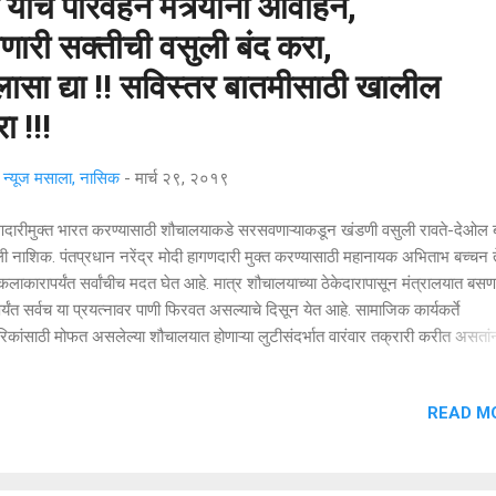
यांचे परिवहन मंत्र्यांना आवाहन,
णारी सक्तीची वसुली बंद करा,
दिलासा द्या !! सविस्तर बातमीसाठी खालील
ा !!!
्यूज मसाला, नासिक
-
मार्च २९, २०१९
णदारीमुक्त भारत करण्यासाठी शौचालयाकडे सरसवणाऱ्याकडून खंडणी वसुली रावते-देओल 
ी नाशिक. पंतप्रधान नरेंद्र मोदी हागणदारी मुक्त करण्यासाठी महानायक अभिताभ बच्चन त
लाकारापर्यंत सर्वांचीच मदत घेत आहे. मात्र शौचालयाच्या ठेकेदारापासून मंत्रालयात बसणा
पर्यंत सर्वच या प्रयत्नावर पाणी फिरवत असल्याचे दिसून येत आहे. सामाजिक कार्यकर्ते
िकांसाठी मोफत असलेल्या शौचालयात होणाऱ्या लुटीसंदर्भात वारंवार तक्रारी करीत असतां
ल केवळ नरकातील पैशाचा स्वाद गॉड लागू लागल्याने सामान्य प्रवाशांच्या मूलभूत मुद्याकडे
स्करपणे दुर्लक्ष करीत आहे प्राथमिक माहितीवरून वार्षिक कोटी रुपयांपर्यंत असून त्याबाबत
READ M
ऱ्या व्यक्तींचा मुडदा पाडण्यापर्यंतच्या धमक्या दिला जात आहे. या प्रकरणी पोलिसांकडून न
यावर बसून जनतेच्या मजबुरीचा फायदा घेणाऱ्या शौचालयाचा ठेकेदार, कर्मचारी व त्यांना पाठी
ाऱ्या संबंधिताच्या विरोधात खंडणीची मागणी केली जात आहे. गेल्या तीन वर्षांपासून या लुटीच्
धात आवाज उठविणारे पत्रकार संतोष भारस्कर यांनी सांगितले की शासकीय नियमानुसार पुर