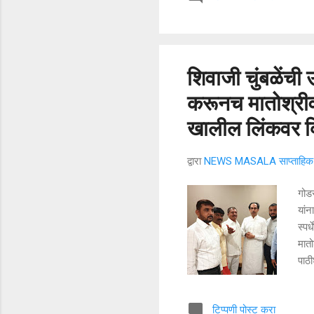
स्प
असले
तरी 
शिवाजी चुंबळेंची उ
करूनच मातोश्रीव
खालील लिंकवर क्
द्वारा
NEWS MASALA साप्ताहिक न
गोडस
यांन
स्पर
मातो
पाठी
चुंब
या 
टिप्पणी पोस्ट करा
पक्ष