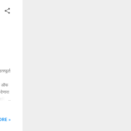
स्फूर्त
गॉड ऑफ
देणारा
 नाशिक
सिटी
या २
ORE »
ळून ७