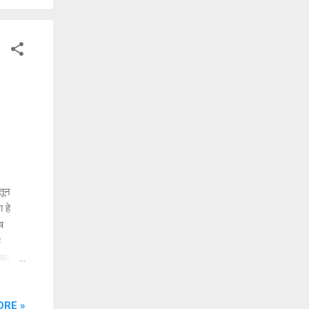
तून
 हे
ष
ळ
्थितीत
ीय
ी नक्की
ORE »
गणी