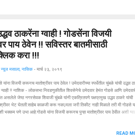
ष्ट करण्याची आवश्यकता नाही. उमेदवार आपली माहीती लपवू शकत नाही, त्याच्यावरील
ल्या गुन्ह्यांची माहीती तो स्वखर्चाने स्वत:च देणार म्हणजेच यांपुढील होऊ घातलेल्या निवडणु
आपले चरीत्र स्...
द्धव ठाकरेंना ग्वाही ! गोडसेंना विजयी
र पाय ठेवेन !! सविस्तर बातमीसाठी
लिक करा !!!
्यूज मसाला, नासिक
-
मार्च २३, २०१९
े यांना विजयी करूनच मातोश्रीवर पाय ठेवेल ! उमेदवारीच्या स्पर्धेतील चुंबळे यांची उद्धव ठ
ा ग्वाही !! नाशिक - लोकसभा निवडणुकीतील शिवसेनेचे उमेदवार हेमंत गोडसे आणि उमेदवारी
्धेत असलेले जेष्ठ नगरसेवक शिवाजी चुंबळे यांनी एकत्रितपणे पक्षप्रमुख उद्धव ठाकरे यांची
श्रीवर भेट घेतली.साहेब काळजी करू नका,मला जरी तिकीट नाही मिळाले तरी मी गोडसे यां
शी भक्कम पणे उभा आहे.गोडसे यांना विजयी करूनच पुन्हा मातोश्रीवर पाय ठेवील अशी ग्
ळे यांनी उद्धव ठाकरे यांना दिली. गोडसे आणि चुंबळे यांनी एकत्रितपणे उद्धव ठाकरे यांची भेट
भेटीने कार्यकर्त्यांमध्ये उत्साह दिसून आला. आगामी लोकसभा निवडणुकीसाठी आपल्या
READ M
ाने उमेदवारी द्यावी यासाठी विद्यमान खासदार हेमंत गोडसे जिल्हाप्रमुख विजय करंजकर,शिव