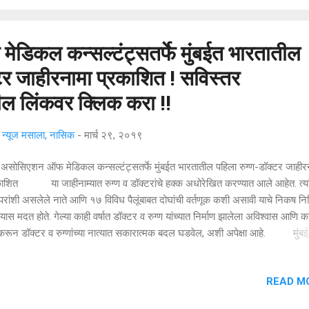
क्षकांच उत्साह पाहून चित्रपटाचे दिग्दर्शक व्यंकटेश व् प्रसिद्ध संगीतकार लक्ष्मी नारायण या
चिंग कार्यक्रमाला उपस्तित राहण्याची शक्यता आहे. या...
डिकल कन्सल्टंट्सतर्फे मुंबईत भारतातील
टर जाहीरनामा प्रकाशित ! सविस्तर
ल लिंकवर क्लिक करा !!
्यूज मसाला, नासिक
-
मार्च २९, २०१९
सिएशन ऑफ मेडिकल कन्सल्टंट्सतर्फे मुंबईत भारतातील पहिला रुग्ण-डॉक्टर जाहीर
काशित या जाहीनाम्यात रुग्ण व डॉक्टरांचे हक्क अधोरेखित करण्यात आले आहेत. त्यां
परांशी असलेले नाते आणि १७ विविध पैलूंबाबत दोघांची वर्तणूक कशी असावी याचे निकष नि
यास मदत होते. गेल्या काही वर्षात डॉक्टर व रुग्ण यांच्यात निर्माण झालेला अविश्वास आणि क
 करून डॉक्टर व रुग्णांच्या नात्यात सकारात्मक बदल घडवेल, अशी अपेक्षा आहे. मुंबई
अपर्णा गोविल भास्कर आणि डॉ. देबराज शोम या मुंबईतील डॉक्टरांनी संयुक्तपणे लिहिलेल्या
ातील पहिल्यावहिल्या रुग्ण व डॉक्टर हक्क जाहीरनाम्याचे आज प्रकाशन करण्यात आले.
READ M
तातील ११,००० डॉक्टरांचे प्रतिनिधीत्व करणाऱ्या असोसिएशन ऑफ मेडिकल कन्सल्टंट्स
टरांच्या संघटनेचे अध्यक्ष डॉ. विपिन चेकर यांच्या हस्ते या जाहीरनाम्याचे औपचारिक प्रका