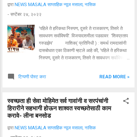
द्वारा
NEWS MASALA साप्ताहिक न्यूज मसाला, नासिक
-
सप्टेंबर २४, २०२२
‘पहिले ते हरिकथा निरुपण, दुसरे ते राजकारण, तिसरे ते
सावधपण सर्वाविषयी’. विजयादशमीला पडद्यावर ‘शिवप्रताप
गरुडझेप’ नाशिक( प्रतिनिधी ) : समर्थ रामदासांनी
दासबोधात एका ठिकाणी म्हटले आहे की, ‘पहिले ते हरिकथा
निरुपण, दुसरे ते राजकारण, तिसरे ते सावधपण सर्वाविषयी’.
शत्रूच्या बेसावधपणाचा फायदा करून घेण्यात तर छत्रपती
शिवाजी महाराजांची बरोबरी कोणीच करू शकणार नाही.
READ MORE »
टिप्पणी पोस्ट करा
आग्य्राहून शिताफीने करून घेतलेली सुटका हा
शिवचरित्रातील विलक्षण अध्याय होता. त्यावर आधारित भव्य
मराठी चित्रपट ' शिवप्रताप गरुडझेप ' येत्या ५
स्वच्छता ही सेवा मोहिमेत सर्व गावांनी व सरपंचांनी
ऑक्टोबरला विजयादशमीच्या दिवशी प्रेक्षकांच्या भेटीला येत
हिरारीने सहभागी होऊन शाश्वत स्वच्छतेसाठी काम
आहे. नासिकला झालेल्या पत्रकार परिषदेत अभिनेते खा. डॉ.
करावे- लीना बनसोड
अमोल कोल्हे यांनी अशी माहिती दिली. यावेळी त्यांच्यासोबत
सहनिर्माते घनश्याम राव उपस्थित होते.
द्वारा
NEWS MASALA साप्ताहिक न्यूज मसाला, नासिक
औरंगजेबासारख्या धूर्त आणि कुटील बादशहाला देखील