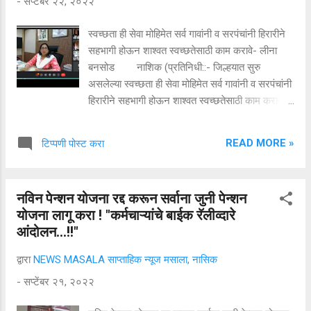
-
सप्टेंबर २२, २०२२
बेसावध ठेवून महाराज त्याच्या हातावर तुरी देऊन कैदेतून
निसटून गेले. एखाद्या कादंबरीतच शोभावी अशी ही घटना
स्वच्छता ही सेवा मोहिमेत सर्व गावांनी व सरपंचांनी हिरारीने
प्रत्यक्षात घडवून आणणे, हे एका अतिशय बुद्धिमान आणि
सहभागी होऊन शाश्वत स्वच्छतेसाठी काम करावे- लीना
सावध व्यक्तीलाच शक्य होते. शत्रू सावध...
बनसोड नाशिक (प्रतिनिधी::- जिल्हयात सुरु
असलेल्या स्वच्छता ही सेवा मोहिमेत सर्व गावांनी व सरपंचांनी
हिरारीने सहभागी होऊन शाश्वत स्वच्छतेसाठी काम करावे
तसेच कुटुंबस्तरावरुन कचरा वर्गीकरण करुन कचरामुक्त
गाव करण्याचा संकल्प करण्याचे आवाहन जिल्हा परिषदेच्या
READ MORE »
टिप्पणी पोस्ट करा
मुख्य कार्यकारी अधिकारी लीना बनसोड यांनी केले.
स्वच्छता ही सेवा उपक्रमांतर्गत आज सरपंच संवाद
उपक्रमाचे आयोजन करण्यात आले. या उपक्रमांतर्गत
नविन पेन्शन योजना रद्द करून सर्वाना जुनी पेन्शन
जिल्हयातील सर्व सरपंच व ग्रामसेवकांना ऑनलाईन
योजना लागू करा ! "कर्मचाऱ्यांचे बाईक रॅलीव्दारे
माध्यमातून मार्गदर्शन करण्यात आले. पुढे बोलताना श्रीमती
आंदोलन...!!"
लीना बनसोड यांनी स्वच्छता अभियानांतर्गत विविध
घटकांविषयी मार्गदर्शन करताना स्वच्छ व सुंदर गाव तयार
द्वारा
NEWS MASALA साप्ताहिक न्यूज मसाला, नासिक
करण्यासाठी सरपंच व लोकप्रतिनिर्धीचा सहभाग महत्वाचे
-
सप्टेंबर २१, २०२२
असल्याचे सांगितले. प्रत्येक गावाने कचरामुक्त गाव
करण्यासाठी नियोजन करुन प्रत्येक घरातूनच चार प्रकारे