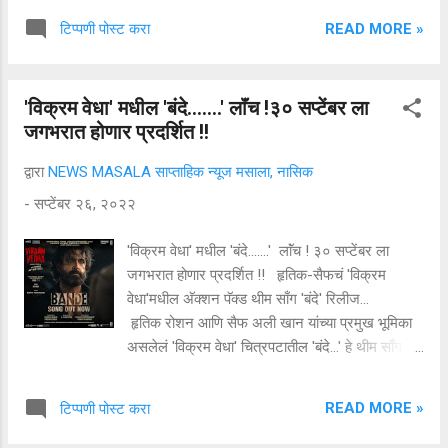
पंचायत १ कंत्राटी ग्रामसेवक १७ अशा परिचर
READ MORE »
टिप्पणी पोस्ट करा
कर्मचाऱ्यांना शैक्षणिक अर्हतेनुसार मुख्य कार्यकारी अधिकारी
लीना बनसोड यांच्या हस्ते पदोन्नती देण्यात आल्या.
जिल्हा परिषद सेवेत असताना मयत झालेल्या कर्मचाऱ्यांच्या
'विक्रम वेधा' मधील 'बंदे.......' लाॅंच !३० सप्टेंबर ला
वारसांना अनुकंपा तत्वावर नियुक्ती देण्यात येते शैक्षणिक
जगभरात होणार प्रदर्शित !!
अर्हतेनुसार पद शिल्लक नसल्याने अशा उमेदवारांना परिचर
पदावर तात्पुरत्या स्वरूपात नियुक्ती देण्यात आली होती. अशा
द्वारा
NEWS MASALA साप्ताहिक न्यूज मसाला, नासिक
८४ परिचर कर्मचाऱ्यांना मुख्य कार्यकारी अधिकारी लीना
-
सप्टेंबर २६, २०२२
बनसोड यांच्याहस्ते पदोन्नती देण्यात आली. मुख्य कार्यकारी
लीना बनसोड यांच्या कार्यकाळात सर्वाधिक अनुकंपा नियुक्ती
'विक्रम वेधा' मधील 'बंदे.......' लाॅंच ! ३० सप्टेंबर ला
करण्यात आल्या याबद्दल सर्व कर्मचाऱ्यांनी मुख्य कार्यकारी
जगभरात होणार प्रदर्शित !! हृतिक-सैफचं 'विक्रम
अधिकारी लीना बनसोड, उपमुख्य कार्यकारी अधिकारी
वेधा'मधील अ‍ॅक्शन पॅक्ड थीम साँग 'बंदे' रिलीज...
आनंदराव पिंगळे व...
हृतिक रोशन आणि सैफ अली खान यांच्या प्रमुख भूमिका
असलेलं 'विक्रम वेधा' चित्रपटातील 'बंदे...' हे थीम साँग
काल ऑनलाइन लाँच करण्यात आले. 'बंदे...' या
गाण्यात विक्रमच्या भूमिकेतील सैफ अली खान आणि वेधाची
READ MORE »
टिप्पणी पोस्ट करा
व्यक्तिरेखा साकारणारा हृतिक रोशन अ‍ॅक्शन मोडमध्ये
दिसतात. या गाण्यातील शब्दरचना विक्रम आणि वेधा या दोन