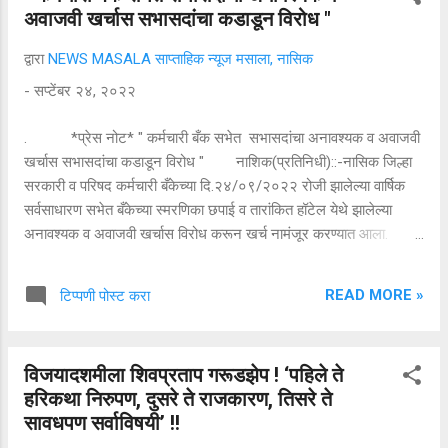
अवाजवी खर्चास सभासदांचा कडाडून विरोध "
असे दोन्ही अभ्यासक्रम याठिकाणी घेतले जातात. येथील
विद्यार्थ्यांच्या शिक्षणाबरोबरच विद्यार्थी व्यक्तिमत्व विकास,
द्वारा
NEWS MASALA साप्ताहिक न्यूज मसाला, नासिक
खेळ, संशोधन कॅम्पस इंटरव्ह्यू आदींना महत्व दिले जात
-
सप्टेंबर २४, २०२२
असून निसर्गाच्या सान्निध्यात असलेल्या या कॅम्पसमध्ये
विद्यार्थी सामाजिक बांधिलकी जपताना दिसतात.
. *प्रेस नोट* " कर्मचारी बँक सभेत सभासदांचा अनावश्यक व अवाजवी
हॉस्पिटलमध्ये उपचारासाठी येणाऱ्या रुग्णांमध्ये बहुतांश रुग्ण
खर्चास सभासदांचा कडाडून विरोध " नाशिक(प्रतिनिधी)::-नासिक जिल्हा
आर्थिक दुर्बल घटकातील आहेत. या रुग्णांना डॉक्टरांनी
सरकारी व परिषद कर्मचारी बँकेच्या दि.२४/०९/२०२२ रोजी झालेल्या वार्षिक
दिलेल्या गोळ्या ...
सर्वसाधारण सभेत बँकेच्या स्मरणिका छपाई व तारांकित हॉटेल येथे झालेल्या
अनावश्यक व अवाजवी खर्चास विरोध करून खर्च नामंजूर करण्यात आला.
तसेच सभासदांना ५ % वरून ७ % अशी लाभांश मागणी करून वाढवून घेतले.
कर्जाचे व्याजदर कमी करावे. ठेवी वरील व्याज दर वाढवावे, कर्ज घेताना ठेव व
READ MORE »
टिप्पणी पोस्ट करा
एक हप्ता आगाऊ घेण्यात येऊ नयेत. संचालक मंडळाची मुदत संपली असल्यामुळे
धोरणात्मक निर्णय घेऊ नका असा सहकार कायदा असून येवला येथे जागा
घेण्यास विरोध करण्यात आला अशा सभासद हिताच्या सूचना रवींद्र थेटे,
विजयादशमीला शिवप्रताप गरूडझेप ! ‘पहिले ते
उत्तमराव (बाबा) गांगुर्डे, निलेश देशमुख, दादाभाऊ निकम, विक्रम पिंगळे,
हरिकथा निरुपण, दुसरे ते राजकारण, तिसरे ते
अभिजीत घोडेराव, उमेश देशमानकर, नंदकिशोर सोनवणे, सचिन विंचुरकर,
सावधपण सर्वाविषयी’ !!
सचिन पाटील आदींनी मांडल्या