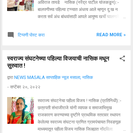
अविराज तायडे नासिक (नरेंद्र पाटील यांजकडून)::-
बालपणीच्या पहिल्या टप्प्यात अंधत्व आले म्हणून दु:ख न
करता सर्व अंध बांधवांसाठी आपले आयुष्य खर्ची घालणारे
दत्तात्रय जाधव हे खरे समाजसेवी आहेत. त्यांचे आत्मचरीत्र
प्रत्येकासाठी मार्गदर्शक ठरावे असे आहे. सुदृढ व्यक्ती आणि
READ MORE »
टिप्पणी पोस्ट करा
दिव्यांग यांची तुलना करता आपल्या बांधवासाठी पायाला
भिंगरी लावून फिरणारे दत्तात्रय जाधव हे दिव्यदृष्टीचे आहेत
असे म्हटले तरी वावगे ठरणार नाही असे उद्गार पंडीत
स्वराज्य संघटनेच्या पहिल्या विजयाची नासिक मधून
अविराज तायडे यांनी काढले. ते सुभाषित प्रकाशन आणि
सुरुवात !
एसडब्लूएस आयोजित "माझी ओळख" या दत्तात्रय जाधव
यांच्या आत्मचरीत्राच्या दुसऱ्या आवृत्तीचे प्रकाशन प्रसंगी
द्वारा
NEWS MASALA साप्ताहिक न्यूज मसाला, नासिक
बोलत होते. लेखक राष्ट्रीय दृष्टिहीन संघ महाराष्ट्राचे
-
सप्टेंबर २०, २०२२
महासचिव दत्तात्रय जाधव हे याप्रसंगी मनोगत व्यक्त
करताना म्हणाले की, माझे अनुभव आणि संघर्ष लोकांना
स्वराज्य संघटनेचा पहीला विजय ! नासिक (प्रतिनिधी)::-
भावला म्हणूनच एका वर्षात मला दुसरी आवृत्ती प्रकाशित
छत्रपती संभाजीराजे यांनी व्यापक व समाजाभिमुख
करावी लागली हे माझे भाग्य समजतो. पाहुण्यांचा
राजकारण करण्याच्या दृष्टीने प्राथमिक स्तरावर स्थापन
परीचय एसडब्लूएसचे सीईओ रघुवी...
केलेल्या स्वराज्य संघटना प्रणित ग्रामपंचायत निवडणूक
माध्यमातून पहीला विजय नासिक जिल्ह्यात नोंदविला.