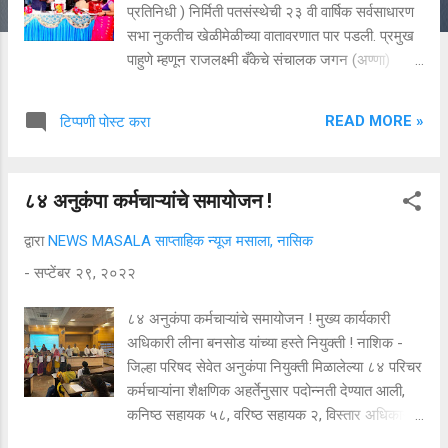
प्रतिनिधी ) निर्मिती पतसंस्थेची २३ वी वार्षिक सर्वसाधारण
सभा नुकतीच खेळीमेळीच्या वातावरणात पार पडली. प्रमुख
पाहुणे म्हणून राजलक्ष्मी बँकेचे संचालक जगन (अण्णा)
पाटील व नाशिकमधील प्रख्यात वास्तुविशारद अरुण काबरे
उपस्थित होते. यावेळी गतवर्षीच्या तुलनेत ४४ लाखांची वाढ
READ MORE »
टिप्पणी पोस्ट करा
होऊन १ कोटी ५४ लाख रुपयांचा नफा झाला असल्याचे
सांगण्यात आले. सभासदांना १५ टक्के लाभांश जाहीर
करण्यात आला. प्रमुख पाहुण्यांच्या हस्ते प्रतिमा पुजन व
८४ अनुकंपा कर्मचाऱ्यांचे समायोजन !
दिपप्रज्वलन करण्यात आले. निर्मिती पतसंस्था ही बांधकाम
व्यावसायिकांसाठी चांगले काम करत असल्याचे जगन(अण्णा)
द्वारा
NEWS MASALA साप्ताहिक न्यूज मसाला, नासिक
पाटील यांनी नमुद केले. संस्थेच्या संचालकांनी योग्य
-
सप्टेंबर २९, २०२२
नियोजनामुळे संस्थेचा कारभार प्रगतीपथावर नेला
आहे.त्यामुळे सहकार क्षेत्रात संस्थेने आपला वेगळा ठसा
८४ अनुकंपा कर्मचाऱ्यांचे समायोजन ! मुख्य कार्यकारी
उमटविला आहे. संस्थेचे कामकाज हे कौतुकास्पद असल्याचे
अधिकारी लीना बनसोड यांच्या हस्ते नियुक्ती ! नाशिक -
नमुद केले. आर्कि.अरुण काबरे यांनी मनोगतात संस्थेची
जिल्हा परिषद सेवेत अनुकंपा नियुक्ती मिळालेल्या ८४ परिचर
वाटचाल कौतुकास्पद असल्याचे सांगितले व निर्मिती
कर्मचाऱ्यांना शैक्षणिक अहर्तेनुसार पदोन्नती देण्यात आली,
पतसंस्थेने जीवनगौरव केल्याबद्दल आभार मानले. ...
कनिष्ठ सहायक ५८, वरिष्ठ सहायक २, विस्तार अधिकारी
सांख्यिकी ५, विस्तार अधिकारी कृषी १, विस्तार अधिकारी