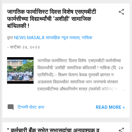
व्यक्तिरेखांमधील द्वंद्व अधोरेखित करणारी आहे. सत्याच्या
जागतिक फार्मासिस्ट दिवस विशेष एसएमबीटी
शोधात निघालेल्या विक्रम वेधाच्या नैतिक अस्पष्टतेचं वर्णन
फार्मसीच्या विद्यार्थ्यांची ‘अशीही’ सामाजिक
या गाण्यात घडवण्यात आलं आहे. गीतकार मनोज
बांधिलकी !
मुंतशीर यांनी लिहिलेलं 'बंदे...' हे थीम साँग सॅम सी एस यांनी
कंपोझ, अ‍ॅरेंज आणि प्रोग्राम केलं असून, शिवम यांनी
द्वारा
NEWS MASALA साप्ताहिक न्यूज मसाला, नासिक
गायलं आहे. धडाकेबाज अ‍ॅक्शनचा समावेश असलेल्या
-
सप्टेंबर २४, २०२२
'विक्रम वेधा'मध्ये विक्रम आणि वेधाच्या रूपात पोलिस आणि
गुंड यांचा पाठशिवणीचा खेळ ...
जागतिक फार्मासिस्ट दिवस विशेष एसएमबीटी फार्मसीच्या
विद्यार्थ्यांची ‘अशीही’ सामाजिक बांधिलकी ! नाशिक (दि. २४
प्रतिनिधी)::- शिक्षण घेताना केवळ पुस्तकी ज्ञानात न
अडकवता विद्यार्थ्यांवर सामाजिक भान जपण्याचे संस्कार
एसएमबीटीच्या औषधनिर्माण शास्र (फार्मसी कॉलेज) मध्ये
केले जात आहेत. येथील विद्यार्थी रुग्णसेवेसोबतच जिल्ह्यात
वेगवेगळ्या ठिकाणी जाऊन व्यसनमुक्तीपर पथनाट्य सादर
READ MORE »
टिप्पणी पोस्ट करा
करून जनजागृती करतात. नंदीहिल्स, धामणगाव
घोटी खुर्द (ता. इगतपुरी, जि. नाशिक) येथे १७ वर्षांपूर्वी
एसएमबीटी कॉलेज ऑफ फार्मसी आणि डी. फार्मसी कॉलेज
" कर्मचारी बँक सभेत सभासदांचा अनावश्यक व
सुरु झाले असून औषधनिर्माणशास्त्रचे पदवी आणि पदविका