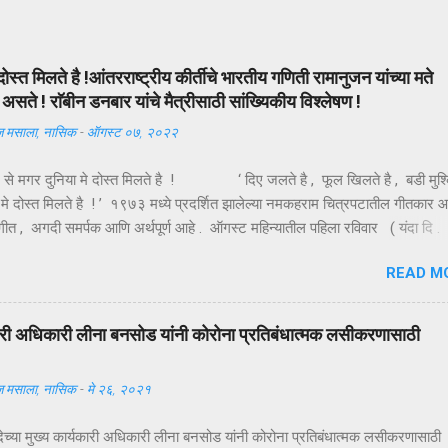
दोस्त मिलते है !आंतरराष्ट्रीय कीर्तीचे भारतीय गणिती रामानुजन यांच्या मते
सते ! राॅबीन डनबार यांचे मैत्रीसाठी सांख्यिकीय विश्लेषण !
 मसाला, नासिक
-
ऑगस्ट ०७, २०२२
ल से मगर दुनिया मे दोस्त मिलते है ! ‘ दिए जलते है , फूल खिलते है , बडी मुश्
 मे दोस्त मिलते है ! ’ १९७३ मध्ये प्रदर्शित झालेल्या नमकहराम चित्रपटातील गीतकार 
 हे गीत , अगदी समर्पक आणि अर्थपूर्ण आहे . ऑगस्ट महिन्यातील पहिला रविवार ( यंदा दि .
णजे तरुणाईचा आवडता ‘ फ्रेंडशिप डे ’ अर्थात मैत्री दिन . या दिवशी विविध रंगांचे धाग
READ M
हातावर बांधून मैत्रीचे संदेश एकमेकांना पाठविले जातात . या संदेशांमधून मैत्रीच्या वेगवेगळ
ाचावयास मिळतात . त्यापैकी संकटात जो पाठीशी उभा राहतो , तोच खरा मित्र असतो , अशी
याख्या बहूतेकांनी केलेली पहावयास मिळते . तथापि , ‘ संकटकाळी मदतीस येतो तो खरा मित
्यकारी अधिकारी लीना बनसोड यांनी कोरोना प्रतिबंधात्मक लसीकरणासाठी
्या मित्राच्या उन्नतीतून खरा आनंद मिळतो , तोच खरा मित्र असतो ’ अशी मैत्रीची अच
दी कवी कमलेश्वर यांनी केली आहे ...
 मसाला, नासिक
-
मे २६, २०२१
देच्या मुख्य कार्यकारी अधिकारी लीना बनसोड यांनी कोरोना प्रतिबंधात्मक लसीकरणासाठी 