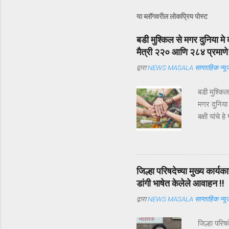
या ब्लॉगवरील लोकप्रिय पोस्ट
बडी मुश्किल से मगर दुनिया मे 
मैत्री २२० आणि २८४ प्रमाणे अ
द्वारा
NEWS MASALA साप्ताहिक न्यूज
बडी मुश्कि
मगर दुनिया
बक्षी यांचे
ऑगस्ट ) म्ह
एकमेकांच्या 
व्याख्या व
मित्राची व्
जिल्हा परिषदेच्या मुख्य कार
ज्याला आपल
डांगी भाषेत केलेले आवाहन !!
व्याख्या हिं
द्वारा
NEWS MASALA साप्ताहिक न्यूज
जिल्हा परिष