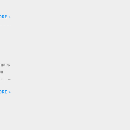
ORE »
तनात्मक
मा
 या
एक
ORE »
्तदाता
रतो. तो
ितरीत्या
स