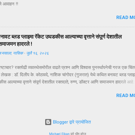
ले आवाहन !!
READ M
ावट ब्लड प्लाझ्मा रॅकेट उघडकीस आल्याच्या वृत्ताने संपूर्ण देशातील
 समाजमन हादरले !
 मसाला, नासिक
-
जुलै १६, २०२६
रष्टाचार? रक्तपेढी व्यवस्थेसमोरील वाढते प्रश्न आणि विश्वास पुनर्स्थापनेची गरज एक चिं
लेखक : डॉ. दिलीप के. कोठावदे, नाशिक चांगोदर (गुजरात) येथे कथित बनावट ब्लड प्लाझ्
स आल्याच्या वृत्ताने संपूर्ण देशातील रक्तदाते, रुग्ण, डॉक्टर आणि समाजमन हादरले आहे.
पास अद्याप सुरू असून सत्य न्यायालयीन प्रक्रियेनंतरच स्पष्ट होईल. परंतु या घटनेने 
READ M
त्वाचा प्रश्न पुन्हा ऐरणीवर आणला आहे—भारतातील रक्त संक्रमण व्यवस्था किती सुरक्षित,
आणि उत्तरदायी आहे? रक्तदान हा व्यवहार नसतो; तो विश्वासाचा करार असतो. एक रक
अपेक्षेशिवाय आपल्या शरीरातील रक्ताचा अंश एका अनोळखी व्यक्तीच्या जीवनासाठी अर्पण क
तो की त्याचे रक्त योग्य पद्धतीने संकलित होईल, वैज्ञानिक निकषांनुसार तपासले जाईल, सुरक्ष
Blogger द्वारे प्रायोजित
 आणि ज्या रुग्णाला त्याची गरज आहे त्याच्यापर्यंत शुद्ध स्वरूपात पोहोचेल. हा विश्वा
याची किंमत केवळ एका प्रकरणापुरती मर्यादित राहत नाही; त...
Michael Elkan
द्वारे थीम इमेज