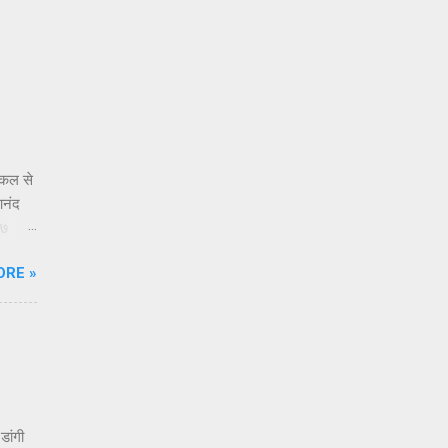
किल से
आनंद
 ७
े
ORE »
्या
्र नसून
ूक
डांगी