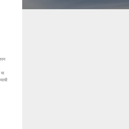
थापन
 या
्याची