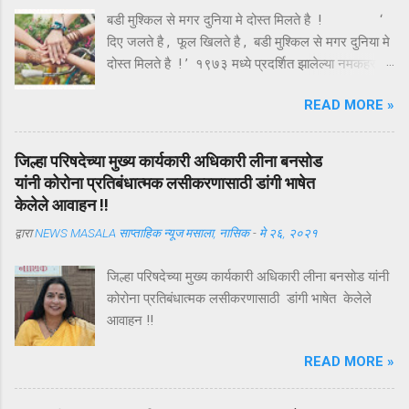
बडी मुश्किल से मगर दुनिया मे दोस्त मिलते है ! ‘
दिए जलते है , फूल खिलते है , बडी मुश्किल से मगर दुनिया मे
दोस्त मिलते है ! ’ १९७३ मध्ये प्रदर्शित झालेल्या नमकहराम
चित्रपटातील गीतकार आनंद बक्षी यांचे हे गीत , अगदी समर्पक
READ MORE »
आणि अर्थपूर्ण आहे . ऑगस्ट महिन्यातील पहिला रविवार ( यंदा
दि . ७ ऑगस्ट ) म्हणजे तरुणाईचा आवडता ‘ फ्रेंडशिप डे ’
अर्थात मैत्री दिन . या दिवशी विविध रंगांचे धागे एकमेकांच्या
जिल्हा परिषदेच्या मुख्य कार्यकारी अधिकारी लीना बनसोड
हातावर बांधून मैत्रीचे संदेश एकमेकांना पाठविले जातात . या
यांनी कोरोना प्रतिबंधात्मक लसीकरणासाठी डांगी भाषेत
संदेशांमधून मैत्रीच्या वेगवेगळ्या व्याख्या वाचावयास मिळतात .
केलेले आवाहन !!
त्यापैकी संकटात जो पाठीशी उभा राहतो , तोच खरा मित्र
द्वारा
NEWS MASALA साप्ताहिक न्यूज मसाला, नासिक
-
मे २६, २०२१
असतो , अशी मित्राची व्याख्या बहूतेकांनी केलेली पहावयास
मिळते . तथापि , ‘ संकटकाळी मदतीस येतो तो खरा मित्र
जिल्हा परिषदेच्या मुख्य कार्यकारी अधिकारी लीना बनसोड यांनी
नसून ज्याला आपल्या मित्राच्या उन्नतीतून खरा आनंद मिळतो
कोरोना प्रतिबंधात्मक लसीकरणासाठी डांगी भाषेत केलेले
, तोच खरा मित्र असतो ’ अशी मैत्रीची अचूक व्याख्या हिंदी
आवाहन !!
कवी कमलेश्वर यांनी केली आहे ...
READ MORE »