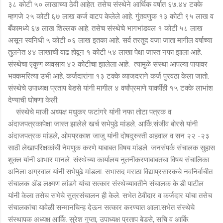
३८ कोटी ५० लाखाच्या ठेवी आहेत. तसेच संस्थेने ‍आर्थिक वर्षात ६७.४४ टक्के
म्हणजे २५ कोटी ६७ लाख कर्ज वाटप केलेले आहे. गुंतवणुक १३ कोटी ९५ लाख व
बँकामध्ये ६७ लाख ‍शिल्लक आहे. तसेच संस्थेचे भागभांडवल १ कोटी ५८ लाख
असून स्वनिधी ५ कोटी ०६ लाख इतका आहे. सर्व तरतुद वजा जाता मागील वर्षाच्या
तुलनेत ४४ लाखाची वाढ होवून १ कोटी ५४ लाखा पेक्षा जास्त नफा झाला आहे.
संस्थेचा एकुण व्यवसाय ४२ कोटीचा झालेला आहे. त्यामुळे संस्था आपल्या पायावर
भक्कमरित्या उभी आहे. कर्जदारांना १३ टक्के व्याजदराने कर्ज पुरवठा केला जातो.
संस्थेचे उपाध्यक्ष प्रताप बेडसे यांनी मागील ४ वर्षांप्रमाणे यावर्षीही १५ टक्के लाभांश
देण्याची घोषणा केली.
संस्थेचे माजी अध्यक्ष मधुकर फटांगरे यांनी नफा तोटा पत्रक व
अंदाजपत्रकापेक्षा जास्त झालेले खर्च सभेपुढे मांडले. आर्कि.संजीव बोरसे यांनी
अंदाजपत्रक मांडले, ओमप्रकाश जाजु यांनी दोषदुरुस्ती अहवाल व सन २२ -२३
साठी लेखापरिक्षकांची नेमणुक करणे याबाबत विषय मांडले. जनसंपर्क संचालक सुहास
शुक्ल यांनी आभार मानले. संस्थेच्या कार्यालय नुतनीकरणाबाबतचा विषय संचालिका
अनिला अग्रवाल यांनी सभेपुढे मांडला. सभासद मराठा विद्याप्रसारकचे नवनिर्वाचीत
संचालक ॲड लक्ष्मण लांडगे यांचा सत्कार संस्थेच्यावतीने संचालक के.डी पाटील
यांनी केला तसेच सभेचे सुत्रसंचालन ही केले. सभेत ठेवीदार व कर्जदार यांचा तसेच
संचालकांचा यावेळी सन्मानचिन्ह देऊन सत्कार करण्यात आला.सभेत संस्थेचे
संस्थापक अध्यक्ष आर्कि. सुरेश गुप्ता, उपाध्यक्ष प्रताप बेडसे, सचि व आर्कि.