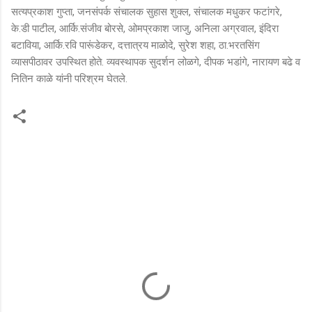
सत्यप्रकाश गुप्ता, जनसंपर्क संचालक सुहास शुक्ल, संचालक मधुकर फटांगरे,
के.डी पाटील, आर्कि.संजीव बोरसे, ओमप्रकाश जाजु, अनिला अग्रवाल, इंदिरा
बटाविया, आर्कि.रवि पारूंडेकर, दत्तात्रय माळोदे, सुरेश शहा, ठा.भरतसिंग
व्यासपीठावर उपस्थित होते. व्यवस्थापक सुदर्शन लोळगे, दीपक भडांगे, नारायण बढे व
नितिन काळे यांनी परिश्रम घेतले.
टि
प्प
ण्या