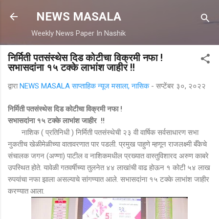
मुख्य सामग्रीवर वगळा
NEWS MASALA
Weekly News Paper In Nashik
निर्मिती पतसंस्थेस दिड कोटीचा विक्रमी नफा !
सभासदांना १५ टक्के लाभांश जाहीर !!
द्वारा
NEWS MASALA साप्ताहिक न्यूज मसाला, नासिक
-
सप्टेंबर ३०, २०२२
निर्मिती पतसंस्थेस दिड कोटीचा विक्रमी नफा !
सभासदांना १५ टक्के लाभांश जाहीर !!
नाशिक ( प्रतिनिधी ) निर्मिती पतसंस्थेची २३ वी वार्षिक सर्वसाधारण सभा
नुकतीच खेळीमेळीच्या वातावरणात पार पडली. प्रमुख पाहुणे म्हणून राजलक्ष्मी बँकेचे
संचालक जगन (अण्णा) पाटील व नाशिकमधील प्रख्यात वास्तुविशारद अरुण काबरे
उपस्थित होते. यावेळी गतवर्षीच्या तुलनेत ४४ लाखांची वाढ होऊन १ कोटी ५४ लाख
रुपयांचा नफा झाला असल्याचे सांगण्यात आले. सभासदांना १५ टक्के लाभांश जाहीर
करण्यात आला.