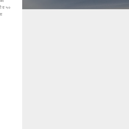
ाळी
ळी व ५०
ला