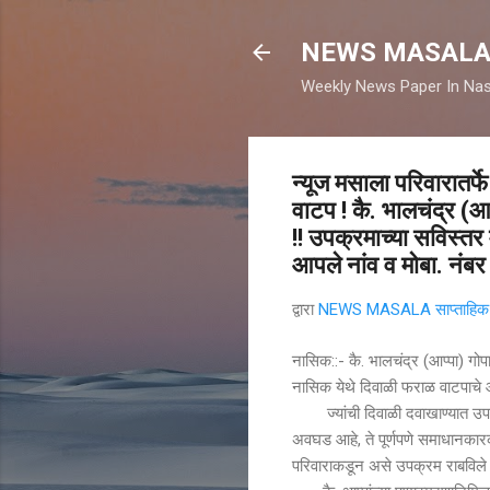
NEWS MASAL
Weekly News Paper In Nas
न्यूज मसाला परिवारातर्फ
वाटप ! कै. भालचंद्र (आप्
!! उपक्रमाच्या सविस्तर
आपले नांव व मोबा. नंबर 
द्वारा
NEWS MASALA साप्ताहिक न
नासिक::- कै. भालचंद्र (आप्पा) गोपाळर
नासिक येथे दिवाळी फराळ वाटपाचे
ज्यांची दिवाळी दवाखाण्यात उपचार 
अवघड आहे, ते पूर्णपणे समाधानकारक
परिवाराकडून असे उपक्रम राबविले