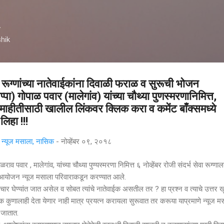
मुख्य सामग्रीवर वगळा
A
hik
े रूग्णांच्या नातेवाईकांना दिवाळी फराळ व सुरूची भोजन
पा) गोपाळ पवार (मालेगांव) यांच्या चौथ्या पुणस्मरणानिमित्त,
 माहीतीसाठी खालील लिंकवर क्लिक करा व कमेंट बाँक्समध्ये
लिहा !!!
्यूज मसाला, नासिक
-
नोव्हेंबर ०९, २०१८
ाव पवार , मालेगांव, यांच्या चौथ्या पुण्यस्मरणा निमित्त ६ नोव्हेंबर रोजी संदर्भ सेवा रूग्णा
 आयोजन न्यूज मसाला परिवाराकडून करण्यात आले.
घेण्यांत जात असेल व सोबत त्यांचे नातेवाईक असतील तर ? हा प्रश्न व त्याचे उत्तर ख
 कुणालाही देता येणार नाही मात्र प्रयत्न करायला सुरूवात तर करूया याप्रमाणे न्यूज म
 जातात.