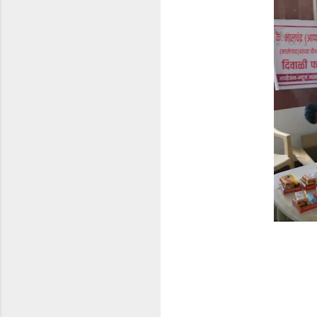
टि
प्प