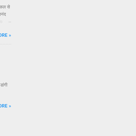
किल से
आनंद
 ७
े
ORE »
्या
्र नसून
ूक
डांगी
ORE »