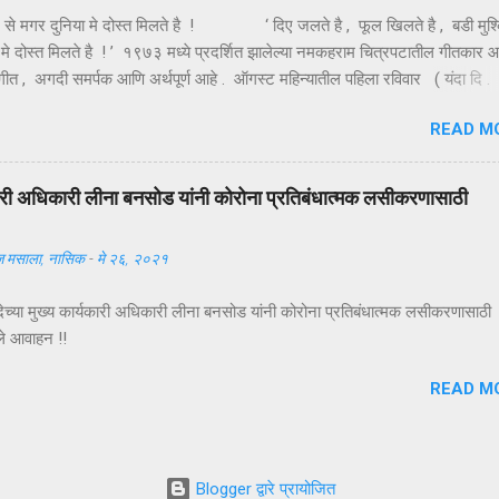
ल से मगर दुनिया मे दोस्त मिलते है ! ‘ दिए जलते है , फूल खिलते है , बडी मुश्
 मे दोस्त मिलते है ! ’ १९७३ मध्ये प्रदर्शित झालेल्या नमकहराम चित्रपटातील गीतकार 
 हे गीत , अगदी समर्पक आणि अर्थपूर्ण आहे . ऑगस्ट महिन्यातील पहिला रविवार ( यंदा दि .
णजे तरुणाईचा आवडता ‘ फ्रेंडशिप डे ’ अर्थात मैत्री दिन . या दिवशी विविध रंगांचे धाग
READ M
हातावर बांधून मैत्रीचे संदेश एकमेकांना पाठविले जातात . या संदेशांमधून मैत्रीच्या वेगवेगळ
ाचावयास मिळतात . त्यापैकी संकटात जो पाठीशी उभा राहतो , तोच खरा मित्र असतो , अशी
याख्या बहूतेकांनी केलेली पहावयास मिळते . तथापि , ‘ संकटकाळी मदतीस येतो तो खरा मित
्यकारी अधिकारी लीना बनसोड यांनी कोरोना प्रतिबंधात्मक लसीकरणासाठी
्या मित्राच्या उन्नतीतून खरा आनंद मिळतो , तोच खरा मित्र असतो ’ अशी मैत्रीची अच
दी कवी कमलेश्वर यांनी केली आहे ...
 मसाला, नासिक
-
मे २६, २०२१
देच्या मुख्य कार्यकारी अधिकारी लीना बनसोड यांनी कोरोना प्रतिबंधात्मक लसीकरणासाठी 
ले आवाहन !!
READ M
Blogger द्वारे प्रायोजित