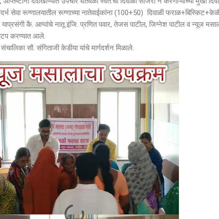
 आप्तेष्टांना दवाखाण्यात उपचार घेतेवेळी स्वत:ची दिवाळी साजरी न करणाऱ्यांच्या मुखी दिव
संदर्भ सेवा रूग्णालयातील रूग्णाच्या नातेवाईकांना (100+50) दिवाळी फराळ+बिस्किट+के
, याप्रसंगी कै. आप्पांचे नातू इंजि. प्रणित पवार, तेजस पाटील, जिग्नेश पाटील व न्यूज मसा
 वाटप करण्यात आले.
िका सौ. संगिताजी केडीया यांचे मार्गदर्शन मिळाले.