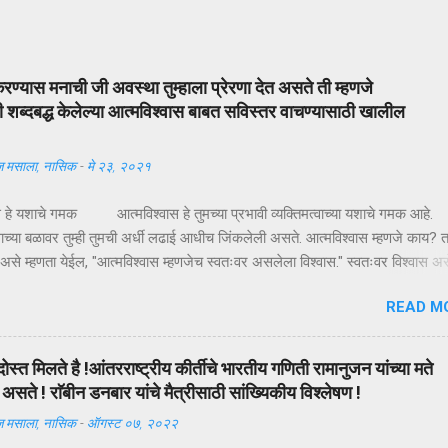
ूर्ण करण्यास मनाची जी अवस्था तुम्हाला प्रेरणा देत असते ती म्हणजे
ंनी शब्दबद्ध केलेल्या आत्मविश्वास बाबत सविस्तर वाचण्यासाठी खालील
 मसाला, नासिक
-
मे २३, २०२१
स हे यशाचे गमक आत्मविश्वास हे तुमच्या प्रभावी व्यक्तिमत्वाच्या यशाचे गमक आहे.
साच्या बळावर तुम्ही तुमची अर्धी लढाई आधीच जिंकलेली असते. आत्मविश्वास म्हणजे काय? 
असे म्हणता येईल, "आत्मविश्वास म्हणजेच स्वतःवर असलेला विश्वास." स्वतःवर विश्वास 
 मन वांच्छिल ध्येय मिळवू शकता. आत्मविश्वासाला आता व्याख्येत बसवू या, "ध्येयप्राप्ती महत्वाका
READ M
यास मनाची जी अवस्था तुम्हाला प्रेरणा देत असते ती म्हणजे आत्मविश्वास." आत्मविश्वा
्ती जग जिंकू शकते. प्रबळ आत्मविश्वास अर्थात स्वतःकडे पाहण्याची सकारात्मक दृष्टी ह
ात्मक दृष्टीकोनातून स्वतःकडे पहाल तर तुम्हाला तुमच्यात अनेक क्षमता दिसतील. स्वतःचे साम
दोस्त मिलते है !आंतरराष्ट्रीय कीर्तीचे भारतीय गणिती रामानुजन यांच्या मते
े तरच आपण आपले वेगळे अस्तित्व निर्माण करू शकतो. "जीवनाच्या लढाईत यशस्वी बनण्या
सते ! राॅबीन डनबार यांचे मैत्रीसाठी सांख्यिकीय विश्लेषण !
्र म्हणजे आत्मविश्वास" आत्मविश्वास ही ...
 मसाला, नासिक
-
ऑगस्ट ०७, २०२२