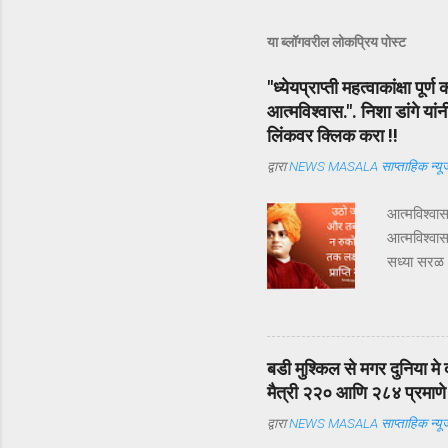
या ब्लॉगवरील लोकप्रिय पोस्ट
"ध्येयप्राप्ती महत्वाकांक्षा प
आत्मविश्वास.". निशा डांगे या
लिंकवर क्लिक करा !!
द्वारा
NEWS MASALA साप्ताहिक न्यूज
आत्मविश्वा
आत्मविश्वा
सध्या सरळ 
तुम्ही तुमचे
पूर्ण करण्
असणारी व्यक
तुम्ही सकार
बडी मुश्किल से मगर दुनिया मे 
जाणून घेतल
मैत्री २२० आणि २८४ प्रमाणे अ
ब्रह्मास्त
द्वारा
NEWS MASALA साप्ताहिक न्यूज