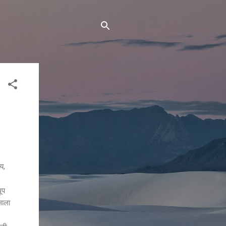
लय,
ूप
साला