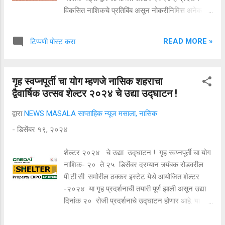
विकसित नाशिकचे प्रतिबिंब असून नोकरीनिमित्त अनेक
शहरात राहण्याचा योग येणाऱ्या आम्हा सर्व अधिकाऱ्यांना सुंदर
व निसर्गाचे वरदान लाभलेल्या प्रगतीशील नाशिकची भुरळ
READ MORE »
टिप्पणी पोस्ट करा
पडते. त्यामुळेच नाशिकमध्ये एखादे घर असावे अशी मनोमन
इच्छा असल्याचा सुर नाशिकमध्ये कार्यरत असलेल्या
अधिकाऱ्यांनी दर्शविला. २० ते २५ डिसेंबर
गृह स्वप्नपूर्ती चा योग म्हणजे नासिक शहराचा
दरम्यान त्र्यंबक रोडवरील ठक्कर इस्टेट येथे आयोजित
द्वैवार्षिक उत्सव शेल्टर २०२४ चे उद्या उद्घाटन !
शेल्टर २०२४ चे उद्घाटन झाले. त्याप्रसंगी नाशिकचे
पोलीस आयुक्त संदीप कर्णिक, आदिवासी विकास
द्वारा
NEWS MASALA साप्ताहिक न्यूज मसाला, नासिक
महामंडळाच्या व्यवस्थापकीय संचालक लीना बनसोड,
-
डिसेंबर १९, २०२४
एनएमआरडीएच्या आयुक्त मनीषा खत्री, क्वालिटी कौन्सिल
ऑफ इंडियाचे अध्यक्ष व राष्ट्रीय क्रेडाईचे माजी अध्यक्ष
शेल्टर २०२४ चे उद्या उद्घाटन ! गृह स्वप्नपूर्ती चा योग
जक्शय शाह, क्रेडाई महाराष्ट्राचे अध्यक्ष प्रमोद खैरनार,
नाशिक- २० ते २५ डिसेंबर दरम्यान त्र्यंबक रोडवरील
यांची प्रमुख उपस्थिती होती. उद्घाटन का...
पी.टी.सी. समोरील ठक्कर इस्टेट येथे आयोजित शेल्टर
-२०२४ या गृह प्रदर्शनाची तयारी पूर्ण झाली असून उद्या
दिनांक २० रोजी प्रदर्शनाचे उद्घाटन होणार आहे. या
प्रदर्शनात १५ लाखापासून ५ कोटी पर्यंत घरे , दुकाने ,