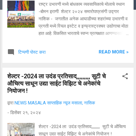
राष्ट्र उभारणी मध्ये बांधकाम व्यवसायिकाचे मोलाचे स्थान
-बोमन इराणी शेल्टर २०२४ समारोपाप्रसंगी उद्गार
नाशिक - जगातील अनेक आघाडीच्या शहरांच्या उभारणी व
प्रगती मध्ये रियल इस्टेट व इन्फ्रास्ट्रक्चर उद्योगाचा मोठा
हात आहे. विकसित भारताचे स्वप्न प्रत्यक्षात आणण्यासाठी
देखील देशातील विविध शहरांत कार्यरत क्रेडाई च्या
सभासदांनी आपले योगदान द्यावे असे प्रतिपादन राष्ट्रीय
READ MORE »
टिप्पणी पोस्ट करा
क्रेडाई चे अध्यक्ष बोमन इराणी यांनी केले. २० ते २५
डिसेंबर दरम्यान क्रेडाई नाशिक मेट्रो तर्फे शेल्टर या
प्रदर्शनाचे आयोजन करण्यात आले होते. त्याच्या
शेल्टर -2024 ला उदंड प्रतिसाद,,,,,,,,, सुटी चे
समारोपप्रसंगी ते बोलत होते. यावेळी मंचावर महाराष्ट्र
औचित्य साधून उद्या साईट विझिट चे अनेकांचे
राज्याच्या नगररचना विभागाच्या संचालक प्रतिभा भदाने,
नियोजन !
शिवसेना उपनेते अजय बोरस्ते, क्रेडाई नाशिक मेट्रोचे
अध्यक्ष कृणाल पाटील, शेल्टर -2024 चे समन्वयक गौरव
द्वारा
NEWS MASALA साप्ताहिक न्यूज मसाला, नासिक
ठक्कर, शेल्टर -2024 चे मार्गदर्शक दीपक बागड, क्रेडाई
-
डिसेंबर २१, २०२४
नाशिक मेट्रोचे माजी अध्यक्ष जितुभाई ठक्कर, अविनाश
शिरोडे, विजय संकलेचा, सुरेश अण्णा पाटील, सुनिल
शेल्टर -2024 ला उदंड प्रतिसाद,,,,,,,,, सुटी चे औचित्य
भायभंग, किरण चव्हाण, उमेश वानखेडे, रवी महाजन हे
साधून उद्या साईट विझिट चे अनेकांचे नियोजन !
मान्यवर उपस्थित होते. ...