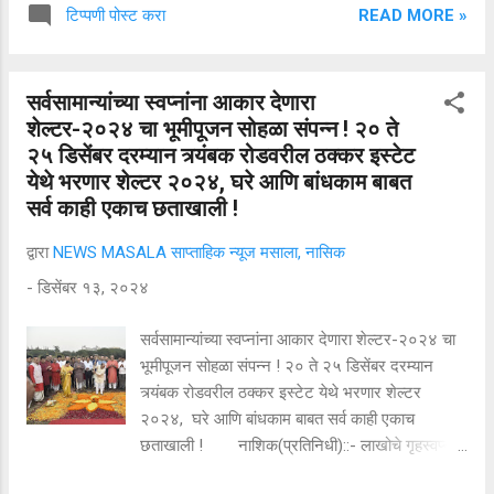
प्लॉट , फार्म हाऊस , ऑफिस , गोडाऊन , शेत जमीन ,
READ MORE »
टिप्पणी पोस्ट करा
औद्योगिक प्लॉट यांचे असंख्य पर्याय तसेच इंटेरियर ,
बांधकाम साहित्य , नाविन्य पूर्ण तंत्रज्ञान , सुरक्षा साहित्य
, गृह कर्ज असे अनेक स्टॉल एकाच छताखाली उपलब्ध
सर्वसामान्यांच्या स्वप्नांना आकार देणारा
असल्याची माहिती क्रेडाई नाशिक मेट्रोचे अध्यक्ष कृणाल
शेल्टर-२०२४ चा भूमीपूजन सोहळा संपन्न ! २० ते
पाटील यांनी दिली. उद्घाटन प्रसंगी नाशिकचे
२५ डिसेंबर दरम्यान त्र्यंबक रोडवरील ठक्कर इस्टेट
जिल्हाधिकारी जलज शर्मा , नाशिक महानगरपालिका
येथे भरणार शेल्टर २०२४, घरे आणि बांधकाम बाबत
आयुक्त अशोक करंजकर , नाशिकचे पोलीस आयुक्त
सर्व काही एकाच छताखाली !
संदीप कर्णिक, आदिवासी विकास महामंडळाच्या
व्यवस्थापकीय संचालक लीना बनसोड , एनएमआरडीए
द्वारा
NEWS MASALA साप्ताहिक न्यूज मसाला, नासिक
च्या आयुक्त मन...
-
डिसेंबर १३, २०२४
सर्वसामान्यांच्या स्वप्नांना आकार देणारा शेल्टर-२०२४ चा
भूमीपूजन सोहळा संपन्न ! २० ते २५ डिसेंबर दरम्यान
त्र्यंबक रोडवरील ठक्कर इस्टेट येथे भरणार शेल्टर
२०२४, घरे आणि बांधकाम बाबत सर्व काही एकाच
छताखाली ! नाशिक(प्रतिनिधी)::- लाखोचे गृहस्वप्न
पूर्ण करणाऱ्या बांधकाम व्यावसायिकांची देशातील सर्वात मोठी