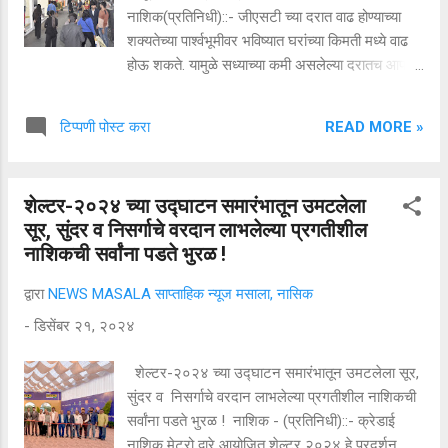
नाशिक(प्रतिनिधी)::- जीएसटी च्या दरात वाढ होण्याच्या
शक्यतेच्या पार्श्वभूमीवर भविष्यात घरांच्या किमती मध्ये वाढ
होऊ शकते. यामुळे सध्याच्या कमी असलेल्या दरातच आपली
गृह स्वप्नपूर्ती व्हावी यासाठी आज नाशिक करांची गर्दी
उसळली. उद्या दिनांक २२ रविवार सुट्टी चे औचित्य साधून
READ MORE »
टिप्पणी पोस्ट करा
अनेक साईट विझिट चे देखील नियोजन अनेकांनी केले
आहे. क्रेडाई नाशिक मेट्रो तर्फे २० ते २५
डिसेंबर दरम्यान त्र्यंबक रोडवरील पी. टी .सी समोरील
शेल्टर-२०२४ च्या उद्घाटन समारंभातून उमटलेला
ठक्कर इस्टेट येथे शेल्टर -2024 या गृहप्रदर्शनाचे
सूर, सुंदर व निसर्गाचे वरदान लाभलेल्या प्रगतीशील
आयोजन करण्यात आले आहे. आज २१ रोजी प्रदर्शनाचा
नाशिकची सर्वांना पडते भुरळ !
दुसरा दिवस होता . क्रेडाई नाशिक मेट्रोचे
अध्यक्ष कृणाल पाटील म्हणाले की स्वतःचे घर असणे हे
द्वारा
NEWS MASALA साप्ताहिक न्यूज मसाला, नासिक
अनेकांचे स्वप्न आहे आणि ते वास्तवात येण्यासाठी येथे एका
-
डिसेंबर २१, २०२४
छताखाली घरांचे विविध पर्याय जसे १५ लाखापासून ५ कोटी
पर्यंत घरे, दुकाने, प्लॉट, फार्म हाऊस, ऑफिस, गोडाऊन,
शेल्टर-२०२४ च्या उद्घाटन समारंभातून उमटलेला सूर,
शेत जमीन, औद...
सुंदर व निसर्गाचे वरदान लाभलेल्या प्रगतीशील नाशिकची
सर्वांना पडते भुरळ ! नाशिक - (प्रतिनिधी)::- क्रेडाई
नाशिक मेट्रो द्वारे आयोजित शेल्टर २०२४ हे प्रदर्शन