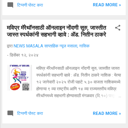
संघटना क्रेडाई नाशिक मेट्रोतर्फे येत्या २० ते २५ डिसेंबर
READ MORE »
टिप्पणी पोस्ट करा
दरम्यान त्र्यंबक रोडवरील ठक्कर इस्टेट येथे शेल्टर
-२०२४ हे गृहप्रदर्शन आयोजित होत असून प्रदर्शन
स्थळी डोम उभारणी चा भूमिपूजन सोहळा संपन्न झाला..
मविप्र मॅरेथॉनसाठी ऑनलाइन नोंदणी सुरु, जास्तीत
या प्रदर्शनात अगदी १० लाखापासून ५ कोटी पर्यंत
जास्त स्पर्धकांनी सहभागी व्हावे : ॲड. नितीन ठाकरे
घरे, दुकाने, प्लॉट, फार्म हाऊस, ऑफिस, गोडाऊन, शेत
जमीन, औद्योगिक प्लॉट यांचे असंख्य पर्याय तसेच इंटेरियर,
द्वारा
NEWS MASALA साप्ताहिक न्यूज मसाला, नासिक
बांधकाम साहित्य, नाविन्य पूर्ण तंत्रज्ञान, सुरक्षा साहित्य, गृह
-
डिसेंबर १२, २०२४
कर्ज असे अनेक स्टॉल एकाच छताखाली उपलब्ध
असल्याची माहिती क्रेडाई नाशिक मेट्रोचे अध्यक्ष कृणाल
मविप्र मॅरेथॉनसाठी ऑनलाइन नोंदणी सुरु, जास्तीत जास्त
पाटील यांनी दिली. बांधकाम व्यावसायिकाचे
स्पर्धकांनी सहभागी व्हावे : ॲड. नितीन ठाकरे नाशिक : येत्या
कोणत्याही शहराच्या जडणघडणीम...
१२ जानेवारी २०२५ रोजी पहाटे ५.३० वाजता नाशिकमध्ये
होणाऱ्या ९ व्या राष्ट्रीय आणि १४ व्या राज्यस्तरीय मविप्र
मॅरेथॉनमध्ये सहभागी होण्यासाठी मंगळवार (दि.१०) पासून
ऑनलाइन नोंदणी सुरु करण्यात आली आहे. जास्तीत जास्त
स्पर्धकांनी या स्पर्धेत सहभागी व्हावे, असे आवाहन मविप्रचे
READ MORE »
टिप्पणी पोस्ट करा
सरचिटणीस तथा आयोजन समितीचे अध्यक्ष ॲड. नितीन
ठाकरे यांनी केले आहे. ‘रन फॉर हेल्थ ॲण्ड बिल्ड द नेशन’