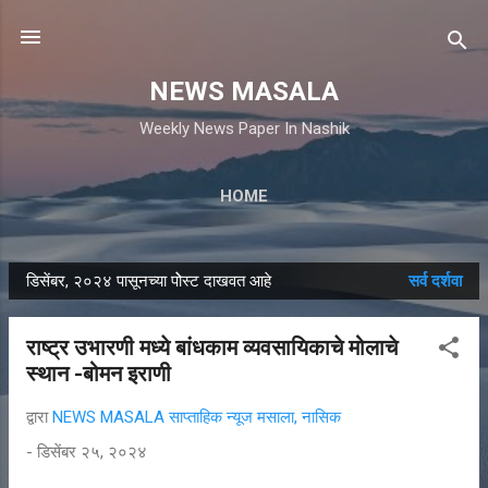
मुख्य सामग्रीवर वगळा
NEWS MASALA
Weekly News Paper In Nashik
HOME
डिसेंबर, २०२४ पासूनच्या पोेस्ट दाखवत आहे
सर्व दर्शवा
पो
स्ट्स
राष्ट्र उभारणी मध्ये बांधकाम व्यवसायिकाचे मोलाचे
स्थान -बोमन इराणी
द्वारा
NEWS MASALA साप्ताहिक न्यूज मसाला, नासिक
-
डिसेंबर २५, २०२४