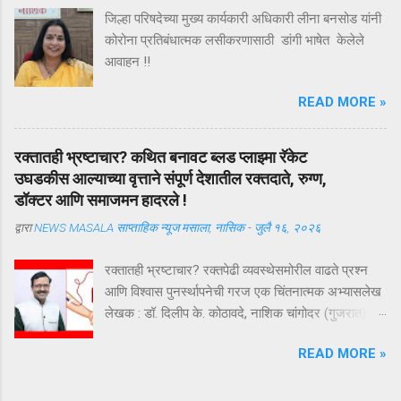
मिळते . तथापि , ‘ संकटकाळी मदतीस येतो तो खरा मित्र
जिल्हा परिषदेच्या मुख्य कार्यकारी अधिकारी लीना बनसोड यांनी
नसून ज्याला आपल्या मित्राच्या उन्नतीतून खरा आनंद मिळतो
कोरोना प्रतिबंधात्मक लसीकरणासाठी डांगी भाषेत केलेले
, तोच खरा मित्र असतो ’ अशी मैत्रीची अचूक व्याख्या हिंदी
आवाहन !!
कवी कमलेश्वर यांनी केली आहे ...
READ MORE »
रक्तातही भ्रष्टाचार? कथित बनावट ब्लड प्लाझ्मा रॅकेट
उघडकीस आल्याच्या वृत्ताने संपूर्ण देशातील रक्तदाते, रुग्ण,
डॉक्टर आणि समाजमन हादरले !
द्वारा
NEWS MASALA साप्ताहिक न्यूज मसाला, नासिक
-
जुलै १६, २०२६
रक्तातही भ्रष्टाचार? रक्तपेढी व्यवस्थेसमोरील वाढते प्रश्न
आणि विश्वास पुनर्स्थापनेची गरज एक चिंतनात्मक अभ्यासलेख
लेखक : डॉ. दिलीप के. कोठावदे, नाशिक चांगोदर (गुजरात) येथे
कथित बनावट ब्लड प्लाझ्मा रॅकेट उघडकीस आल्याच्या वृत्ताने
READ MORE »
संपूर्ण देशातील रक्तदाते, रुग्ण, डॉक्टर आणि समाजमन हादरले
आहे. या प्रकरणाचा तपास अद्याप सुरू असून सत्य न्यायालयीन
प्रक्रियेनंतरच स्पष्ट होईल. परंतु या घटनेने एक अत्यंत