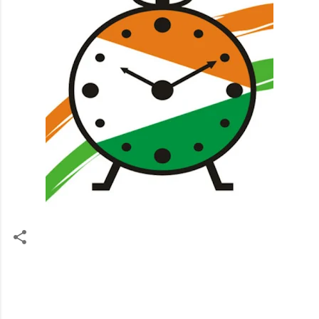
टि
प्प
ण्या