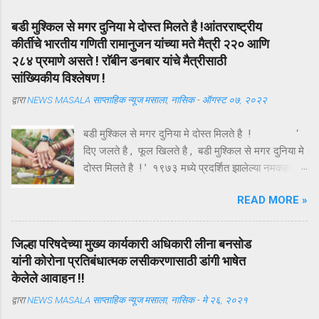
बडी मुश्किल से मगर दुनिया मे दोस्त मिलते है !आंतरराष्ट्रीय
कीर्तीचे भारतीय गणिती रामानुजन यांच्या मते मैत्री २२० आणि
२८४ प्रमाणे असते ! राॅबीन डनबार यांचे मैत्रीसाठी
सांख्यिकीय विश्लेषण !
द्वारा
NEWS MASALA साप्ताहिक न्यूज मसाला, नासिक
-
ऑगस्ट ०७, २०२२
बडी मुश्किल से मगर दुनिया मे दोस्त मिलते है ! ‘
दिए जलते है , फूल खिलते है , बडी मुश्किल से मगर दुनिया मे
दोस्त मिलते है ! ’ १९७३ मध्ये प्रदर्शित झालेल्या नमकहराम
चित्रपटातील गीतकार आनंद बक्षी यांचे हे गीत , अगदी समर्पक
READ MORE »
आणि अर्थपूर्ण आहे . ऑगस्ट महिन्यातील पहिला रविवार ( यंदा
दि . ७ ऑगस्ट ) म्हणजे तरुणाईचा आवडता ‘ फ्रेंडशिप डे ’
अर्थात मैत्री दिन . या दिवशी विविध रंगांचे धागे एकमेकांच्या
जिल्हा परिषदेच्या मुख्य कार्यकारी अधिकारी लीना बनसोड
हातावर बांधून मैत्रीचे संदेश एकमेकांना पाठविले जातात . या
यांनी कोरोना प्रतिबंधात्मक लसीकरणासाठी डांगी भाषेत
संदेशांमधून मैत्रीच्या वेगवेगळ्या व्याख्या वाचावयास मिळतात .
केलेले आवाहन !!
त्यापैकी संकटात जो पाठीशी उभा राहतो , तोच खरा मित्र
द्वारा
NEWS MASALA साप्ताहिक न्यूज मसाला, नासिक
-
मे २६, २०२१
असतो , अशी मित्राची व्याख्या बहूतेकांनी केलेली पहावयास