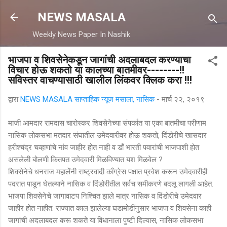
मुख्य सामग्रीवर वगळा
NEWS MASALA
Weekly News Paper In Nashik
भाजपा व शिवसेनेकडून जागांची अदलाबदल करण्याचा
विचार होऊ शकतो या कालच्या बातमीवर--------!!
सविस्तर वाचण्यासाठी खालील लिंकवर क्लिक करा !!!
द्वारा
NEWS MASALA साप्ताहिक न्यूज मसाला, नासिक
-
मार्च २२, २०१९
माजी आमदार रामदास चारोस्कर शिवसेनेच्या संपर्कात या एका बातमीचा परीणाम
नासिक लोकसभा मतदार संघातील उमेदवारीवर होऊ शकतो, दिंडोरीचे खासदार
हरीश्चंद्र चव्हाणांचे नांव जाहीर होत नाही व डाँ भारती पवारांची भाजपाशी होत
असलेली बोलणी कितपत उमेदवारी मिळविण्यात यश मिळवेल ?
शिवसेनेचे धनराज महालेंनी राष्ट्रवादी काँग्रेस पक्षात प्रवेश करून उमेदवारीही
पदरात पाडून घेतल्याने नासिक व दिंडोरीतील सर्वच समीकरणे बदलू लागली आहेत.
भाजपा शिवसेनेचे जागावाटप निश्चित झाले मात्र नासिक व दिंडोरीचे उमेदवार
जाहीर होत नाहीत. राज्यात काल झालेल्या घडामोडींनुसार भाजपा व शिवसेना काही
जागांची अदलाबदल करू शकते या विधानाला पुष्टी दिल्यास, नासिक लोकसभा