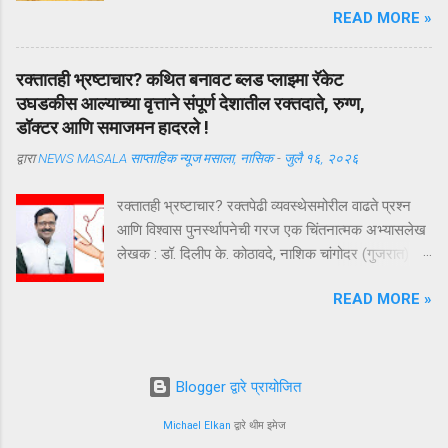
READ MORE »
रक्तातही भ्रष्टाचार? कथित बनावट ब्लड प्लाझ्मा रॅकेट
उघडकीस आल्याच्या वृत्ताने संपूर्ण देशातील रक्तदाते, रुग्ण,
डॉक्टर आणि समाजमन हादरले !
द्वारा
NEWS MASALA साप्ताहिक न्यूज मसाला, नासिक
-
जुलै १६, २०२६
रक्तातही भ्रष्टाचार? रक्तपेढी व्यवस्थेसमोरील वाढते प्रश्न
आणि विश्वास पुनर्स्थापनेची गरज एक चिंतनात्मक अभ्यासलेख
लेखक : डॉ. दिलीप के. कोठावदे, नाशिक चांगोदर (गुजरात) येथे
कथित बनावट ब्लड प्लाझ्मा रॅकेट उघडकीस आल्याच्या वृत्ताने
READ MORE »
संपूर्ण देशातील रक्तदाते, रुग्ण, डॉक्टर आणि समाजमन हादरले
आहे. या प्रकरणाचा तपास अद्याप सुरू असून सत्य न्यायालयीन
प्रक्रियेनंतरच स्पष्ट होईल. परंतु या घटनेने एक अत्यंत
महत्त्वाचा प्रश्न पुन्हा ऐरणीवर आणला आहे—भारतातील रक्त
Blogger द्वारे प्रायोजित
संक्रमण व्यवस्था किती सुरक्षित, पारदर्शक आणि उत्तरदायी
आहे? रक्तदान हा व्यवहार नसतो; तो विश्वासाचा करार
Michael Elkan
द्वारे थीम इमेज
असतो. एक रक्तदाता कोणत्याही अपेक्षेशिवाय आपल्या