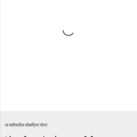
या ब्लॉगवरील लोकप्रिय पोस्ट