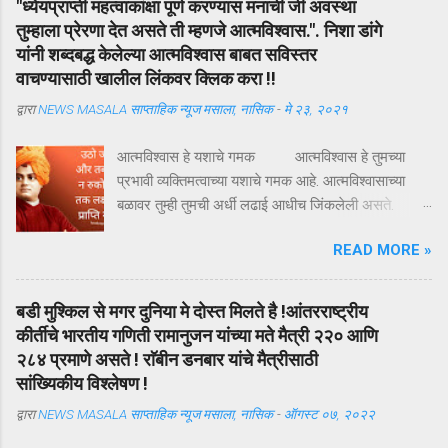
"ध्येयप्राप्ती महत्वाकांक्षा पूर्ण करण्यास मनाची जी अवस्था
तुम्हाला प्रेरणा देत असते ती म्हणजे आत्मविश्वास.". निशा डांगे
यांनी शब्दबद्ध केलेल्या आत्मविश्वास बाबत सविस्तर
वाचण्यासाठी खालील लिंकवर क्लिक करा !!
द्वारा
NEWS MASALA साप्ताहिक न्यूज मसाला, नासिक
-
मे २३, २०२१
आत्मविश्वास हे यशाचे गमक आत्मविश्वास हे तुमच्या
प्रभावी व्यक्तिमत्वाच्या यशाचे गमक आहे. आत्मविश्वासाच्या
बळावर तुम्ही तुमची अर्धी लढाई आधीच जिंकलेली असते.
आत्मविश्वास म्हणजे काय? तर सध्या सरळ असे म्हणता येईल,
READ MORE »
"आत्मविश्वास म्हणजेच स्वतःवर असलेला विश्वास." स्वतःवर
विश्वास असेल तर तुम्ही तुमचे मन वांच्छिल ध्येय मिळवू शकता.
आत्मविश्वासाला आता व्याख्येत बसवू या, "ध्येयप्राप्ती
बडी मुश्किल से मगर दुनिया मे दोस्त मिलते है !आंतरराष्ट्रीय
महत्वाकांक्षा पूर्ण करण्यास मनाची जी अवस्था तुम्हाला प्रेरणा
कीर्तीचे भारतीय गणिती रामानुजन यांच्या मते मैत्री २२० आणि
देत असते ती म्हणजे आत्मविश्वास." आत्मविश्वास
२८४ प्रमाणे असते ! राॅबीन डनबार यांचे मैत्रीसाठी
असणारी व्यक्ती जग जिंकू शकते. प्रबळ आत्मविश्वास अर्थात
सांख्यिकीय विश्लेषण !
स्वतःकडे पाहण्याची सकारात्मक दृष्टी होय. तुम्ही सकारात्मक
द्वारा
NEWS MASALA साप्ताहिक न्यूज मसाला, नासिक
-
ऑगस्ट ०७, २०२२
दृष्टीकोनातून स्वतःकडे पहाल तर तुम्हाला तुमच्यात अनेक
क्षमता दिसतील. स्वतःचे सामर्थ्य जाणून घेतले तरच आपण