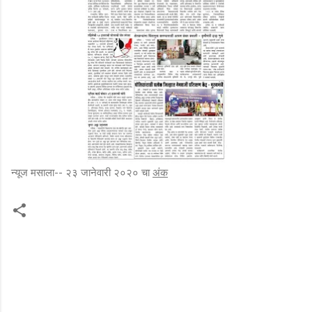
न्यूज मसाला-- २३ जानेवारी २०२० चा
अंक
टि
प्प
ण्या