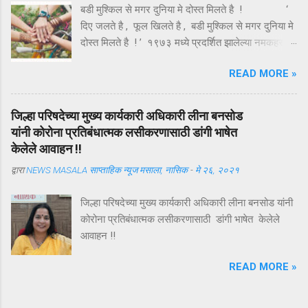
बडी मुश्किल से मगर दुनिया मे दोस्त मिलते है ! ‘
आपले वेगळे अस्तित्व निर्माण करू शकतो. "जीवनाच्या लढाईत
दिए जलते है , फूल खिलते है , बडी मुश्किल से मगर दुनिया मे
यशस्वी बनण्याचे ब्रह्मास्त्र म्हणजे आत्मविश्वास"
दोस्त मिलते है ! ’ १९७३ मध्ये प्रदर्शित झालेल्या नमकहराम
आत्मविश्वास ही ...
चित्रपटातील गीतकार आनंद बक्षी यांचे हे गीत , अगदी समर्पक
READ MORE »
आणि अर्थपूर्ण आहे . ऑगस्ट महिन्यातील पहिला रविवार ( यंदा
दि . ७ ऑगस्ट ) म्हणजे तरुणाईचा आवडता ‘ फ्रेंडशिप डे ’
अर्थात मैत्री दिन . या दिवशी विविध रंगांचे धागे एकमेकांच्या
जिल्हा परिषदेच्या मुख्य कार्यकारी अधिकारी लीना बनसोड
हातावर बांधून मैत्रीचे संदेश एकमेकांना पाठविले जातात . या
यांनी कोरोना प्रतिबंधात्मक लसीकरणासाठी डांगी भाषेत
संदेशांमधून मैत्रीच्या वेगवेगळ्या व्याख्या वाचावयास मिळतात .
केलेले आवाहन !!
त्यापैकी संकटात जो पाठीशी उभा राहतो , तोच खरा मित्र
द्वारा
NEWS MASALA साप्ताहिक न्यूज मसाला, नासिक
-
मे २६, २०२१
असतो , अशी मित्राची व्याख्या बहूतेकांनी केलेली पहावयास
मिळते . तथापि , ‘ संकटकाळी मदतीस येतो तो खरा मित्र
जिल्हा परिषदेच्या मुख्य कार्यकारी अधिकारी लीना बनसोड यांनी
नसून ज्याला आपल्या मित्राच्या उन्नतीतून खरा आनंद मिळतो
कोरोना प्रतिबंधात्मक लसीकरणासाठी डांगी भाषेत केलेले
, तोच खरा मित्र असतो ’ अशी मैत्रीची अचूक व्याख्या हिंदी
आवाहन !!
कवी कमलेश्वर यांनी केली आहे ...
READ MORE »