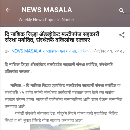
मुख्य सामग्रीवर वगळा
NEWS MASALA
Weekly News Paper In Nashik
दि नाशिक जिल्हा ॲडव्होकेट मल्टीपर्पज सहकारी
संस्था मर्यादित, संस्थेतर्फे वकिलांचा सत्कार
द्वारा
NEWS MASALA साप्ताहिक न्यूज मसाला, नासिक
-
ऑक्टोबर ०१, २०२३
दि नाशिक जिल्हा ॲडव्होकेट मल्टीपर्पज सहकारी संस्था मर्यादित, संस्थेतर्फे
वकिलांचा सत्कार :
नासिक::- दि नाशिक जिल्हा एडवोकेट मल्टीपर्पज सहकारी संस्था मर्यादित
या
संस्थेतर्फे ४५ वर्षात ज्यांनी संस्थेच्या कार्यकारी मंडळात काम केले त्या सर्वांचा
सत्कार संपन्न झाला. सत्कार्थी वकीलांना सन्मानाचिन्ह आणि शाल देऊन सन्मानित
करण्यात आले.
यावेळी संस्थेचे संचालक ऍड. पांडुरंग तिदमे यांच्या हस्ते एडवोकेट मिलिंद
चिंधडे व सौ. मुक्ता चिंधडे यांचा सत्कार करण्यात आला.