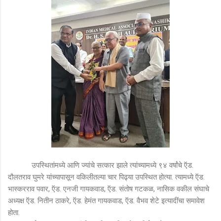
उपस्थितांमध्ये आणि ज्यांचे सत्कार झाले त्यांच्यामध्ये ९४ वर्षांचे ऍड.
दौलतराव घुमरे यांच्यापासून वकिलीतल्या चार पिढ्या उपस्थित होत्या. त्यामध्ये ऍड.
भास्करराव पवार, ऍड. एनजी गायकवाड, ऍड. संतोष गटकळ, नासिक वकील संघाचे
अध्यक्ष ऍड. नितीन ठाकरे, ऍड. हेमंत गायकवाड, ऍड. वैभव शेटे इत्यादींचा समावेश
होता.