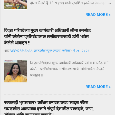
दोस्त मिलते है ! ’ १९७३ मध्ये प्रदर्शित झालेल्या नमकहराम
चित्रपटातील गीतकार आनंद बक्षी यांचे हे गीत , अगदी समर्पक
READ MORE »
आणि अर्थपूर्ण आहे . ऑगस्ट महिन्यातील पहिला रविवार ( यंदा
दि . ७ ऑगस्ट ) म्हणजे तरुणाईचा आवडता ‘ फ्रेंडशिप डे ’
अर्थात मैत्री दिन . या दिवशी विविध रंगांचे धागे एकमेकांच्या
जिल्हा परिषदेच्या मुख्य कार्यकारी अधिकारी लीना बनसोड
हातावर बांधून मैत्रीचे संदेश एकमेकांना पाठविले जातात . या
यांनी कोरोना प्रतिबंधात्मक लसीकरणासाठी डांगी भाषेत
संदेशांमधून मैत्रीच्या वेगवेगळ्या व्याख्या वाचावयास मिळतात .
केलेले आवाहन !!
त्यापैकी संकटात जो पाठीशी उभा राहतो , तोच खरा मित्र
द्वारा
NEWS MASALA साप्ताहिक न्यूज मसाला, नासिक
-
मे २६, २०२१
असतो , अशी मित्राची व्याख्या बहूतेकांनी केलेली पहावयास
मिळते . तथापि , ‘ संकटकाळी मदतीस येतो तो खरा मित्र
जिल्हा परिषदेच्या मुख्य कार्यकारी अधिकारी लीना बनसोड यांनी
नसून ज्याला आपल्या मित्राच्या उन्नतीतून खरा आनंद मिळतो
कोरोना प्रतिबंधात्मक लसीकरणासाठी डांगी भाषेत केलेले
, तोच खरा मित्र असतो ’ अशी मैत्रीची अचूक व्याख्या हिंदी
आवाहन !!
कवी कमलेश्वर यांनी केली आहे ...
READ MORE »
रक्तातही भ्रष्टाचार? कथित बनावट ब्लड प्लाझ्मा रॅकेट
उघडकीस आल्याच्या वृत्ताने संपूर्ण देशातील रक्तदाते, रुग्ण,
डॉक्टर आणि समाजमन हादरले !