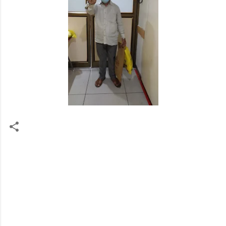
टि
प्प
ण्या