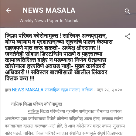
मुख्य सामग्रीवर वगळा
NEWS MASALA
Weekly News Paper In Nashik
जिल्हा परिषद कोरोनामुक्त ! सात्त्विक अन्नप्राशन,
योग्य व्यायाम व प्रशासनाच्या सूचनांचे पालन केल्यास
सहजपणे मात करू शकतो- अध्यक्ष क्षीरसागर !!
जनतेनेही सोशल डिस्टन्सिंग पाळणे व महत्त्वाच्या
कामाव्यतिरिक्त बाहेर न पडण्याचा निर्णय घेतल्यास
कोरोनाला हररविणे अवघड नाही- मुख्य कार्यकारी
अधिकारी !! सविस्तर बातमीसाठी खालील लिंकवर
क्लिक करा !!!
द्वारा
NEWS MASALA साप्ताहिक न्यूज मसाला, नासिक
-
जून २८, २०२०
नासिक जिल्हा परिषद
कोरोनामुक्त
नासिक
जिल्हा परिषदेच्या ग्रामीण पाणीपुरवठा विभागात कार्यरत
असलेल्या एका कर्मचाऱ्याचा रिपोर्ट कोरोना पाॅझिटीव्ह आला होता, तत्काळ त्यांना
दवाखान्यात दाखल करण्यात आले होते, ते आज कोरोनावर मात्र करून सुखरूप
बाहेर पडले. नासिक जिल्हा परिषदेच्या एका संशयित रूग्णामुळे संपूर्ण जिल्हाभरात