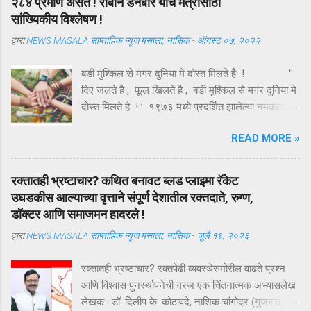
२८४ प्रमाणे असते ! राॅबीन डनबार यांचे मैत्रीसाठी
सांख्यिकीय विश्लेषण !
द्वारा
NEWS MASALA साप्ताहिक न्यूज मसाला, नासिक
-
ऑगस्ट ०७, २०२२
बडी मुश्किल से मगर दुनिया मे दोस्त मिलते है ! ‘
दिए जलते है , फूल खिलते है , बडी मुश्किल से मगर दुनिया मे
दोस्त मिलते है ! ’ १९७३ मध्ये प्रदर्शित झालेल्या नमकहराम
चित्रपटातील गीतकार आनंद बक्षी यांचे हे गीत , अगदी समर्पक
READ MORE »
आणि अर्थपूर्ण आहे . ऑगस्ट महिन्यातील पहिला रविवार ( यंदा
दि . ७ ऑगस्ट ) म्हणजे तरुणाईचा आवडता ‘ फ्रेंडशिप डे ’
अर्थात मैत्री दिन . या दिवशी विविध रंगांचे धागे एकमेकांच्या
रक्तातही भ्रष्टाचार? कथित बनावट ब्लड प्लाझ्मा रॅकेट
हातावर बांधून मैत्रीचे संदेश एकमेकांना पाठविले जातात . या
उघडकीस आल्याच्या वृत्ताने संपूर्ण देशातील रक्तदाते, रुग्ण,
संदेशांमधून मैत्रीच्या वेगवेगळ्या व्याख्या वाचावयास मिळतात .
डॉक्टर आणि समाजमन हादरले !
त्यापैकी संकटात जो पाठीशी उभा राहतो , तोच खरा मित्र
द्वारा
NEWS MASALA साप्ताहिक न्यूज मसाला, नासिक
-
जुलै १६, २०२६
असतो , अशी मित्राची व्याख्या बहूतेकांनी केलेली पहावयास
मिळते . तथापि , ‘ संकटकाळी मदतीस येतो तो खरा मित्र
रक्तातही भ्रष्टाचार? रक्तपेढी व्यवस्थेसमोरील वाढते प्रश्न
नसून ज्याला आपल्या मित्राच्या उन्नतीतून खरा आनंद मिळतो
आणि विश्वास पुनर्स्थापनेची गरज एक चिंतनात्मक अभ्यासलेख
, तोच खरा मित्र असतो ’ अशी मैत्रीची अचूक व्याख्या हिंदी
लेखक : डॉ. दिलीप के. कोठावदे, नाशिक चांगोदर (गुजरात) येथे
कवी कमलेश्वर यांनी केली आहे ...