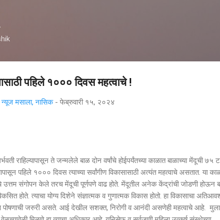
मुख्य सामग्रीवर वगळा
A
hik
ासासाठी पहिले १००० दिवस महत्वाचे !
्यूज मसाला, नासिक
-
फेब्रुवारी १५, २०२४
राहिल्यापासून ते जन्मलेले बाळ दोन वर्षांचे‌ होईपर्यंतच्या काळात बाळाच्या‌ मेंदूची ७५ ट
ल्यापासून पहिले १००० दिवस त्याच्या‌ सर्वांगीण विकासासाठी अत्यंत महत्वाचे असतात. या का
े उत्तम संगोपन केले तरच मेंदूची पूर्णपणे वाढ होते. मेंदूतील अनेक केंद्रांची जोडणी होऊन 
त होते. त्याचा योग्य दिशेने संज्ञात्मक‌ व गुणात्मक विकास होतो. हा विकासाचा अतिआव
आणि पोषणाची जरुरी असते. आई देखील सशक्त, निरोगी व आनंदी असणेही महत्वाचे आहे. मुला
 वेळच्यावेळी मिळणे हा त्याचा अधिकार आहे. युनिसेफ व सर्वजणी महिला उत्कर्ष संस्थेच्या