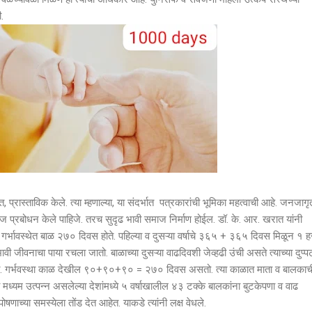
ी.
, प्रास्ताविक केले. त्या म्हणाल्या, या संदर्भात पत्रकारांची भूमिका महत्वाची आहे. जनजाग
समाज प्रबोधन केले पाहिजे. तरच सुदृढ भावी समाज निर्माण होईल. डॉ. के. आर. खरात यांनी
 गर्भावस्थेत बाळ २७० दिवस होते. पहिल्या व दुसऱ्या वर्षाचे ३६५ + ३६५ दिवस मिळून १ 
ी जीवनाचा पाया रचला जातो. बाळाच्या दुसऱ्या वाढदिवशी जेव्हढी उंची असते त्याच्या दुप्प
ाते. गर्भवस्था काळ देखील ९०+९०+९० = २७० दिवस असतो. त्या काळात माता व बालकाची
 मध्यम उत्पन्न असलेल्या देशांमध्ये ५ वर्षाखालील ४३ टक्के बालकांना बुटकेपणा व वाढ
षणाच्या समस्येला तोंड देत आहेत. याकडे त्यांनी लक्ष वेधले.