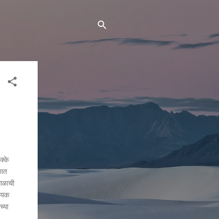
क्के
ळात
बाळाची
श्यक
च्या