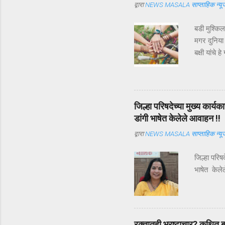
द्वारा
NEWS MASALA साप्ताहिक न्यूज
बडी मुश्कि
मगर दुनिया
बक्षी यांचे
ऑगस्ट ) म्ह
एकमेकांच्या 
व्याख्या व
मित्राची व्
जिल्हा परिषदेच्या मुख्य कार
ज्याला आपल
डांगी भाषेत केलेले आवाहन !!
व्याख्या हिं
द्वारा
NEWS MASALA साप्ताहिक न्यूज
जिल्हा परिष
भाषेत केले
रक्तातही भ्रष्टाचार? कथित बन