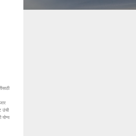
ृतीसाठी
हजार
ट उंची
 योग्य