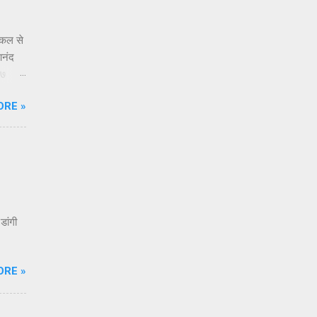
किल से
आनंद
 ७
े
ORE »
्या
्र नसून
ूक
डांगी
ORE »