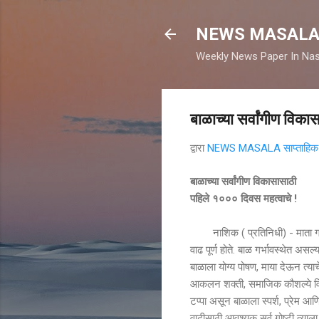
NEWS MASAL
Weekly News Paper In Nas
बाळाच्या सर्वांगीण विक
द्वारा
NEWS MASALA साप्ताहिक न
बाळाच्या सर्वांगीण विकासासाठी
पहिले १००० दिवस महत्वाचे !
नाशिक ( प्रतिनिधी) - माता गर्भवती 
वाढ पूर्ण होते. बाळ गर्भावस्थेत अस
बाळाला योग्य पोषण, माया देऊन त्याच
आकलन शक्ती, समाजिक कौशल्ये विकसि
टप्पा असून बाळाला स्पर्श, प्रेम 
वाढीसाठी आवश्यक सर्व गोष्टी त्याला