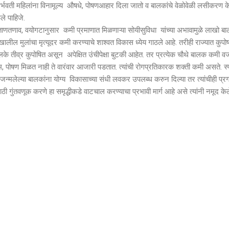
फे गर्भवती महिलांना विनामूल्य औषधे, पोषणआहार दिला जातो व बालकांचे वेळोवेळी लसीकरण क
ले पाहिजे.
तणाव, वयोगटानुसार ‌ कमी‌ प्रमाणात मिळणाऱ्या सोयीसुविधा यांच्या अभावामुळे लाखो बा
ंखालील मुलांचा मृत्यूदर कमी करण्याचे शाश्वत विकास ध्येय गाठले आहे. तरीही राज्यात कुपो
के तीव्र कुपोषित असून अपेक्षित उंचीपेक्षा‌ बुटकी आहेत. तर प्रत्येक चौथे बालक कमी व
्रेम, पोषण मिळत नाही ते वारंवार आजारी पडतात. त्यांची रोगप्रतिकारक शक्ती कमी असते. स्पर्
त जन्मलेल्या बालकांना योग्य विकासाच्या संधी लवकर उपलब्ध करुन दिल्या तर त्यांचीही प्र
ासाठी गुंतवणूक ‌करणे‌ हा समृद्धीकडे वाटचाल करण्याचा प्रभावी मार्ग आहे असे त्यांनी नमूद केल