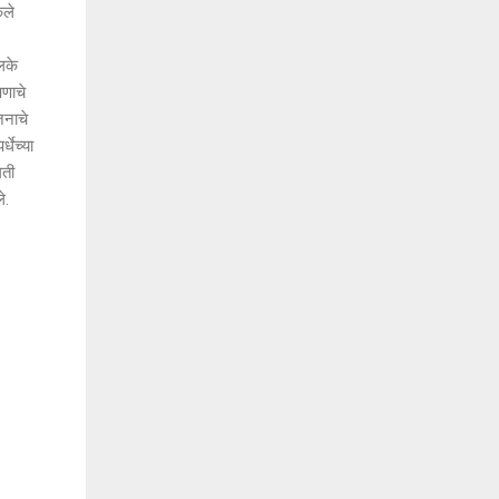
ेले
लके
षणाचे
जनाचे
धेच्या
गती
े.