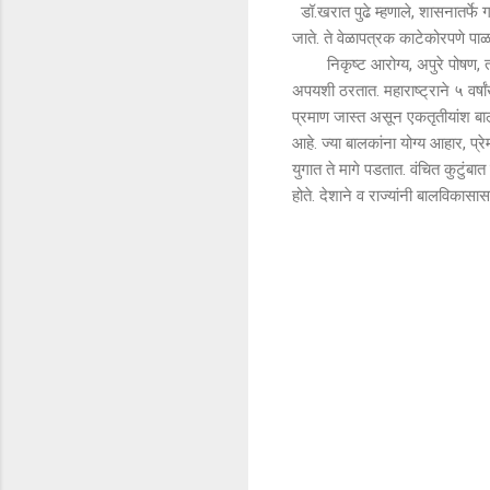
‌‌ डॉ.खरात पुढे म्हणाले, शासनातर्
जाते. ते वेळापत्रक काटेकोरपणे पाळ
निकृष्ट आरोग्य, अपुरे पोषण, ताण
अपयशी ठरतात. महाराष्ट्राने ५ वर्षा
प्रमाण जास्त असून एकतृतीयांश बाल
आहे. ‌ज्या बालकांना योग्य आहार,‌ प
युगात ते मागे पडतात. वंचित कुटुंबा
होते.‌ देशाने‌‌ व राज्यांनी बालविकास
टि
प्प
ण्या