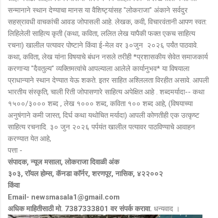
सन्मानाने स्थान देण्याचा मानस या वैशिष्ट्यांसह "लोकराजा" अंकाने सर्वदुर
सहस्रावधी वाचकांची आवड जोपासली आहे. लेखक, कवी, विचारवंतानी आपण स्वत:
लिहिलेली साहित्य कृती (कथा, कविता, ललित लेख यापैकी फक्त एकच साहित्य
रचना) खालील पत्यावर पोष्टाने किंवा ई-मेल वर ३०जुन २०२६ पर्यंत पाठवावे.
कथा, कविता, लेख यांना विषयाचे बंधन नसले तरीही *प्रशासकीय सेवेत समाजकार्य
करणाऱ्या "दैवतुल्य" व्यक्तिमत्वांचे आपल्याला आलेले कार्यानुभव* या विषयाला
प्राधान्याने स्थान देण्यात येऊ शकते. इतर साहित अश्लिलता विरहीत असावे. आपली
भारतीय संस्कृति, चाली रिती जोपासणारे साहित्य अपेक्षित आहे . शब्दमर्यादा-- कथा
१५००/३००० शब्द , लेख १००० शब्द, कविता १०० शब्द आहे, (विषयाच्या
अनुषंगाने कमी जास्त, दिर्घ कथा यथोचित मर्यादा) आपली कोणतीही एक उत्कृष्ट
साहित्य रचनादि. ३० जुन २०२६ पर्पयंत खालील पत्यावर पाठविण्याचे आवाहन
करण्यात येत आहे,
पत्ता -
संपादक, न्यूज मसाला, लोकराजा दिवाळी अंक
३०३, राॅयल होम्स, कॅनडा काॅर्नर, शरणपूर, नासिक, ४२२००२
किंवा
Email- newsmasala1@gmail.com
अधिक माहितीसाठी मो. 7387333801 वर संपर्क करावा.
धन्यवाद ।