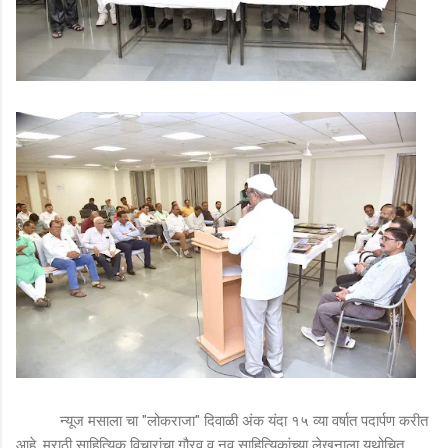
न्यूज मसाला चा "लोकराजा" दिवाळी अंक यंदा १५ व्या वर्षात पदार्पण करीत
आहे. मराठी साहित्यिक विचारांचा गौरव व नव साहित्यिकांच्या लेखनाला यथोचित