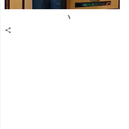
टि
प्प
ण्या