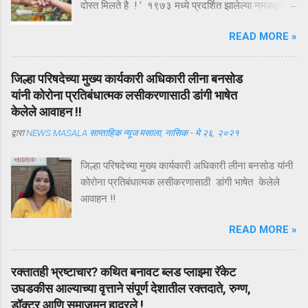
दोस्त मिलते है ! ’ १९७३ मध्ये प्रदर्शित झालेल्या नमकहराम
चित्रपटातील गीतकार आनंद बक्षी यांचे हे गीत , अगदी समर्पक
READ MORE »
आणि अर्थपूर्ण आहे . ऑगस्ट महिन्यातील पहिला रविवार ( यंदा
दि . ७ ऑगस्ट ) म्हणजे तरुणाईचा आवडता ‘ फ्रेंडशिप डे ’
अर्थात मैत्री दिन . या दिवशी विविध रंगांचे धागे एकमेकांच्या
जिल्हा परिषदेच्या मुख्य कार्यकारी अधिकारी लीना बनसोड
हातावर बांधून मैत्रीचे संदेश एकमेकांना पाठविले जातात . या
यांनी कोरोना प्रतिबंधात्मक लसीकरणासाठी डांगी भाषेत
संदेशांमधून मैत्रीच्या वेगवेगळ्या व्याख्या वाचावयास मिळतात .
केलेले आवाहन !!
त्यापैकी संकटात जो पाठीशी उभा राहतो , तोच खरा मित्र
द्वारा
NEWS MASALA साप्ताहिक न्यूज मसाला, नासिक
-
मे २६, २०२१
असतो , अशी मित्राची व्याख्या बहूतेकांनी केलेली पहावयास
मिळते . तथापि , ‘ संकटकाळी मदतीस येतो तो खरा मित्र
जिल्हा परिषदेच्या मुख्य कार्यकारी अधिकारी लीना बनसोड यांनी
नसून ज्याला आपल्या मित्राच्या उन्नतीतून खरा आनंद मिळतो
कोरोना प्रतिबंधात्मक लसीकरणासाठी डांगी भाषेत केलेले
, तोच खरा मित्र असतो ’ अशी मैत्रीची अचूक व्याख्या हिंदी
आवाहन !!
कवी कमलेश्वर यांनी केली आहे ...
READ MORE »
रक्तातही भ्रष्टाचार? कथित बनावट ब्लड प्लाझ्मा रॅकेट
उघडकीस आल्याच्या वृत्ताने संपूर्ण देशातील रक्तदाते, रुग्ण,
डॉक्टर आणि समाजमन हादरले !