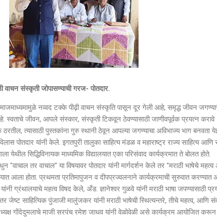
ाठी वाचन संस्कृती जोपासण्याची गरज- पोतदार.
यमामुळे नव्वद टक्के पीढ़ी वाचन संस्कृति पासून दूर गेली आहे, समृद्ध जीवन जगण्या
े. स्वताचे जीवन, आपले संस्कार, संस्कृती टिकवून ठेवण्यासाठी जाणीवपूर्वक प्रयत्न करावे
शक ठरतील, त्यासाठी पुस्तकांना गुरु स्थानी ठेवून आपल्या जगण्याचा अविभाज्य भाग बनवता य
लास पोतदार यांनी केले. इगतपुरी तालुका साहित्य मंडळ व महाराष्ट्र राज्य साहित्य आणि स
े दुमाला येथील सिद्धिविनायक माध्यमिक विद्यालयात एका परिसंवाद कार्यक्रमात ते बोलत होते.
 "वाचाल तर वाचाल" या विषयावर पोतदार यांनी मार्गदर्शन केले तर "मराठी भाषेचे महत्व
यात आला होता. प्रथमता प्रतिमापुजन व दीपप्रज्वलनाने कार्यक्रमाची सुरुवात करण्यात 
ांनी ग्रंथालयाचे महत्व विषद केले, अँड. ज्ञानेश्वर गुळवे यांनी मराठी भाषा जपण्यासाठी प्र
 जेष्ट साहित्यिक पुंजाजी मालुंजकर यांनी मराठी भाषेची स्थित्यन्तरे, तीचे महत्व, आणि सं
े अध्यक्ष गोंदेदुमलाचे माजी सरपंच रमेश जाधव यांनी वेळोवेळी असे कार्यक्रम आयोजित करून