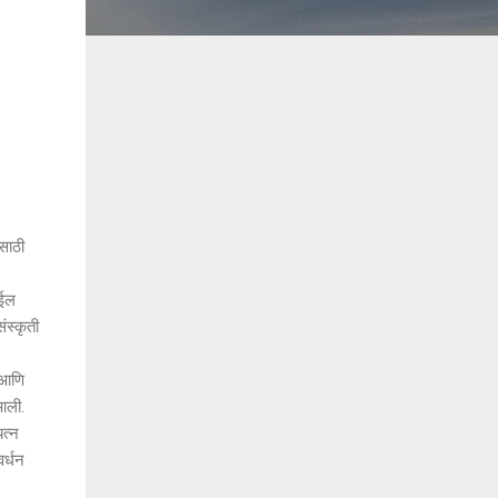
साठी
ेईल
ंस्कृती
 आणि
आली.
यत्न
वर्धन