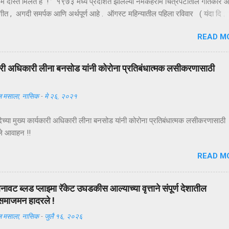
 मे दोस्त मिलते है ! ’ १९७३ मध्ये प्रदर्शित झालेल्या नमकहराम चित्रपटातील गीतकार 
 हे गीत , अगदी समर्पक आणि अर्थपूर्ण आहे . ऑगस्ट महिन्यातील पहिला रविवार ( यंदा दि .
णजे तरुणाईचा आवडता ‘ फ्रेंडशिप डे ’ अर्थात मैत्री दिन . या दिवशी विविध रंगांचे धाग
READ M
हातावर बांधून मैत्रीचे संदेश एकमेकांना पाठविले जातात . या संदेशांमधून मैत्रीच्या वेगवेगळ
ाचावयास मिळतात . त्यापैकी संकटात जो पाठीशी उभा राहतो , तोच खरा मित्र असतो , अशी
याख्या बहूतेकांनी केलेली पहावयास मिळते . तथापि , ‘ संकटकाळी मदतीस येतो तो खरा मित
्यकारी अधिकारी लीना बनसोड यांनी कोरोना प्रतिबंधात्मक लसीकरणासाठी
्या मित्राच्या उन्नतीतून खरा आनंद मिळतो , तोच खरा मित्र असतो ’ अशी मैत्रीची अच
दी कवी कमलेश्वर यांनी केली आहे ...
 मसाला, नासिक
-
मे २६, २०२१
देच्या मुख्य कार्यकारी अधिकारी लीना बनसोड यांनी कोरोना प्रतिबंधात्मक लसीकरणासाठी 
ले आवाहन !!
READ M
ावट ब्लड प्लाझ्मा रॅकेट उघडकीस आल्याच्या वृत्ताने संपूर्ण देशातील
 समाजमन हादरले !
 मसाला, नासिक
-
जुलै १६, २०२६