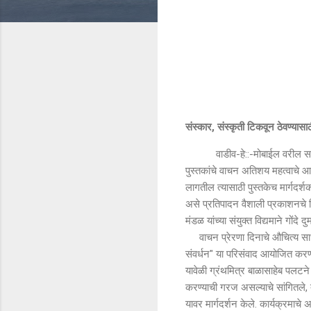
संस्कार, संस्कृती टिकवून ठेवण्यास
वाडीव-हे::-मोबाईल वरील समाजमाध्
पुस्तकांचे वाचन अतिशय महत्वाचे आह
लागतील त्यासाठी पुस्तकेच मार्गदर्
असे प्रतिपादन वैशाली प्रकाशनचे वि
मंडळ यांच्या संयुक्त विद्यमाने गोंद
वाचन प्रेरणा दिनाचे औचित्य साधुन
संवर्धन" या परिसंवाद आयोजित करण्
यावेळी ग्रंथमित्र बाळासाहेब पलटने य
करण्याची गरज असल्याचे सांगितले, तर
यावर मार्गदर्शन केले. कार्यक्रमाच