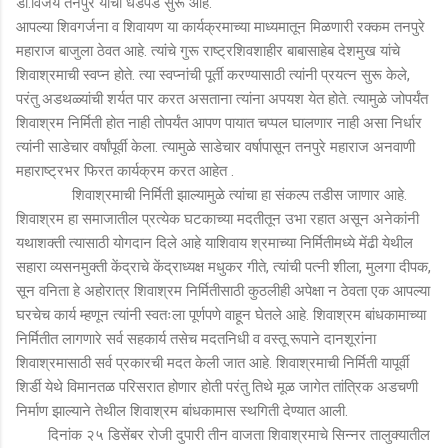
डॉ.विजय तनपुरे यांची धडपड सुरू आहे.
आपल्या शिवगर्जना व शिवायण या कार्यक्रमाच्या माध्यमातून मिळणारी रक्कम तनपुरे
महाराज बाजुला ठेवत आहे. त्यांचे गुरू राष्ट्रशिवशाहीर बाबासाहेब देशमुख यांचे
शिवाश्रमाची स्वप्न होते. त्या स्वप्नांची पूर्ती करण्यासाठी त्यांनी प्रयत्न सुरू केले,
परंतु अडथळ्यांची शर्यत पार करत असताना त्यांना अपयश येत होते. त्यामुळे जोपर्यंत
शिवाश्रम निर्मिती होत नाही तोपर्यंत आपण पायात चप्पल घालणार नाही असा निर्धार
त्यांनी साडेचार वर्षांपूर्वी केला. त्यामुळे साडेचार वर्षापासून तनपुरे महाराज अनवाणी
महाराष्ट्रभर फिरत कार्यक्रम करत आहेत .
शिवाश्रमाची निर्मिती झाल्यामुळे त्यांचा हा संकल्प तडीस जाणार आहे.
शिवाश्रम हा समाजातील प्रत्येक घटकाच्या मदतीतून उभा रहात असून अनेकांनी
यथाशक्ती त्यासाठी योगदान दिले आहे याशिवाय श्रमाच्या निर्मितीमध्ये मेंढी येथील
सहारा व्यसनमुक्ती केंद्राचे केंद्राध्यक्ष मधुकर गीते, त्यांची पत्नी शीला, मुलगा दीपक,
सून वनिता हे अहोरात्र शिवाश्रम निर्मितीसाठी कुठलीही अपेक्षा न ठेवता एक आपल्या
घरचेच कार्य म्हणून त्यांनी स्वतःला पूर्णपणे वाहून घेतले आहे. शिवाश्रम बांधकामाच्या
निर्मितीत लागणारे सर्व सहकार्य तसेच मदतनिधी व वस्तू रूपाने दानशूरांना
शिवाश्रमासाठी सर्व प्रकारची मदत केली जात आहे. शिवाश्रमाची निर्मिती यापूर्वी
शिर्डी येथे विमानतळ परिसरात होणार होती परंतु तिथे मूळ जागेत तांत्रिक अडचणी
निर्माण झाल्याने तेथील शिवाश्रम बांधकामास स्थगिती देण्यात आली.
दिनांक २५ डिसेंबर रोजी दुपारी तीन वाजता शिवाश्रमाचे सिन्नर तालुक्यातील