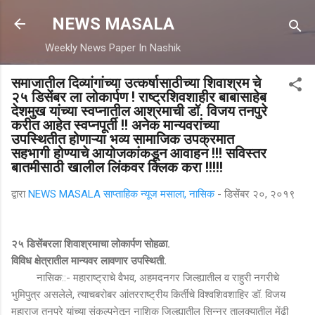
मुख्य सामग्रीवर वगळा
NEWS MASALA
Weekly News Paper In Nashik
समाजातील दिव्यांगांच्या उत्कर्षासाठीच्या शिवाश्रम चे
२५ डिसेंबर ला लोकार्पण ! राष्ट्रशिवशाहीर बाबासाहेब
देशमुख यांच्या स्वप्नातील आश्रमाची डॉ. विजय तनपुरे
करीत आहेत स्वप्नपूर्ती !! अनेक मान्यवरांच्या
उपस्थितीत होणाऱ्या भव्य सामाजिक उपक्रमात
सहभागी होण्याचे आयोजकांकडून आवाहन !!! सविस्तर
बातमीसाठी खालील लिंकवर क्लिक करा !!!!!
द्वारा
NEWS MASALA साप्ताहिक न्यूज मसाला, नासिक
-
डिसेंबर २०, २०१९
२५ डिसेंबरला शिवाश्रमाचा लोकार्पण सोहळा.
विविध क्षेत्रातील मान्यवर लावणार उपस्थिती.
नासिक::- महाराष्ट्राचे वैभव, अहमदनगर जिल्ह्यातील व राहुरी नगरीचे
भुमिपुत्र असलेले, त्याचबरोबर आंतरराष्ट्रीय किर्तीचे विश्वशिवशाहिर डॉ. विजय
महाराज तनपुरे यांच्या संकल्पनेतून नाशिक जिल्ह्यातील सिन्नर तालुक्यातील मेंढी