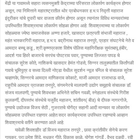
मेंढी या गावामध्ये सहारा व्यसनमुक्ती केंद्राच्या परिसरात लोकार्पण कार्यक्रम होणार
असून, त्या निमित्ताने महाराष्ट्रातील थोर प्रबोधनकार ह.भ.प निवृत्ती महाराज
इंदुरीकर यांचे दुपारी चार वाजता कीर्तन होणार असून त्यानंतर विविध मान्यवरांच्या
उपस्थितीत शिवाश्रमाचा लोकार्पण सोहळा होणार आहे. शिवाश्रमाच्या या लोकार्पण
सोहळ्यास ज्येष्ठ समाजसेवक अण्णा हजारे, खासदार छत्रपती संभाजी महाराज ,
महंत भास्करगिरी महाराज, ह.भ.प. बद्रीनाथ महाराज तनपुरे, प्रहार संघटनेचे नेते व
आमदार बच्चू कडू , श्री.कृष्णप्रकाश विशेष पोलिस महानिरीक्षक सुमंतबापू हंबीर,
आदर्श गाव हिवरे बाजारचे सरपंच पोपटराव पवार, पुण्याच्या लिज्जत पापड चे
संचालक सुरेश कोते, नाशिकचे खासदार हेमंत गोडसे, सिन्नर तालुक्यातील किर्तांगळी
गावचे भूमिपुत्र व सध्या दिल्ली नोएडा येथील सुदर्शन न्यूज चॅनेल चे संचालक सुरेश
चव्हाणके, सिन्नरचे आमदार माणिकराव कोकाटे, माजी आमदार राजाभाऊ वाजे,
राहुरीचे आमदार प्राजक्त तनपुरे, संगमनेरचे मालपाणी उद्योग समूहाचे संचालक डॉ.
संजय मालपाणी, पुण्याचे शिवभक्त अभिनेते सचिन गवळी, स्नेहालय संस्थेचे गिरीश
कुलकर्णी, दीपस्तंभ संस्थेचे यजुर्वेद महाजन, शांतीवन( बीड) चे दीपक नागरगोजे,
पुण्याचे उद्योजक विजय सेठी , गुजरातचे योगेंद्र सहानी आदी मान्यवर या लोकार्पण
सोहळ्यास उपस्थित राहणार आहेत.सदर कार्यक्रमास उपस्थित राहण्याचे आव्‍हान
शिवाश्रमाचे वतीने करण्यात आले आहे.
यावेळी शिवशाहीर डॉ विजय महाराज तनपुरे , छावा क्रांतीवीर सेनेचे करण
गायकर, प्रा.उमेश शिंदे, मधुकर गीते, विकास काळे, योगेश गांगुर्डे , वैभव दळवी , रवी