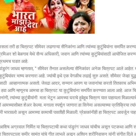
असला तरी हा चित्रपट सीमेवर लढणाऱ्या सैनिकांना आणि त्यांच्या कुटुंबियांना समर्पित करण्य
्रिमिअर शो बेळगाव येथे सैन्य अधिकारी, जवान आणि त्यांच्या कुटुंबियांसाठी आयोजित करण्
े प्रथमच घडत आहे.
ुरंग जाधव म्हणतात, '' सीमेवर तैनात असलेल्या सैनिकांवर अनेक चित्रपट आले आहेत. म
टुंबियांवर भाष्य करणारा आहे. ज्यांची इथे एक वेगळीच लढाई सुरु असते. सीमेवर जेव्हा युद्ध
ुंबियांसाठी आव्हानात्मक असतो. जेवढा आदर, सन्मान आपण या जवानांचा करतो तितकाच अभि
ा हवा आणि म्हणूनच आमचा हा चित्रपट या कुटुंबियांना समर्पित करण्यात आला आहे. आज च
ांनी, त्यांच्या कुटुंबीयांनी मला भेटून आमच्या घराचे हुबेहूब चित्रण यात पाहायला मिळाल्याच
ांनी आमच्यासोबत शेअर केल्या. मनाला स्पर्शून जाणारा हा सिनेमा असल्याच्या प्रतिक्रिया त्यां
ून मी भारावलो असून आमच्या कामाची पावतीही मिळाली. प्रेक्षकांनीही हा चित्रपट आवर्जून पाहा
शिष अग्रवाल निर्मित या चित्रपटाची कथा पांडुरंग जाधव यांचीच असून पटकथा आणि स
या चित्रपटाला समीर सामंत यांचे गीत लाभले असून अश्विन श्रीनिवासन यांनी संगीत दिले 