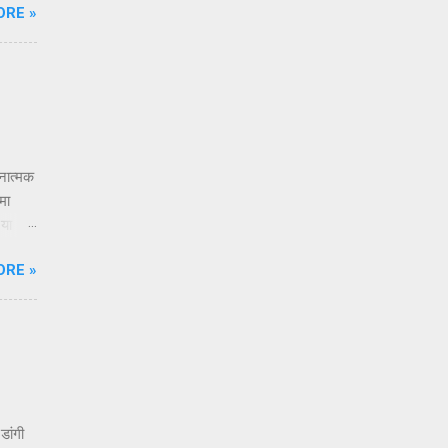
ORE »
्या
्र नसून
ूक
तनात्मक
मा
 या
एक
ORE »
्तदाता
रतो. तो
ितरीत्या
स
डांगी