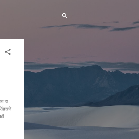
ाच हा
सिंहराजे
ाही