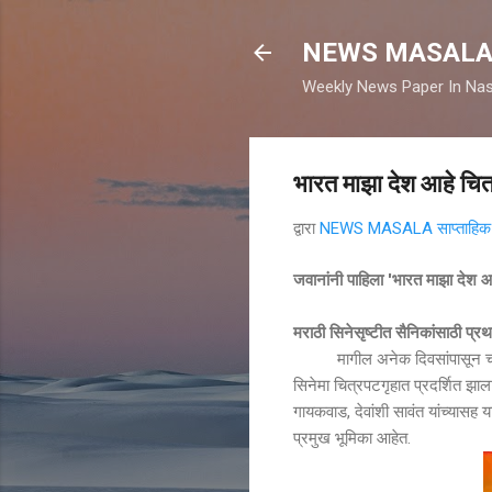
NEWS MASAL
Weekly News Paper In Nas
भारत माझा देश आहे चित
द्वारा
NEWS MASALA साप्ताहिक न
जवानांनी पाहिला 'भारत माझा देश आ
मराठी सिनेसृष्टीत सैनिकांसाठी प्
मागील अनेक दिवसांपासून चर्चेत अ
सिनेमा चित्रपटगृहात प्रदर्शित झाला
गायकवाड, देवांशी सावंत यांच्यासह य
प्रमुख भूमिका आहेत.