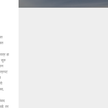
ात
यात
ात्र हा
 सुरु
मान
ित्रपट
े
नी
वा,
ंवाद
आहे. तर