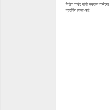
निलेश गावंड यांनी संकलन केलेल्या 
प्रदर्शित झाला आहे.
टि
प्प
ण्या