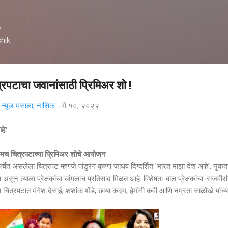
मुख्य सामग्रीवर वगळा
A
hik
्रपटाचा जवानांसाठी प्रिमिअर शो !
्यूज मसाला, नासिक
-
मे १०, २०२२
हे'
रथमच चित्रपटाच्या प्रिमिअर शोचे आयोजन
सलेला चित्रपट म्हणजे पांडुरंग कृष्णा जाधव दिग्दर्शित 'भारत माझा देश आहे'. नुकत
 असून त्याला प्रेक्षकांचा चांगलाच प्रतिसाद मिळत आहे. विशेषतः बाल प्रेक्षकांचा. राजवीर
ा चित्रपटात मंगेश देसाई, शशांक शेंडे, छाया कदम, हेमांगी कवी आणि नम्रता साळोखे यांच्य