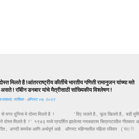
दोस्त मिलते है !आंतरराष्ट्रीय कीर्तीचे भारतीय गणिती रामानुजन यांच्या मते
सते ! राॅबीन डनबार यांचे मैत्रीसाठी सांख्यिकीय विश्लेषण !
 मसाला, नासिक
-
ऑगस्ट ०७, २०२२
ल से मगर दुनिया मे दोस्त मिलते है ! ‘ दिए जलते है , फूल खिलते है , बडी मुश्
 मे दोस्त मिलते है ! ’ १९७३ मध्ये प्रदर्शित झालेल्या नमकहराम चित्रपटातील गीतकार 
 हे गीत , अगदी समर्पक आणि अर्थपूर्ण आहे . ऑगस्ट महिन्यातील पहिला रविवार ( यंदा दि .
णजे तरुणाईचा आवडता ‘ फ्रेंडशिप डे ’ अर्थात मैत्री दिन . या दिवशी विविध रंगांचे धाग