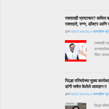
एकमेकांच्या 
व्याख्या व
मित्राची व्
रक्तातही भ्रष्टाचार? कथित बन
ज्याला आपल
रक्तदाते, रुग्ण, डॉक्टर आणि
व्याख्या हिं
द्वारा
NEWS MASALA साप्ताहिक न्यूज
रक्तातही भ्
अभ्यासलेख 
रॅकेट उघडकी
प्रकरणाचा त
अत्यंत महत्
पारदर्शक 
कोणत्याही 
जिल्हा परिषदेच्या मुख्य कार
विश्वास ठेव
डांगी भाषेत केलेले आवाहन !!
साठवले जाईल
द्वारा
NEWS MASALA साप्ताहिक न्यूज
तुटला तर त्
जिल्हा परिष