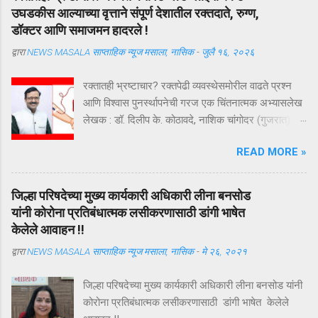
उघडकीस आल्याच्या वृत्ताने संपूर्ण देशातील रक्तदाते, रुग्ण,
डॉक्टर आणि समाजमन हादरले !
द्वारा
NEWS MASALA साप्ताहिक न्यूज मसाला, नासिक
-
जुलै १६, २०२६
रक्तातही भ्रष्टाचार? रक्तपेढी व्यवस्थेसमोरील वाढते प्रश्न
आणि विश्वास पुनर्स्थापनेची गरज एक चिंतनात्मक अभ्यासलेख
लेखक : डॉ. दिलीप के. कोठावदे, नाशिक चांगोदर (गुजरात) येथे
कथित बनावट ब्लड प्लाझ्मा रॅकेट उघडकीस आल्याच्या वृत्ताने
READ MORE »
संपूर्ण देशातील रक्तदाते, रुग्ण, डॉक्टर आणि समाजमन हादरले
आहे. या प्रकरणाचा तपास अद्याप सुरू असून सत्य न्यायालयीन
प्रक्रियेनंतरच स्पष्ट होईल. परंतु या घटनेने एक अत्यंत
जिल्हा परिषदेच्या मुख्य कार्यकारी अधिकारी लीना बनसोड
महत्त्वाचा प्रश्न पुन्हा ऐरणीवर आणला आहे—भारतातील रक्त
यांनी कोरोना प्रतिबंधात्मक लसीकरणासाठी डांगी भाषेत
संक्रमण व्यवस्था किती सुरक्षित, पारदर्शक आणि उत्तरदायी
केलेले आवाहन !!
आहे? रक्तदान हा व्यवहार नसतो; तो विश्वासाचा करार
द्वारा
NEWS MASALA साप्ताहिक न्यूज मसाला, नासिक
-
मे २६, २०२१
असतो. एक रक्तदाता कोणत्याही अपेक्षेशिवाय आपल्या
शरीरातील रक्ताचा अंश एका अनोळखी व्यक्तीच्या जीवनासाठी
जिल्हा परिषदेच्या मुख्य कार्यकारी अधिकारी लीना बनसोड यांनी
अर्पण करतो. तो विश्वास ठेवतो की त्याचे रक्त योग्य पद्धतीने
कोरोना प्रतिबंधात्मक लसीकरणासाठी डांगी भाषेत केलेले
संकलित होईल, वैज्ञानिक निकषांनुसार तपासले जाईल,