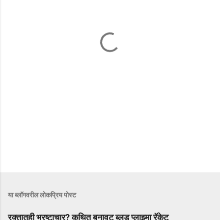
या ब्लॉगवरील लोकप्रिय पोस्ट
रक्तातही भ्रष्टाचार? कथित बनावट ब्लड प्लाझ्मा रॅकेट