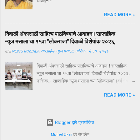
आवाहन !!
सुरक्षितरीत्या साठवले जाईल आणि ज्या रुग्णाला त्याची गरज
आहे त्याच्यापर्यंत शुद्ध स्वरूपात पोहोचेल. हा विश्वास
READ MORE »
तुटला तर त्याची किंमत केवळ एका प्रकरणापुरती मर्यादित
राहत नाही; त...
दिवाळी अंकासाठी साहित्य पाठविण्याचे आवाहन ! साप्ताहिक
न्यूज मसाला चा १५वा "लोकराजा" दिवाळी विशेषांक २०२६,
द्वारा
NEWS MASALA साप्ताहिक न्यूज मसाला, नासिक
-
मे ३१, २०२६
दिवाळी अंकासाठी साहित्य पाठविण्याचे आवाहन ! साप्ताहिक
न्यूज मसाला चा १५वा "लोकराजा" दिवाळी विशेषांक २०२६,
नासिक::- साप्ताहिक न्यूज मसाला च्या "लोकराजा" (वर्ष १५ वे)
दिवाळी अंकासाठी साहित्य पाठविण्याचे आवाहन संपादक नरेंद्र
READ MORE »
पाटील यांच्याकडून करण्यात आले आहे. 📍📍साहित्य ३० जुन
२०२६ पर्यंत पाठविण्यात यावे !📍📍 संपादक, न्यूज मसाला,
लोकराजा दिवाळी अंक ३०३, राॅयल होम्स, कॅनडा काॅर्नर,
शरणपूर, नासिक, ४२२००२ किंवा Email-
Blogger द्वारे प्रायोजित
newsmasala1@gmail.com अधिक माहितीसाठी मो.
7387333801 वर संपर्क करावा. राष्ट्रीय विक्रम
Michael Elkan
द्वारे थीम इमेज