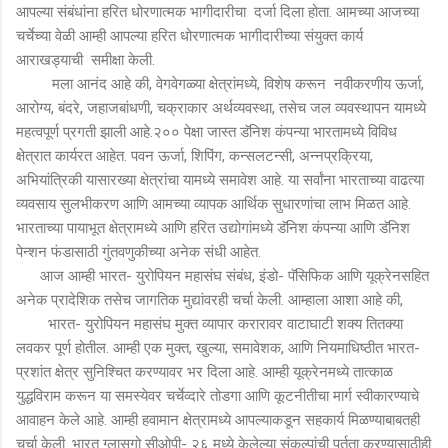
आपल्या संबंधांना हरित धोरणात्मक भागीदारीचा दर्जा दिला होता. आमच्या आजच्या
चर्चेच्या वेळी आम्ही आपल्या हरित धोरणात्मक भागीदारीच्या संयुक्त कार्य
आराखड्याची समीक्षा केली.
मला आनंद आहे की, वेगवेगळ्या क्षेत्रांमध्ये, विशेष करून नवीकरणीय ऊर्जा,
आरोग्य, बंदरे, जहाजबांधणी, चक्राकार अर्थव्यवस्था, तसेच जल व्यवस्थापन यामध्ये
महत्वपूर्ण प्रगती झाली आहे.२०० पेक्षा जास्त डॅनिश कंपन्या भारतामध्ये विविध
क्षेत्रात कार्यरत आहेत. पवन ऊर्जा, शिपिंग, कन्सलटन्सी, अन्नप्रक्रिया,
अभियांत्रिकी यासारख्या क्षेत्रांचा यामध्ये समावेश आहे. या सर्वांना भारताच्या वाढत्या
व्यवसाय सुलभीकरण आणि आमच्या व्यापक आर्थिक सुधारणांचा लाभ मिळत आहे.
भारताच्या पायाभूत क्षेत्रामध्ये आणि हरित उद्योगांमध्ये डॅनिश कंपन्या आणि डॅनिश
पेन्शन फंडासाठी गुंतवणुकीच्या अनेक संधी आहेत.
आज आम्ही भारत- युरोपियन महासंघ संबंध, इंडो- पॅसिफिक आणि यूक्रेनसहित
अनेक प्रादेशिक तसेच जागतिक मुद्यांवरही चर्चा केली. आम्हाला आशा आहे की,
भारत- युरोपियन महासंघ मुक्त व्यापार करारावर वाटाघाटी शक्य तितक्या
लवकर पूर्ण होतील. आम्ही एक मुक्त, खुल्या, समावेशक, आणि नियमाधिष्ठीत भारत-
प्रशांत क्षेत्र सुनिश्चित करण्यावर भर दिला आहे. आम्ही यूक्रेनमध्ये तात्काळ
युद्धविराम करून या समस्येवर चर्चेव्दारे तोडगा आणि कूटनीतीचा मार्ग स्वीकारण्याचे
आवाहन केले आहे. आम्ही हवामान क्षेत्रामध्ये आपल्याकडून सहकार्य मिळण्याबाबतही
चर्चा केली. भारत ग्लासगो सीओपी- २६ मध्ये केलेल्या संकल्पांची पूर्तता करण्यासाठीही