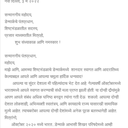
नवी दिल्ली, ३ मे २०२२
सन्माननीय महोदय,
डेन्मार्कचे पंतप्रधान,
शिष्टमंडळातील सदस्य,
प्रसार माध्यमातील मित्रहो,
शुभ संध्याकाळ आणि नमस्कार !
सन्माननीय पंतप्रधान,
महोदय,
माझे आणि, आमच्या शिष्टमंडळाचे डेन्मार्कमध्ये शानदार स्वागत आणि आदरातिथ्य
केल्याबद्दल आपले आणि आपल्या चमूला हार्दिक धन्यवाद!
आपल्या या सुंदर देशाला मी पहिल्यांदाच भेट देत आहे. गेल्यावर्षी ऑक्टोबरमध्ये
भारतामध्ये आपले स्वागत करण्याची संधी मला प्राप्त झाली होती. या दोन्ही दौर्‍यांमुळे
आपण आपले संबंध अधिक घनिष्ठ बनवून त्यांना गती देऊ शकलो. आपल्या दोन्ही
देशात लोकशाही, अभिव्यक्ती स्वातंत्र्य, आणि कायद्याचे राज्य यासारखी सामायिक
मुल्ये आहेत. त्याचबरोबर आपल्या दोन्ही देशांमध्ये अनेक पूरक बलस्थानेही आहेत.
मित्रांनो,
ऑक्टोबर २०२० मध्ये भारत...डेन्मार्क आभासी शिखर परिषदेमध्ये आम्ही