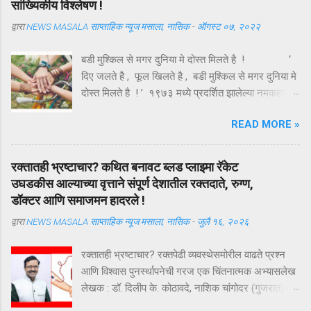
सांख्यिकीय विश्लेषण !
द्वारा
NEWS MASALA साप्ताहिक न्यूज मसाला, नासिक
-
ऑगस्ट ०७, २०२२
बडी मुश्किल से मगर दुनिया मे दोस्त मिलते है ! ‘
दिए जलते है , फूल खिलते है , बडी मुश्किल से मगर दुनिया मे
दोस्त मिलते है ! ’ १९७३ मध्ये प्रदर्शित झालेल्या नमकहराम
चित्रपटातील गीतकार आनंद बक्षी यांचे हे गीत , अगदी समर्पक
READ MORE »
आणि अर्थपूर्ण आहे . ऑगस्ट महिन्यातील पहिला रविवार ( यंदा
दि . ७ ऑगस्ट ) म्हणजे तरुणाईचा आवडता ‘ फ्रेंडशिप डे ’
अर्थात मैत्री दिन . या दिवशी विविध रंगांचे धागे एकमेकांच्या
रक्तातही भ्रष्टाचार? कथित बनावट ब्लड प्लाझ्मा रॅकेट
हातावर बांधून मैत्रीचे संदेश एकमेकांना पाठविले जातात . या
उघडकीस आल्याच्या वृत्ताने संपूर्ण देशातील रक्तदाते, रुग्ण,
संदेशांमधून मैत्रीच्या वेगवेगळ्या व्याख्या वाचावयास मिळतात .
डॉक्टर आणि समाजमन हादरले !
त्यापैकी संकटात जो पाठीशी उभा राहतो , तोच खरा मित्र
द्वारा
NEWS MASALA साप्ताहिक न्यूज मसाला, नासिक
-
जुलै १६, २०२६
असतो , अशी मित्राची व्याख्या बहूतेकांनी केलेली पहावयास
मिळते . तथापि , ‘ संकटकाळी मदतीस येतो तो खरा मित्र
रक्तातही भ्रष्टाचार? रक्तपेढी व्यवस्थेसमोरील वाढते प्रश्न
नसून ज्याला आपल्या मित्राच्या उन्नतीतून खरा आनंद मिळतो
आणि विश्वास पुनर्स्थापनेची गरज एक चिंतनात्मक अभ्यासलेख
, तोच खरा मित्र असतो ’ अशी मैत्रीची अचूक व्याख्या हिंदी
लेखक : डॉ. दिलीप के. कोठावदे, नाशिक चांगोदर (गुजरात) येथे
कवी कमलेश्वर यांनी केली आहे ...
कथित बनावट ब्लड प्लाझ्मा रॅकेट उघडकीस आल्याच्या वृत्ताने