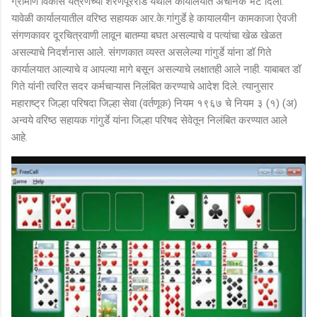
ग्रामीण विकास यंत्रणेच्या शरणपूररोड येथील कार्यालयात अचानक भेट दिली.
यावेळी कार्यालयातील वरिष्ठ सहायक आर.के.गांगुर्डे हे कायालयीन कामकाजा ऐवजी
संगणकावर दूरचित्रवाणी लावून बातम्या बघत असल्याचे व पत्यांचा खेळ खेळत
असल्याचे निदर्शनास आले. संगणकात व्यस्त असलेल्या गांगुर्डे यांना डॉ गिते
कार्यालयात आल्याचे व आपल्या मागे बसून असल्याचे लक्षातही आले नाही. याबाबत डॉ
गिते यांनी त्वरित सदर कर्मचाऱ्यास निलंबित करण्याचे आदेश दिले. त्यानुसार
महाराष्ट्र जिल्हा परिषदा जिल्हा सेवा (वर्तणूक) नियम १९६७ चे नियम ३ (१) (अ)
अन्वये वरिष्ठ सहायक गांगुर्डे यांना जिल्हा परिषद सेवेतून निलंबित करण्यात आले
आहे.