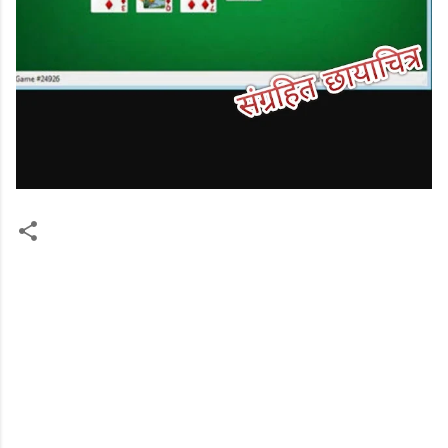
टि
प्प
ण्या