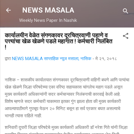
मुख्य सामग्रीवर वगळा
NEWS MASALA
Weekly News Paper In Nashik
कार्यालयीन वेळेत संगणकावर दूरचित्रवाणी पहाणे व
पत्त्यांचा खेळ खेळणे पडले महागात ! कर्मचारी निलंबित
!
द्वारा
NEWS MASALA साप्ताहिक न्यूज मसाला, नासिक
-
मे २१, २०१८
नाशिक – शासकीय कार्यालयात संगणकावर दूरचित्रवाणी वाहिनी बघणे आणि पत्यांचा
खेळ खेळणे जिल्हा परिषदेच्या एका वरिष्ठ सहायकास चांगलेच महाग पडले असून
मुख्य कार्यकारी अधिकाऱ्यांनी सदर कर्मचाऱ्यावर निलंबनाची कारवाई केली आहे.
विशेष म्हणजे सदर कर्मचारी याकामात इतका गुंग झाला होता की मुख्य कार्यकारी
आपल्यापाठीमागे गुपचूप येऊन २० मिनिट बसून हा सर्व प्रकार बघत असल्याचे
भानही त्यास राहिले नाही.
शनिवारी दुपारी जिल्हा परिषदेचे मुख्य कार्यकारी अधिकारी डॉ नरेश गिते यांनी जिल्हा