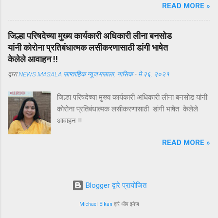
READ MORE »
संपूर्ण देशातील रक्तदाते, रुग्ण, डॉक्टर आणि समाजमन हादरले
आहे. या प्रकरणाचा तपास अद्याप सुरू असून सत्य न्यायालयीन
प्रक्रियेनंतरच स्पष्ट होईल. परंतु या घटनेने एक अत्यंत
जिल्हा परिषदेच्या मुख्य कार्यकारी अधिकारी लीना बनसोड
महत्त्वाचा प्रश्न पुन्हा ऐरणीवर आणला आहे—भारतातील रक्त
यांनी कोरोना प्रतिबंधात्मक लसीकरणासाठी डांगी भाषेत
संक्रमण व्यवस्था किती सुरक्षित, पारदर्शक आणि उत्तरदायी
केलेले आवाहन !!
आहे? रक्तदान हा व्यवहार नसतो; तो विश्वासाचा करार
द्वारा
NEWS MASALA साप्ताहिक न्यूज मसाला, नासिक
-
मे २६, २०२१
असतो. एक रक्तदाता कोणत्याही अपेक्षेशिवाय आपल्या
शरीरातील रक्ताचा अंश एका अनोळखी व्यक्तीच्या जीवनासाठी
जिल्हा परिषदेच्या मुख्य कार्यकारी अधिकारी लीना बनसोड यांनी
अर्पण करतो. तो विश्वास ठेवतो की त्याचे रक्त योग्य पद्धतीने
कोरोना प्रतिबंधात्मक लसीकरणासाठी डांगी भाषेत केलेले
संकलित होईल, वैज्ञानिक निकषांनुसार तपासले जाईल,
आवाहन !!
सुरक्षितरीत्या साठवले जाईल आणि ज्या रुग्णाला त्याची गरज
आहे त्याच्यापर्यंत शुद्ध स्वरूपात पोहोचेल. हा विश्वास
READ MORE »
तुटला तर त्याची किंमत केवळ एका प्रकरणापुरती मर्यादित
राहत नाही; त...
Blogger द्वारे प्रायोजित
Michael Elkan
द्वारे थीम इमेज