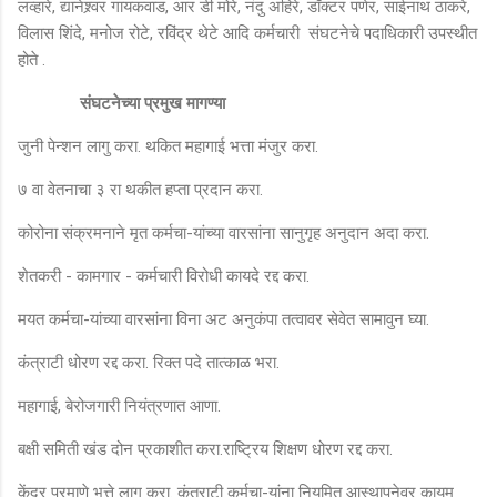
लव्हारे, द्यानेश्र्वर गायकवाड, आर डी मोरे, नंदु अहिरे, डॉक्टर पणेर, साईनाथ ठाकरे,
विलास शिंदे, मनोज रोटे, रविंद्र थेटे आदि कर्मचारी संघटनेचे पदाधिकारी उपस्थीत
होते .
संघटनेच्या प्रमुख
मागण्या
जुनी पेन्शन लागु करा. थकित महागाई भत्ता मंजुर करा.
७ वा वेतनाचा ३ रा थकीत हप्ता प्रदान करा.
कोरोना संक्रमनाने मृत कर्मचा-यांच्या वारसांना सानुगृह अनुदान अदा करा.
शेतकरी - कामगार - कर्मचारी विरोधी कायदे रद्द करा.
मयत कर्मचा-यांच्या वारसांना विना अट अनुकंपा तत्वावर सेवेत सामावुन घ्या.
कंत्राटी धोरण रद्द करा. रिक्त पदे तात्काळ भरा.
महागाई, बेरोजगारी नियंत्रणात आणा.
बक्षी समिती खंड दोन प्रकाशीत करा.राष्ट्रिय शिक्षण धोरण रद्द करा.
केंद्र प्रमाणे भत्ते लागु करा. कंत्राटी कर्मचा-यांना नियमित आस्थापनेवर कायम