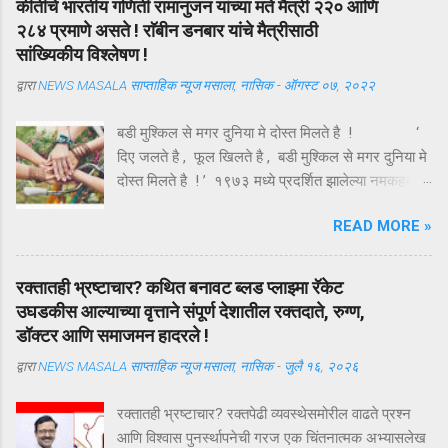
कीर्तीचे भारतीय गणिती रामानुजन यांच्या मते मैत्री २२० आणि
२८४ प्रमाणे असते ! राॅबीन डनबार यांचे मैत्रीसाठी
सांख्यिकीय विश्लेषण !
द्वारा
NEWS MASALA साप्ताहिक न्यूज मसाला, नासिक
-
ऑगस्ट ०७, २०२२
बडी मुश्किल से मगर दुनिया मे दोस्त मिलते है ! ‘
दिए जलते है , फूल खिलते है , बडी मुश्किल से मगर दुनिया मे
दोस्त मिलते है ! ’ १९७३ मध्ये प्रदर्शित झालेल्या नमकहराम
चित्रपटातील गीतकार आनंद बक्षी यांचे हे गीत , अगदी समर्पक
READ MORE »
आणि अर्थपूर्ण आहे . ऑगस्ट महिन्यातील पहिला रविवार ( यंदा
दि . ७ ऑगस्ट ) म्हणजे तरुणाईचा आवडता ‘ फ्रेंडशिप डे ’
अर्थात मैत्री दिन . या दिवशी विविध रंगांचे धागे एकमेकांच्या
रक्तातही भ्रष्टाचार? कथित बनावट ब्लड प्लाझ्मा रॅकेट
हातावर बांधून मैत्रीचे संदेश एकमेकांना पाठविले जातात . या
उघडकीस आल्याच्या वृत्ताने संपूर्ण देशातील रक्तदाते, रुग्ण,
संदेशांमधून मैत्रीच्या वेगवेगळ्या व्याख्या वाचावयास मिळतात .
डॉक्टर आणि समाजमन हादरले !
त्यापैकी संकटात जो पाठीशी उभा राहतो , तोच खरा मित्र
द्वारा
NEWS MASALA साप्ताहिक न्यूज मसाला, नासिक
-
जुलै १६, २०२६
असतो , अशी मित्राची व्याख्या बहूतेकांनी केलेली पहावयास
मिळते . तथापि , ‘ संकटकाळी मदतीस येतो तो खरा मित्र
रक्तातही भ्रष्टाचार? रक्तपेढी व्यवस्थेसमोरील वाढते प्रश्न
नसून ज्याला आपल्या मित्राच्या उन्नतीतून खरा आनंद मिळतो
आणि विश्वास पुनर्स्थापनेची गरज एक चिंतनात्मक अभ्यासलेख
, तोच खरा मित्र असतो ’ अशी मैत्रीची अचूक व्याख्या हिंदी