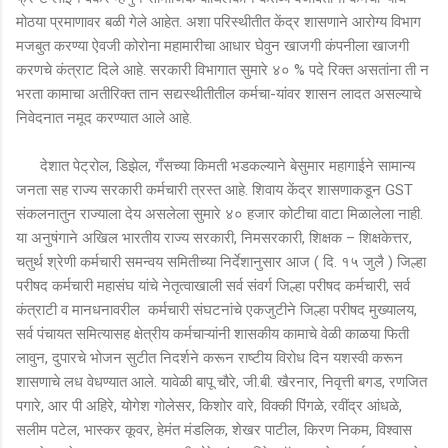
मोठया प्रमाणावर बळी गेले आहेत. अशा परिस्थीतीत केंद्र शासणाने आरोग्य विभाग
मजबुत करण्या ऐवजी कोरोना महामारीचा आधार घेवुन खाजगी कंपनीला खाजगी
करणचे कंत्राट दिले आहे. सरकारी विभागात सुमारे ४० % पदे रिक्त असतांना ती न
भरता कामाचा अतीरिक्त तान सद्यस्थीतीतील कर्मचा-यांवर शासन लादत असल्याचे
निवेदनात नमूद करण्यात आले आहे.
देशात पेट्रोल, डिझेल, गँसच्या किमती भडकल्याने बेसुमार महागाईने सामान्य
जनता सह राज्य सरकारी कर्मचारी त्रस्त आहे. शिवाय केंद्र शासणाकडून GST
संकलनातुन राज्याला देय असलेला सुमारे ४० हजार कोटीचा वाटा मिळालेला नाही.
या अनुषंगाने अखिल भारतीय राज्य सरकारी, निमसरकारी, शिक्षक – शिक्षकेत्तर,
चतुर्थ श्रेणी कर्मचारी समन्वय समितीच्या निर्देशानुसार आज ( दि. १५ जुलै ) जिल्हा
परीषद कर्मचारी महासंघ यांचे नेतृत्वाखाली सर्व संवर्ग जिल्हा परीषद कर्मचारी, सर्व
कंत्राटी व मानधनावरील कर्मचारी संघटनांचे एकजुटीने जिल्हा परीषद मुख्यालय,
सर्व पंचायत समित्यासह क्षेत्रीय कर्मचाऱ्यांनी शासकीय कामाचे वेळी काळया फिती
लावुन, दुपारचे भोजन सुटीत निदर्शने करून राष्टीय विरोध दिन यशस्वी करून
शासणाचे लध वेधण्यात आले. यावेळी बापू चौरे, जी.बी. खैरनार, निवृत्ती बगड, रणजित
पगारे, आर पी अहिरे, योगेश गोलेसर, किशोर वारे, विक्की पिंगळे, रवींद्र आंधळे,
सलीम पटेल, भास्कर कूवर, हेमंत मंडलिक, शेखर पाटील, किरण निकम, विश्वास