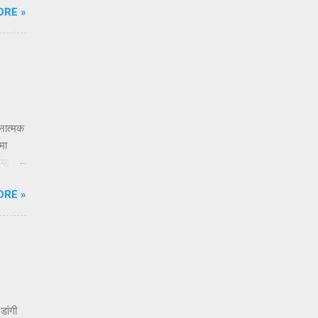
ORE »
्या
्र नसून
ूक
तनात्मक
मा
 या
एक
ORE »
्तदाता
रतो. तो
ितरीत्या
स
डांगी