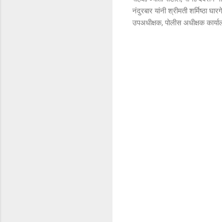
नंदुरबार यांनी श्रीमती शर्मिष्ठा 
उपअधीक्षक, पोलीस अधीक्षक कार्यालय
टि
प्प
ण्या