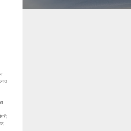
ाव
ल्यात
हा
धरी,
ील,