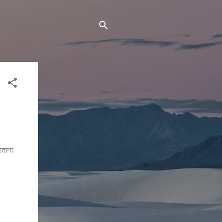
रताना