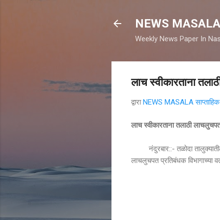
NEWS MASAL
Weekly News Paper In Nas
लाच स्वीकारताना तलाठी
द्वारा
NEWS MASALA साप्ताहिक न
लाच स्वीकारताना तलाठी लाचलुचपत 
नंदुरबार::- तळोदा तालुक्यातील 
लाचलुचपत प्रतिबंधक विभागाच्या वती