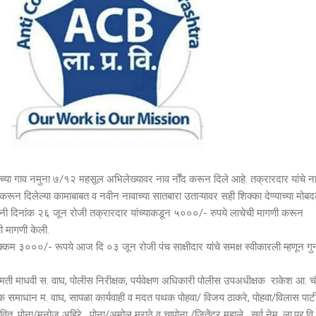
व नमुना ७/१२ महसूल अभिलेख्यावर नाव र्नोंद करून दिले आहे. तक्रारदार यांचे न
 करून दिलेल्या कामाबाबत व नवीन नावाच्या सातबारा उताऱ्यावर सही शिक्का देण्याच्या मोबद
नी दिनांक २६ जून रोजी तक्रारदार यांच्याकडून ५०००/- रुपये लाचेची मागणी करून
ी मागणी केली.
३०००/- रूपये आज दि ०३ जून रोजी पंच साक्षीदार यांचे समक्ष स्वीकारली म्हणून गुन्
स. वाघ, पोलीस निरीक्षक, पर्यवेक्षण अधिकारी पोलीस उपअधीक्षक राकेश आ. चौ
क समाधान म. वाघ, सापळा कार्यवाही व मदत पथक पोहवा/ विजय ठाकरे, पोहवा/विलास पाट
वित, पोना/मनोज अहिरे , पोना/अमोल मराठे व चापोना /जितेंद्र महाले , सर्व नेम. ला.प्र.वि.