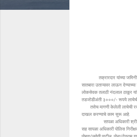
तक्रारदार यांच्या जमिनीच्या गा
सातबारा उताऱ्यावर लाऊन देण्याच्या
लोकसेवक तलाठी नंदलाल ठाकूर यां
तडजोडीअंती ३०००/- रूपये लाचेच
तसेच मागणी केलेली लाचेची रक्कम 
दाखल करण्याचे काम सुरू आहे.
सापळा अधिकारी श्रीमती माधवी 
सह सापळा अधिकारी पोलिस निरीक्ष
पोहवा/ज्योती पाटील, पोना/देवराम गा