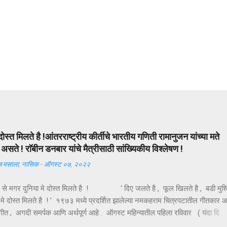
दोस्त मिलते है !आंतरराष्ट्रीय कीर्तीचे भारतीय गणिती रामानुजन यांच्या मते
सते ! राॅबीन डनबार यांचे मैत्रीसाठी सांख्यिकीय विश्लेषण !
 मसाला, नासिक
-
ऑगस्ट ०७, २०२२
ल से मगर दुनिया मे दोस्त मिलते है ! ‘ दिए जलते है , फूल खिलते है , बडी मुश्
 मे दोस्त मिलते है ! ’ १९७३ मध्ये प्रदर्शित झालेल्या नमकहराम चित्रपटातील गीतकार 
 हे गीत , अगदी समर्पक आणि अर्थपूर्ण आहे . ऑगस्ट महिन्यातील पहिला रविवार ( यंदा दि .
णजे तरुणाईचा आवडता ‘ फ्रेंडशिप डे ’ अर्थात मैत्री दिन . या दिवशी विविध रंगांचे धाग