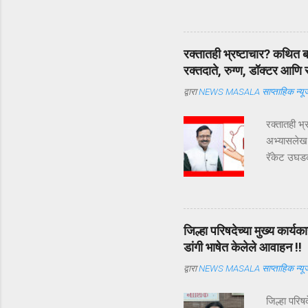
एकमेकांच्या 
व्याख्या व
मित्राची व्
रक्तातही भ्रष्टाचार? कथित बन
ज्याला आपल
रक्तदाते, रुग्ण, डॉक्टर आणि
व्याख्या हिं
द्वारा
NEWS MASALA साप्ताहिक न्यूज
रक्तातही भ्
अभ्यासलेख 
रॅकेट उघडकी
प्रकरणाचा त
अत्यंत महत्
पारदर्शक 
कोणत्याही 
जिल्हा परिषदेच्या मुख्य कार
विश्वास ठेव
डांगी भाषेत केलेले आवाहन !!
साठवले जाईल
द्वारा
NEWS MASALA साप्ताहिक न्यूज
तुटला तर त्
जिल्हा परिष