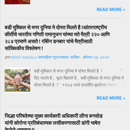
आत्मविश्वास म्हणजे काय? तर सध्या सरळ असे म्हणता येईल,
READ MORE »
"आत्मविश्वास म्हणजेच स्वतःवर असलेला विश्वास." स्वतःवर
विश्वास असेल तर तुम्ही तुमचे मन वांच्छिल ध्येय मिळवू शकता.
आत्मविश्वासाला आता व्याख्येत बसवू या, "ध्येयप्राप्ती
बडी मुश्किल से मगर दुनिया मे दोस्त मिलते है !आंतरराष्ट्रीय
महत्वाकांक्षा पूर्ण करण्यास मनाची जी अवस्था तुम्हाला प्रेरणा
कीर्तीचे भारतीय गणिती रामानुजन यांच्या मते मैत्री २२० आणि
देत असते ती म्हणजे आत्मविश्वास." आत्मविश्वास
२८४ प्रमाणे असते ! राॅबीन डनबार यांचे मैत्रीसाठी
असणारी व्यक्ती जग जिंकू शकते. प्रबळ आत्मविश्वास अर्थात
सांख्यिकीय विश्लेषण !
स्वतःकडे पाहण्याची सकारात्मक दृष्टी होय. तुम्ही सकारात्मक
द्वारा
NEWS MASALA साप्ताहिक न्यूज मसाला, नासिक
-
ऑगस्ट ०७, २०२२
दृष्टीकोनातून स्वतःकडे पहाल तर तुम्हाला तुमच्यात अनेक
क्षमता दिसतील. स्वतःचे सामर्थ्य जाणून घेतले तरच आपण
बडी मुश्किल से मगर दुनिया मे दोस्त मिलते है ! ‘
आपले वेगळे अस्तित्व निर्माण करू शकतो. "जीवनाच्या लढाईत
दिए जलते है , फूल खिलते है , बडी मुश्किल से मगर दुनिया मे
यशस्वी बनण्याचे ब्रह्मास्त्र म्हणजे आत्मविश्वास"
दोस्त मिलते है ! ’ १९७३ मध्ये प्रदर्शित झालेल्या नमकहराम
आत्मविश्वास ही ...
चित्रपटातील गीतकार आनंद बक्षी यांचे हे गीत , अगदी समर्पक
READ MORE »
आणि अर्थपूर्ण आहे . ऑगस्ट महिन्यातील पहिला रविवार ( यंदा
दि . ७ ऑगस्ट ) म्हणजे तरुणाईचा आवडता ‘ फ्रेंडशिप डे ’
अर्थात मैत्री दिन . या दिवशी विविध रंगांचे धागे एकमेकांच्या
जिल्हा परिषदेच्या मुख्य कार्यकारी अधिकारी लीना बनसोड
हातावर बांधून मैत्रीचे संदेश एकमेकांना पाठविले जातात . या
यांनी कोरोना प्रतिबंधात्मक लसीकरणासाठी डांगी भाषेत
संदेशांमधून मैत्रीच्या वेगवेगळ्या व्याख्या वाचावयास मिळतात .
केलेले आवाहन !!