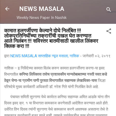
मुख्य सामग्रीवर वगळा
NEWS MASALA
Weekly News Paper In Nashik
कामात हलगर्जीपणा केल्याने दोघे निलंबित !!!
लोकप्रतिनिधींच्या तक्रारींची दखल घेत करण्यात
आले निलंबन !!! सविस्तर बातमीसाठी खालील लिंकवर
क्लिक करा !!!
द्वारा
NEWS MASALA साप्ताहिक न्यूज मसाला, नासिक
-
जानेवारी ०२, २०१९
नाशिक – इ निविदेच्या कामात विलंब करुन कामात हलगर्जीपणा करणा-या इवद
विभागातील
कनिष्ठ
लिपिकास
तसेच
प्रशासकीय
मान्यतेबाबतच्या
नस्ती
स्वत:कडे
ठेवून
घेणा
-
या
ग्रामीण
पाणी
पुरवठा
विभागातील
सहाय्यक
लेखाधिका
-
यास
जिल्हा
परिषदेचे मुख्य कार्यकारी अधिकारी डॉ. नरेश गिते यांनी निलंबित केले आहे.
पंचायत समिती सुरगाणा येथे कार्यरत कनिष्ठ सहाय्य्क अमित आडके यांना तीन
दिवस इवद क्र. १ या विभागात कामकाज करणेसाठी आदेशित करण्यात आले होते.
उर्वरित तिन दिवस त्यांनी सुरगाणा येथे कामकाज करणे आवश्यक असताना तेथे ते
कामकाज करणेसाठी हजर झाले नाही. त्यामुळे त्त्यांचेकडील काम मोठया प्रमाणात