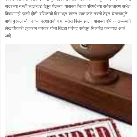
सदरच्या नस्ती स्वत:कडे ठेवून घेतल्या. याबाबत जिल्हा परिषदेच्या सर्वसाधारण सभेत
विचारणाही झाली होती. वरिष्ठांची दिशाभूल करुन स्वत:कडे नस्ती ठेवून घेतल्यामुळे
पाणी पुरवठा योजनांच्या प्रशासकीय मान्यतेस विलंब झाला. याबाबत दोषी आढळल्याने
लेखाधिकारी तुकाराम बनकर यांना जिल्हा परिषद सेवेतून निलंबित करण्यात आले
आहे.