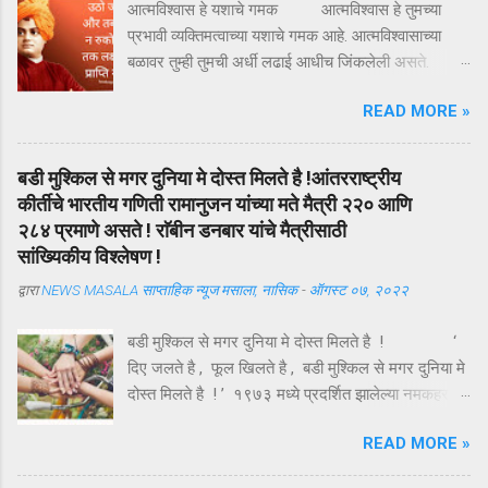
आत्मविश्वास हे यशाचे गमक आत्मविश्वास हे तुमच्या
प्रभावी व्यक्तिमत्वाच्या यशाचे गमक आहे. आत्मविश्वासाच्या
बळावर तुम्ही तुमची अर्धी लढाई आधीच जिंकलेली असते.
आत्मविश्वास म्हणजे काय? तर सध्या सरळ असे म्हणता येईल,
READ MORE »
"आत्मविश्वास म्हणजेच स्वतःवर असलेला विश्वास." स्वतःवर
विश्वास असेल तर तुम्ही तुमचे मन वांच्छिल ध्येय मिळवू शकता.
आत्मविश्वासाला आता व्याख्येत बसवू या, "ध्येयप्राप्ती
बडी मुश्किल से मगर दुनिया मे दोस्त मिलते है !आंतरराष्ट्रीय
महत्वाकांक्षा पूर्ण करण्यास मनाची जी अवस्था तुम्हाला प्रेरणा
कीर्तीचे भारतीय गणिती रामानुजन यांच्या मते मैत्री २२० आणि
देत असते ती म्हणजे आत्मविश्वास." आत्मविश्वास
२८४ प्रमाणे असते ! राॅबीन डनबार यांचे मैत्रीसाठी
असणारी व्यक्ती जग जिंकू शकते. प्रबळ आत्मविश्वास अर्थात
सांख्यिकीय विश्लेषण !
स्वतःकडे पाहण्याची सकारात्मक दृष्टी होय. तुम्ही सकारात्मक
द्वारा
NEWS MASALA साप्ताहिक न्यूज मसाला, नासिक
-
ऑगस्ट ०७, २०२२
दृष्टीकोनातून स्वतःकडे पहाल तर तुम्हाला तुमच्यात अनेक
क्षमता दिसतील. स्वतःचे सामर्थ्य जाणून घेतले तरच आपण
बडी मुश्किल से मगर दुनिया मे दोस्त मिलते है ! ‘
आपले वेगळे अस्तित्व निर्माण करू शकतो. "जीवनाच्या लढाईत
दिए जलते है , फूल खिलते है , बडी मुश्किल से मगर दुनिया मे
यशस्वी बनण्याचे ब्रह्मास्त्र म्हणजे आत्मविश्वास"
दोस्त मिलते है ! ’ १९७३ मध्ये प्रदर्शित झालेल्या नमकहराम
आत्मविश्वास ही ...
चित्रपटातील गीतकार आनंद बक्षी यांचे हे गीत , अगदी समर्पक
READ MORE »
आणि अर्थपूर्ण आहे . ऑगस्ट महिन्यातील पहिला रविवार ( यंदा
दि . ७ ऑगस्ट ) म्हणजे तरुणाईचा आवडता ‘ फ्रेंडशिप डे ’