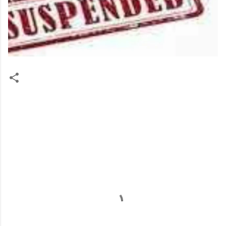
टि
प्प
ण्या