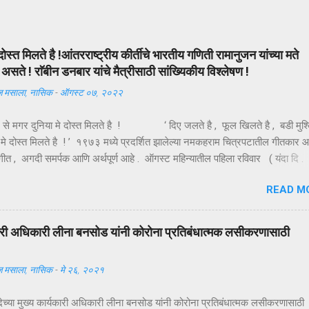
दोस्त मिलते है !आंतरराष्ट्रीय कीर्तीचे भारतीय गणिती रामानुजन यांच्या मते
सते ! राॅबीन डनबार यांचे मैत्रीसाठी सांख्यिकीय विश्लेषण !
 मसाला, नासिक
-
ऑगस्ट ०७, २०२२
ल से मगर दुनिया मे दोस्त मिलते है ! ‘ दिए जलते है , फूल खिलते है , बडी मुश्
 मे दोस्त मिलते है ! ’ १९७३ मध्ये प्रदर्शित झालेल्या नमकहराम चित्रपटातील गीतकार 
 हे गीत , अगदी समर्पक आणि अर्थपूर्ण आहे . ऑगस्ट महिन्यातील पहिला रविवार ( यंदा दि .
णजे तरुणाईचा आवडता ‘ फ्रेंडशिप डे ’ अर्थात मैत्री दिन . या दिवशी विविध रंगांचे धाग
READ M
हातावर बांधून मैत्रीचे संदेश एकमेकांना पाठविले जातात . या संदेशांमधून मैत्रीच्या वेगवेगळ
ाचावयास मिळतात . त्यापैकी संकटात जो पाठीशी उभा राहतो , तोच खरा मित्र असतो , अशी
याख्या बहूतेकांनी केलेली पहावयास मिळते . तथापि , ‘ संकटकाळी मदतीस येतो तो खरा मित
्यकारी अधिकारी लीना बनसोड यांनी कोरोना प्रतिबंधात्मक लसीकरणासाठी
्या मित्राच्या उन्नतीतून खरा आनंद मिळतो , तोच खरा मित्र असतो ’ अशी मैत्रीची अच
दी कवी कमलेश्वर यांनी केली आहे ...
 मसाला, नासिक
-
मे २६, २०२१
देच्या मुख्य कार्यकारी अधिकारी लीना बनसोड यांनी कोरोना प्रतिबंधात्मक लसीकरणासाठी 