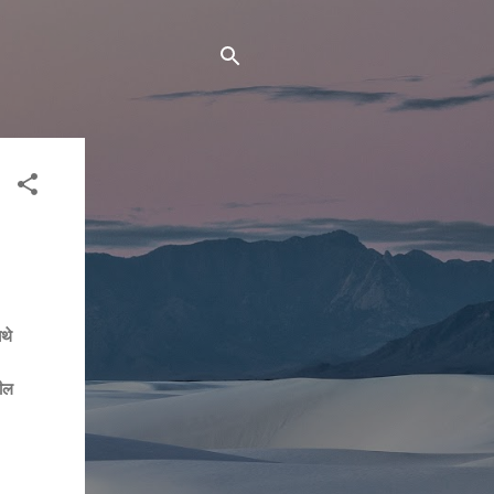
थे
टील