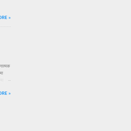
ORE »
तनात्मक
मा
 या
एक
ORE »
्तदाता
रतो. तो
ितरीत्या
स