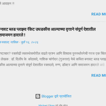
ले आवाहन !!
READ M
ावट ब्लड प्लाझ्मा रॅकेट उघडकीस आल्याच्या वृत्ताने संपूर्ण देशातील
 समाजमन हादरले !
 मसाला, नासिक
-
जुलै १६, २०२६
रष्टाचार? रक्तपेढी व्यवस्थेसमोरील वाढते प्रश्न आणि विश्वास पुनर्स्थापनेची गरज एक चिं
लेखक : डॉ. दिलीप के. कोठावदे, नाशिक चांगोदर (गुजरात) येथे कथित बनावट ब्लड प्लाझ्
स आल्याच्या वृत्ताने संपूर्ण देशातील रक्तदाते, रुग्ण, डॉक्टर आणि समाजमन हादरले आहे.
पास अद्याप सुरू असून सत्य न्यायालयीन प्रक्रियेनंतरच स्पष्ट होईल. परंतु या घटनेने 
READ M
त्वाचा प्रश्न पुन्हा ऐरणीवर आणला आहे—भारतातील रक्त संक्रमण व्यवस्था किती सुरक्षित,
आणि उत्तरदायी आहे? रक्तदान हा व्यवहार नसतो; तो विश्वासाचा करार असतो. एक रक
अपेक्षेशिवाय आपल्या शरीरातील रक्ताचा अंश एका अनोळखी व्यक्तीच्या जीवनासाठी अर्पण क
तो की त्याचे रक्त योग्य पद्धतीने संकलित होईल, वैज्ञानिक निकषांनुसार तपासले जाईल, सुरक्ष
Blogger द्वारे प्रायोजित
 आणि ज्या रुग्णाला त्याची गरज आहे त्याच्यापर्यंत शुद्ध स्वरूपात पोहोचेल. हा विश्वा
याची किंमत केवळ एका प्रकरणापुरती मर्यादित राहत नाही; त...
Michael Elkan
द्वारे थीम इमेज