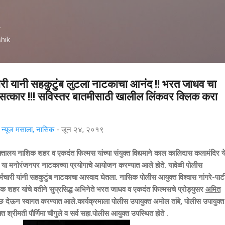
मुख्य सामग्रीवर वगळा
A
hik
ारी यानी सहकुटुंब लुटला नाटकाचा आनंद !! भरत जाधव चा
 सत्कार !!! सविस्तर बातमीसाठी खालील लिंकवर क्लिक करा
्यूज मसाला, नासिक
-
जून २४, २०१९
क शहर व एकदंत फिल्मस यांच्या संयुक्त विद्यमाने काल कालिदास कलामंदिर ये
 या मनोरंजनपर नाटकाच्या प्रयोगाचे आयोजन करण्यात आले होते. यावेळी पोलीस
मचारी यांनी सहकुटुंब नाटकाचा आस्वाद घेतला. नासिक पोलीस आयुक्त विश्वास नांगरे-पा
शिक शहर यांचे वतीने सुप्रसिद्ध अभिनेते भरत जाधव व एकदंत फिल्मसचे प्रोड्युसर
अमित
गुच्छ देऊन स्वागत करण्यात आले.कार्यक्रमाला पोलीस उपायुक्त अमोल तांबे, पोलीस उपायुक्त
्त श्रीमती पौर्णिमा चौगुले व सर्व सहा.पोलीस आयुक्त उपस्थित होते .