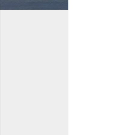
टि
प्प