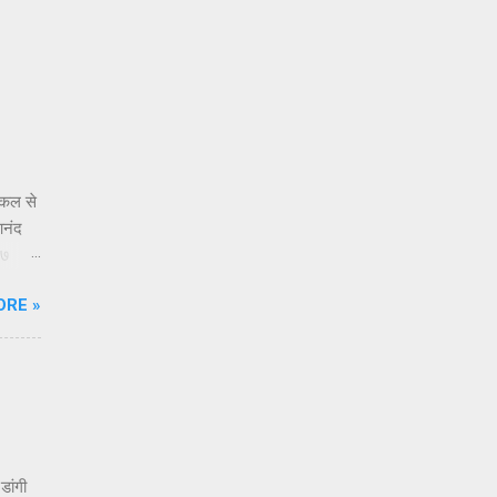
किल से
आनंद
 ७
े
ORE »
्या
्र नसून
ूक
डांगी