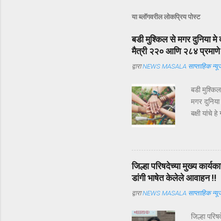
या ब्लॉगवरील लोकप्रिय पोस्ट
बडी मुश्किल से मगर दुनिया मे 
मैत्री २२० आणि २८४ प्रमाणे अ
द्वारा
NEWS MASALA साप्ताहिक न्यूज
बडी मुश्कि
मगर दुनिया
बक्षी यांचे
ऑगस्ट ) म्ह
एकमेकांच्या 
व्याख्या व
मित्राची व्
जिल्हा परिषदेच्या मुख्य कार
ज्याला आपल
डांगी भाषेत केलेले आवाहन !!
व्याख्या हिं
द्वारा
NEWS MASALA साप्ताहिक न्यूज
जिल्हा परिष