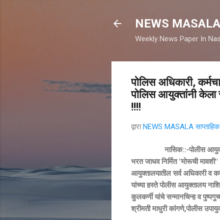
NEWS MASAL
Weekly News Paper In Nas
पोलिस अधिकारी, कर्मच
पोलिस आयुक्तांनी केला
!!!!
द्वारा
NEWS MASALA साप्ताहिक न
नासिक::-पोलीस आयुक्तालय नाशि
भरत जाधव निर्मित "मोरूची मावशी"
आयुक्तालयातील सर्व अधिकारी व कर्
यांच्या हस्ते पोलीस आयुक्तालय ना
कुलकर्णी यांचे सन्मानचिन्ह व पुष्प
श्रीमती माधुरी कांगणे,पोलीस उपायुक