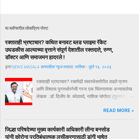
या ब्लॉगवरील लोकप्रिय पोस्ट
रक्तातही भ्रष्टाचार? कथित बनावट ब्लड प्लाझ्मा रॅकेट
उघडकीस आल्याच्या वृत्ताने संपूर्ण देशातील रक्तदाते, रुग्ण,
डॉक्टर आणि समाजमन हादरले !
द्वारा
NEWS MASALA साप्ताहिक न्यूज मसाला, नासिक
-
जुलै १६, २०२६
रक्तातही भ्रष्टाचार? रक्तपेढी व्यवस्थेसमोरील वाढते प्रश्न
आणि विश्वास पुनर्स्थापनेची गरज एक चिंतनात्मक अभ्यासलेख
लेखक : डॉ. दिलीप के. कोठावदे, नाशिक चांगोदर (गुजरात) येथे
कथित बनावट ब्लड प्लाझ्मा रॅकेट उघडकीस आल्याच्या वृत्ताने
READ MORE »
संपूर्ण देशातील रक्तदाते, रुग्ण, डॉक्टर आणि समाजमन हादरले
आहे. या प्रकरणाचा तपास अद्याप सुरू असून सत्य न्यायालयीन
प्रक्रियेनंतरच स्पष्ट होईल. परंतु या घटनेने एक अत्यंत
जिल्हा परिषदेच्या मुख्य कार्यकारी अधिकारी लीना बनसोड
महत्त्वाचा प्रश्न पुन्हा ऐरणीवर आणला आहे—भारतातील रक्त
यांनी कोरोना प्रतिबंधात्मक लसीकरणासाठी डांगी भाषेत