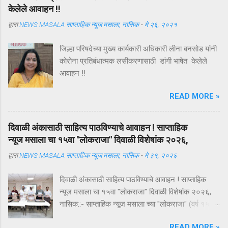
संक्रमण व्यवस्था किती सुरक्षित, पारदर्शक आणि उत्तरदायी
केलेले आवाहन !!
आहे? रक्तदान हा व्यवहार नसतो; तो विश्वासाचा करार
द्वारा
NEWS MASALA साप्ताहिक न्यूज मसाला, नासिक
-
मे २६, २०२१
असतो. एक रक्तदाता कोणत्याही अपेक्षेशिवाय आपल्या
शरीरातील रक्ताचा अंश एका अनोळखी व्यक्तीच्या जीवनासाठी
जिल्हा परिषदेच्या मुख्य कार्यकारी अधिकारी लीना बनसोड यांनी
अर्पण करतो. तो विश्वास ठेवतो की त्याचे रक्त योग्य पद्धतीने
कोरोना प्रतिबंधात्मक लसीकरणासाठी डांगी भाषेत केलेले
संकलित होईल, वैज्ञानिक निकषांनुसार तपासले जाईल,
आवाहन !!
सुरक्षितरीत्या साठवले जाईल आणि ज्या रुग्णाला त्याची गरज
आहे त्याच्यापर्यंत शुद्ध स्वरूपात पोहोचेल. हा विश्वास
READ MORE »
तुटला तर त्याची किंमत केवळ एका प्रकरणापुरती मर्यादित
राहत नाही; त...
दिवाळी अंकासाठी साहित्य पाठविण्याचे आवाहन ! साप्ताहिक
न्यूज मसाला चा १५वा "लोकराजा" दिवाळी विशेषांक २०२६,
द्वारा
NEWS MASALA साप्ताहिक न्यूज मसाला, नासिक
-
मे ३१, २०२६
दिवाळी अंकासाठी साहित्य पाठविण्याचे आवाहन ! साप्ताहिक
न्यूज मसाला चा १५वा "लोकराजा" दिवाळी विशेषांक २०२६,
नासिक::- साप्ताहिक न्यूज मसाला च्या "लोकराजा" (वर्ष १५ वे)
दिवाळी अंकासाठी साहित्य पाठविण्याचे आवाहन संपादक नरेंद्र
READ MORE »