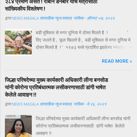
२८४ प्रमाणे असते ! राॅबीन डनबार यांचे मैत्रीसाठी
असणारी व्यक्ती जग जिंकू शकते. प्रबळ आत्मविश्वास अर्थात
सांख्यिकीय विश्लेषण !
स्वतःकडे पाहण्याची सकारात्मक दृष्टी होय. तुम्ही सकारात्मक
द्वारा
NEWS MASALA साप्ताहिक न्यूज मसाला, नासिक
-
ऑगस्ट ०७, २०२२
दृष्टीकोनातून स्वतःकडे पहाल तर तुम्हाला तुमच्यात अनेक
क्षमता दिसतील. स्वतःचे सामर्थ्य जाणून घेतले तरच आपण
बडी मुश्किल से मगर दुनिया मे दोस्त मिलते है ! ‘
आपले वेगळे अस्तित्व निर्माण करू शकतो. "जीवनाच्या लढाईत
दिए जलते है , फूल खिलते है , बडी मुश्किल से मगर दुनिया मे
यशस्वी बनण्याचे ब्रह्मास्त्र म्हणजे आत्मविश्वास"
दोस्त मिलते है ! ’ १९७३ मध्ये प्रदर्शित झालेल्या नमकहराम
आत्मविश्वास ही ...
चित्रपटातील गीतकार आनंद बक्षी यांचे हे गीत , अगदी समर्पक
READ MORE »
आणि अर्थपूर्ण आहे . ऑगस्ट महिन्यातील पहिला रविवार ( यंदा
दि . ७ ऑगस्ट ) म्हणजे तरुणाईचा आवडता ‘ फ्रेंडशिप डे ’
अर्थात मैत्री दिन . या दिवशी विविध रंगांचे धागे एकमेकांच्या
जिल्हा परिषदेच्या मुख्य कार्यकारी अधिकारी लीना बनसोड
हातावर बांधून मैत्रीचे संदेश एकमेकांना पाठविले जातात . या
यांनी कोरोना प्रतिबंधात्मक लसीकरणासाठी डांगी भाषेत
संदेशांमधून मैत्रीच्या वेगवेगळ्या व्याख्या वाचावयास मिळतात .
केलेले आवाहन !!
त्यापैकी संकटात जो पाठीशी उभा राहतो , तोच खरा मित्र
द्वारा
NEWS MASALA साप्ताहिक न्यूज मसाला, नासिक
-
मे २६, २०२१
असतो , अशी मित्राची व्याख्या बहूतेकांनी केलेली पहावयास
मिळते . तथापि , ‘ संकटकाळी मदतीस येतो तो खरा मित्र
जिल्हा परिषदेच्या मुख्य कार्यकारी अधिकारी लीना बनसोड यांनी
नसून ज्याला आपल्या मित्राच्या उन्नतीतून खरा आनंद मिळतो
कोरोना प्रतिबंधात्मक लसीकरणासाठी डांगी भाषेत केलेले
, तोच खरा मित्र असतो ’ अशी मैत्रीची अचूक व्याख्या हिंदी
आवाहन !!
कवी कमलेश्वर यांनी केली आहे ...