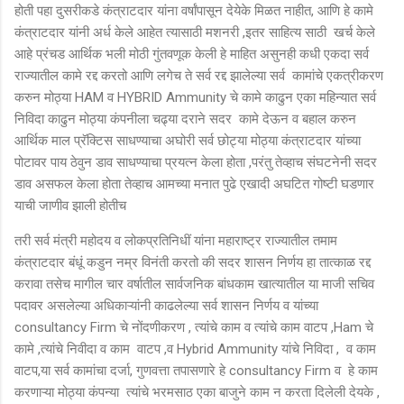
होती पहा दुसरीकडे कंत्राटदार यांना वर्षांपासून देयेके मिळत नाहीत, आणि हे कामे
कंत्राटदार यांनी अर्ध केले आहेत त्यासाठी मशनरी ,इतर साहित्य साठी खर्च केले
आहे प्रंचड आर्थिक भली मोठी गुंतवणूक केली हे माहित असुनही कधी एकदा सर्व
राज्यातील कामे रद्द करतो आणि लगेच ते सर्व रद्द झालेल्या सर्व कामांचे एकत्रीकरण
करुन मोठ्या HAM व HYBRID Ammunity चे कामे काढुन एका महिन्यात सर्व
निविदा काढुन मोठ्या कंपनीला चढ्या दराने सदर कामे देऊन व बहाल करुन
आर्थिक माल प्रॅक्टिस साधण्याचा अघोरी सर्व छोट्या मोठ्या कंत्राटदार यांच्या
पोटावर पाय ठेवुन डाव साधण्याचा प्रयत्न केला होता ,परंतु तेव्हाच संघटनेनी सदर
डाव असफल केला होता तेव्हाच आमच्या मनात पुढे एखादी अघटित गोष्टी घडणार
याची जाणीव झाली होतीच
तरी सर्व मंत्री महोदय व लोकप्रतिनिधीं यांना महाराष्ट्र राज्यातील तमाम
कंत्राटदार बंधूं कडुन नम्र विनंती करतो की सदर शासन निर्णय हा तात्काळ रद्द
करावा तसेच मागील चार वर्षातील सार्वजनिक बांधकाम खात्यातील या माजी सचिव
पदावर असलेल्या अधिकाऱ्यांनी काढलेल्या सर्व शासन निर्णय व यांच्या
consultancy Firm चे नोंदणीकरण , त्यांचे काम व त्यांचे काम वाटप ,Ham चे
कामे ,त्यांचे निवीदा व काम वाटप ,व Hybrid Ammunity यांचे निविदा , व काम
वाटप,या सर्व कामांचा दर्जा, गुणवत्ता तपासणारे हे consultancy Firm व हे काम
करणाऱ्या मोठ्या कंपन्या त्यांचे भरमसाठ एका बाजुने काम न करता दिलेली देयके ,