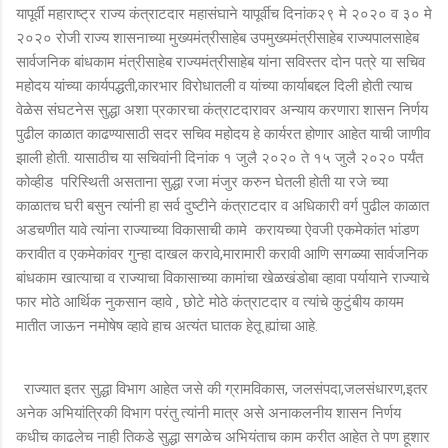
यापूर्वी महाराष्ट्र राज्य कंत्राटदार महासंघाने यापूर्वीच दिनांक२९ मे २०२० व‌ ३० मे
२०२० रोजी राज्य शासनाच्या मुख्यमंत्रीसाहेब उपमुख्यमंत्रीसाहेब राज्यपालसाहेब
सार्वजनिक बांधकाम मंत्रीसाहेब राज्यमंत्रीसाहेब यांना सविस्तर दोन पत्रे या सचिव
महोदय यांच्या कार्यपद्धती,कारभार विरोधातली व यांच्या कार्याबद्दल दिली होती त्याच
वेळेस संघटनेस सुद्धा अशा प्रकारचा कंत्राटदारावर अन्याय करणारा शासन निर्णय
पुढील काळात काढण्यासाठी सदर सचिव महोदय हे कार्यरत होणार आहेत याची जाणीव
झाली होती. यासाठीच या सचिवांनी दिनांक १ जुलै २०२० ते १५ जुलै २०२० पर्यंत
कोव्हीड परिस्थिती असताना सुद्धा रजा मंजुर करुन घेतली होती या रजे च्या
काळातच घरी बसुन त्यांनी हा सर्व दुष्टीने कंत्राटदार व अधिकारी वर्ग पुढील काळात
अडचणीत यावे त्यांना राज्याच्या विकासाची कामे करायच्या ऐवजी एकमेकांत भांडण
करावीत व एकमेकांवर गुन्हा दाखल करावे,मारामारी करावी आणि सगळ्या सार्वजनिक
बांधकाम खात्याचा व राज्याचा विकासाच्या कामांचा खेळखंडोबा व्हावा पर्यायाने राज्याचे
फार मोठे आर्थिक नुकसान व्हावे , छोटे मोठे कंत्राटदार व त्यांचे कुटुंबीय कायम
मातीत जाऊन नमोषेष व्हावे हाच अत्यंत घातक हेतू ह्यांचा आहे.
राज्यात इतर सुद्धा विभाग आहेत जसे की ग्रामविकास, जलसंपदा,जलसंधारण,इतर
अनेक अभियांत्रिकी विभाग परंतु त्यांनी मात्र असे अनाकलनीय शासन निर्णय
कधीच काढलेच नाही तिकडे सुद्धा सगळेच अभियंताच काम करीत आहेत ते पण हूशार