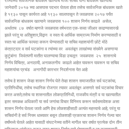
राज्याच्या सार्वजनिक बांधकाम खात्याचे माजी सचिव यांनी बांधकाम खात्याचा
जानेवारी २०१७ च्या आसपास पदभार घेतला होता तसेच सार्वजनिक बांधकाम खाते
हे १९३० पासून कार्यरत आहे १९३० सालापासून ते जवळपास २०१७ पर्यंत
सार्वजनिक बांधकाम खात्याने जवळपास १०० शासन निर्णय काढले असेल,
अर्थातच ८७ वर्षात म्हणजे जवळपास वर्षभरात एक-सव्वा जीआर काढण्यासारखे
झाले परंतु या अतिहुशार,विद्वान व स्वतःचे आर्थिक साम्राज्य निर्माण करण्यासाठी व
स्वतःचा आर्थिक फायदा करून घेण्यासाठी या सचिव महाशयांनी छोटे मोठे
कंत्राटदार व सर्व घटकांना व त्यांच्या वर अवलंबून लाखांच्या संख्येने असणाऱ्या
कुटुंबांना जिवंतपणी मातीत घालण्याचा विडा उचलून जवळपास २५ शासनाचे
निर्णय विचित्र, अनाठायी, अनाकलनीय काढले आहेत यावरून यावरून या सचिव
महाशयांचा प्रचंड अनागोंदी कारभार निदर्शनास येत आहे
तसेच हे शासन जेव्हा शासन निर्णय घेते तेव्हा शासन समाजातील सर्व घटकांचा,
प्रतिनिधींचा, तसेच स्थानिक रोजगार त्यावर अवलंबून असणारे सर्व घटकांचा विचार
करत असते,तसेच या शासनातील लोकप्रतिनिधी, राजकीय मंत्री व या खात्यातील
इतर समकक्ष अधिकारी या सर्व जणांचा विचार विनिमय करून सर्वसमावेशक असा
शासन निर्णय घेतला जातो आणि हेच लोकशाहीसाठी अत्यंत महत्त्वाचे आहे, परंतु या
सचिवांनी हे सर्व नियम धाब्यावर बसून ठोकशाही प्रकारचा शासन निर्णय गेल्या चार
वर्षांमध्ये घेतले आहेत यासाठी संघटनेच्या वतीने मागील चार वर्षात प्रत्येक दोन तीन