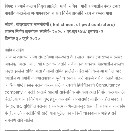
विषय: राज्याचे कालच निवृत्त झालेले माजी सचिव यांनी राज्यातील कंत्राटदार
बाबतीत काढलेला अन्यायकारक शासन निर्णय तातडीने रद्दच करण्यात यावा
संदर्भ : कंत्राटदार नामनोदंणी ( Enlistment of pwd contrctors)
शासन निर्णय क्रमांक/ संकीर्ण- २०२० / प्र.क्र१४७/ इमारत -२
दिनांक ३० जुलै २०२०
महोदय साहेब
आज या आमच्या राज्य संघटनेच्या जवळपास तीन लाख कंत्राटदाराच्या व त्यावर
अवलंबून असणाऱ्या लाखो घटकांच्या वतीने सार्वजनिक बांधकाम खात्यातील कालच
निवृत्त झालेले सचिव आता ते माजी सचिव झालेले आहेत यांनी केलेल्या मागील चार
वर्षातील अनागोंदी कारभाराबाबत व चुकीचे स्वतास जसे पाहिजे तसे व एखादे मोठ्या
आर्थिक गोष्टी,घबाड प्राप्त करण्यासाठी व स्वताचे हितचिंतकाचे Consultancy
company ,व प्रति स्वताचे खासगी सार्वजनिक बांधकाम खाते निर्माण करण्यासाठी
घेतलेल्या शासन निर्णय चा दुष्टहेतु व कारनामे आपणासमोर मांडीत आहोत यावरून
कंत्राटदार, सुशिक्षित बेरोजगार स्थापत्य अभियंता,मजुर सहकारी संस्था व राजकीय
मंत्री, व लोक प्रतिनिधी साठी यांना पुढील काळ किती धोकादायक आहे हे सर्व
समजणे सोपे जाईल