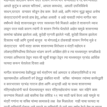
महिन्याला आंदोलन करुन सदर शासन निर्णय मागे घेण्यासाठी व रद्द करण्यासाठी
आपले कुटुंब व आपला चरितार्थ , आपला कामधंदा, आपली उपजिविकेचे
साधन,घरदार वाऱ्यावर सोडून हेच काम केले आहे, आणि त्यांना सुद्धा बहुधा असेच
कंत्राटदारांनी करावे हाच हेतू ,अपेक्षा असावी व आहे यासाठी त्यांना मागील चार
वर्षांमध्ये जेवढे शासनाकडून पगार स्वरूपात पैसे मिळाले आहेत ते शासनाने व्याज
लावून परत घ्यावे कारण त्यांनी जे शासन निर्णय घेतलेले आहेत यामुळे शासनाच्या
कामांचा खोळंबा झालेला आहे, कुठेही प्रगती झालेले नाही, कुठेही विकास झालेला
दिसतच नाही आणि दुसर्या बाजुस या मोगलाई,व‌ ठोकशाही शासन निर्णया मुळे व
कंत्राटदार यांनी मात्र कायम शासनाच्या विरोधात व मंत्री महोदय व
लोकप्रतिनिधींच्या विरोधात भांडण करणे अपेक्षित होते व त्या माध्यमातून सगळीकडे
राज्यात अस्थिरता ठेवून स्वतःची खुर्ची शाबूत ठेवून त्या माध्यमातून प्रचंड आर्थिक
फायदा करून घेतलेला दिसत आहे
मागील शासनाच्या वेळीसुद्धा सर्व मंत्रीगण सर्व आमदार व‌ लोकप्रतिनिधी व त्या
खात्यामधील‌ अधिकारी वर्ग हेसुद्धा संबंधित माजी सचिव यांच्यावर त्यांच्या कार्यपद्धती
व कारभारावर प्रचंड नाराज होता आणि अजूनही आहे या सध्या शासनाच्या
मंत्रिमहोदयांनी चार्ज घेतल्यापासून सदर मंत्रिमहोदयांना फक्त चार महिने काम
करण्यास मिळाले आहे बाकीचा वेळ कोविड १९ च्या साठी खर्च केला आहे यामुळे या
मंत्री गणांना या सचिव यांच्या कामाकडे लक्ष वेळ मिळालेला नाही याचा फायदा या
माजी सचिवांनी घेतला आहे यामुळे या सचिवांनी जे मागे चार वर्षात केले तेच या चारच