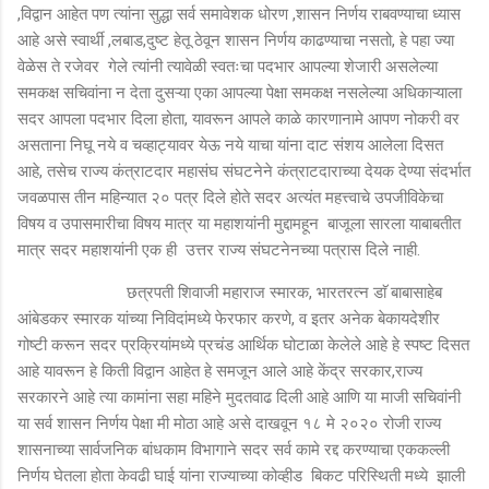
,विद्वान आहेत पण त्यांना सुद्धा सर्व समावेशक धोरण ,शासन निर्णय राबवण्याचा ध्यास
आहे असे स्वार्थी ,लबाड,दुष्ट हेतू ठेवून शासन निर्णय काढण्याचा नसतो, हे पहा ज्या
वेळेस ते रजेवर गेले त्यांनी त्यावेळी स्वतःचा पदभार आपल्या शेजारी असलेल्या
समकक्ष सचिवांना न देता दुसऱ्या एका आपल्या पेक्षा समकक्ष नसलेल्या अधिकाऱ्याला
सदर आपला पदभार दिला होता, यावरून आपले काळे कारणानामे आपण नोकरी वर
असताना निघू नये व चव्हाट्यावर येऊ नये याचा यांना दाट संशय आलेला दिसत
आहे, तसेच राज्य कंत्राटदार महासंघ संघटनेने कंत्राटदाराच्या देयक देण्या संदर्भात
जवळपास तीन महिन्यात २० पत्र दिले होते सदर अत्यंत महत्त्वाचे उपजीविकेचा
विषय व उपासमारीचा विषय मात्र या महाशयांनी मुद्दामहून बाजूला सारला याबाबतीत
मात्र सदर महाशयांनी एक ही उत्तर राज्य संघटनेनच्या पत्रास दिले नाही.
छत्रपती शिवाजी महाराज स्मारक, भारतरत्न डाॅ बाबासाहेब
आंबेडकर स्मारक यांच्या निविदांमध्ये फेरफार करणे, व इतर अनेक बेकायदेशीर
गोष्टी करून सदर प्रक्रियांमध्ये प्रचंड आर्थिक घोटाळा केलेले आहे हे स्पष्ट दिसत
आहे यावरून हे किती विद्वान आहेत हे समजून आले आहे केंद्र सरकार,राज्य
सरकारने आहे त्या कामांना सहा महिने मुदतवाढ दिली आहे आणि या माजी सचिवांनी
या सर्व शासन निर्णय पेक्षा मी मोठा आहे असे दाखवून १८ मे २०२० रोजी राज्य
शासनाच्या सार्वजनिक बांधकाम विभागाने सदर सर्व कामे रद्द करण्याचा एककल्ली
निर्णय घेतला होता केवढी घाई यांना राज्याच्या कोव्हीड बिकट परिस्थिती मध्ये झाली