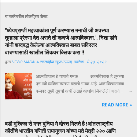
या ब्लॉगवरील लोकप्रिय पोस्ट
"ध्येयप्राप्ती महत्वाकांक्षा पूर्ण करण्यास मनाची जी अवस्था
तुम्हाला प्रेरणा देत असते ती म्हणजे आत्मविश्वास.". निशा डांगे
यांनी शब्दबद्ध केलेल्या आत्मविश्वास बाबत सविस्तर
वाचण्यासाठी खालील लिंकवर क्लिक करा !!
द्वारा
NEWS MASALA साप्ताहिक न्यूज मसाला, नासिक
-
मे २३, २०२१
आत्मविश्वास हे यशाचे गमक आत्मविश्वास हे तुमच्या
प्रभावी व्यक्तिमत्वाच्या यशाचे गमक आहे. आत्मविश्वासाच्या
बळावर तुम्ही तुमची अर्धी लढाई आधीच जिंकलेली असते.
आत्मविश्वास म्हणजे काय? तर सध्या सरळ असे म्हणता येईल,
READ MORE »
"आत्मविश्वास म्हणजेच स्वतःवर असलेला विश्वास." स्वतःवर
विश्वास असेल तर तुम्ही तुमचे मन वांच्छिल ध्येय मिळवू शकता.
आत्मविश्वासाला आता व्याख्येत बसवू या, "ध्येयप्राप्ती
बडी मुश्किल से मगर दुनिया मे दोस्त मिलते है !आंतरराष्ट्रीय
महत्वाकांक्षा पूर्ण करण्यास मनाची जी अवस्था तुम्हाला प्रेरणा
कीर्तीचे भारतीय गणिती रामानुजन यांच्या मते मैत्री २२० आणि
देत असते ती म्हणजे आत्मविश्वास." आत्मविश्वास