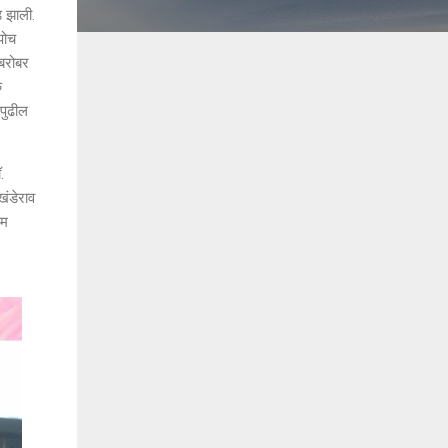
ड झाली.
पोच
ाबरोबर
क
 पुढील
.
खंडेराव
ाम