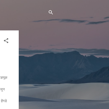
वडणूक
 जुन
हेंगडे