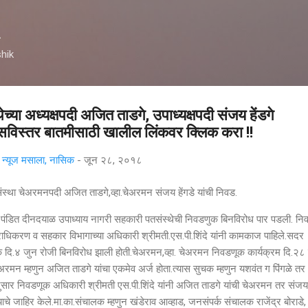
मुख्य सामग्रीवर वगळा
A
hik
्या अध्यक्षपदी अजित ताडगे, उपाध्यक्षपदी संजय हेंडगे
 सविस्तर बातमीसाठी खालील लिंकवर क्लिक करा !!
्यूज मसाला, नासिक
-
जून २८, २०१८
स्था चेअरमनपदी अजित ताडगे,व्हा.चेअरमन संजय हेंगडे यांची निवड.
डित दीनदयाळ उपाध्याय नागरी सहकारी पतसंस्थेची निवडणुक बिनविरोध पार पडली. नि
्राधिकरण व सहकार विभागाच्या अधिकारी श्रीमती.एस.पी.शिंदे यांनी कामकाज पाहिले.सदर
 दि.४ जुन रोजी बिनविरोध झाली होती.चेअरमन,व्हा. चेअरमन निवडणूक कार्यक्रम दि.२८
ेअरमन म्हणुन अजित ताडगे यांचा एकमेव अर्ज होता.त्यास सुचक म्हणुन यशवंत ग पिंगळे तर
यानुसार निवडणूक अधिकारी श्रीमती एस.पी.शिंदे यांनी अजित ताडगे यांची चेअरमन तर संजय 
याचे जाहिर केले.मा.का.संचालक म्हणुन खंडेराव आव्हाड, जनसंपर्क संचालक राजेंद्र बोराडे,