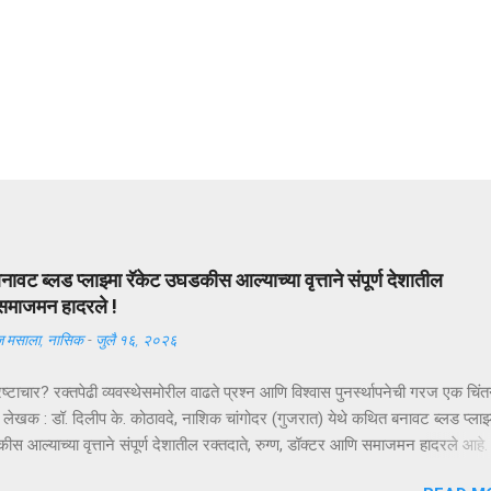
ावट ब्लड प्लाझ्मा रॅकेट उघडकीस आल्याच्या वृत्ताने संपूर्ण देशातील
 समाजमन हादरले !
 मसाला, नासिक
-
जुलै १६, २०२६
रष्टाचार? रक्तपेढी व्यवस्थेसमोरील वाढते प्रश्न आणि विश्वास पुनर्स्थापनेची गरज एक चिं
लेखक : डॉ. दिलीप के. कोठावदे, नाशिक चांगोदर (गुजरात) येथे कथित बनावट ब्लड प्लाझ्
स आल्याच्या वृत्ताने संपूर्ण देशातील रक्तदाते, रुग्ण, डॉक्टर आणि समाजमन हादरले आहे.
पास अद्याप सुरू असून सत्य न्यायालयीन प्रक्रियेनंतरच स्पष्ट होईल. परंतु या घटनेने 