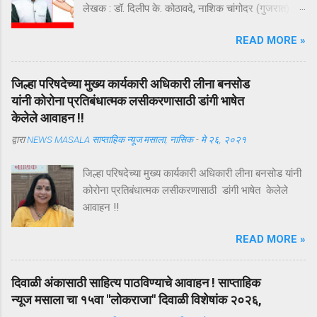
लेखक : डॉ. दिलीप के. कोठावदे, नाशिक चांगोदर (गुजरात) येथे
कथित बनावट ब्लड प्लाझ्मा रॅकेट उघडकीस आल्याच्या वृत्ताने
READ MORE »
संपूर्ण देशातील रक्तदाते, रुग्ण, डॉक्टर आणि समाजमन हादरले
आहे. या प्रकरणाचा तपास अद्याप सुरू असून सत्य न्यायालयीन
प्रक्रियेनंतरच स्पष्ट होईल. परंतु या घटनेने एक अत्यंत
जिल्हा परिषदेच्या मुख्य कार्यकारी अधिकारी लीना बनसोड
महत्त्वाचा प्रश्न पुन्हा ऐरणीवर आणला आहे—भारतातील रक्त
यांनी कोरोना प्रतिबंधात्मक लसीकरणासाठी डांगी भाषेत
संक्रमण व्यवस्था किती सुरक्षित, पारदर्शक आणि उत्तरदायी
केलेले आवाहन !!
आहे? रक्तदान हा व्यवहार नसतो; तो विश्वासाचा करार
द्वारा
NEWS MASALA साप्ताहिक न्यूज मसाला, नासिक
-
मे २६, २०२१
असतो. एक रक्तदाता कोणत्याही अपेक्षेशिवाय आपल्या
शरीरातील रक्ताचा अंश एका अनोळखी व्यक्तीच्या जीवनासाठी
जिल्हा परिषदेच्या मुख्य कार्यकारी अधिकारी लीना बनसोड यांनी
अर्पण करतो. तो विश्वास ठेवतो की त्याचे रक्त योग्य पद्धतीने
कोरोना प्रतिबंधात्मक लसीकरणासाठी डांगी भाषेत केलेले
संकलित होईल, वैज्ञानिक निकषांनुसार तपासले जाईल,
आवाहन !!
सुरक्षितरीत्या साठवले जाईल आणि ज्या रुग्णाला त्याची गरज
आहे त्याच्यापर्यंत शुद्ध स्वरूपात पोहोचेल. हा विश्वास
READ MORE »
तुटला तर त्याची किंमत केवळ एका प्रकरणापुरती मर्यादित
राहत नाही; त...
दिवाळी अंकासाठी साहित्य पाठविण्याचे आवाहन ! साप्ताहिक
न्यूज मसाला चा १५वा "लोकराजा" दिवाळी विशेषांक २०२६,