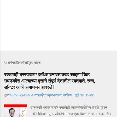
या ब्लॉगवरील लोकप्रिय पोस्ट
रक्तातही भ्रष्टाचार? कथित बनावट ब्लड प्लाझ्मा रॅकेट
उघडकीस आल्याच्या वृत्ताने संपूर्ण देशातील रक्तदाते, रुग्ण,
डॉक्टर आणि समाजमन हादरले !
द्वारा
NEWS MASALA साप्ताहिक न्यूज मसाला, नासिक
-
जुलै १६, २०२६
रक्तातही भ्रष्टाचार? रक्तपेढी व्यवस्थेसमोरील वाढते प्रश्न
आणि विश्वास पुनर्स्थापनेची गरज एक चिंतनात्मक अभ्यासलेख