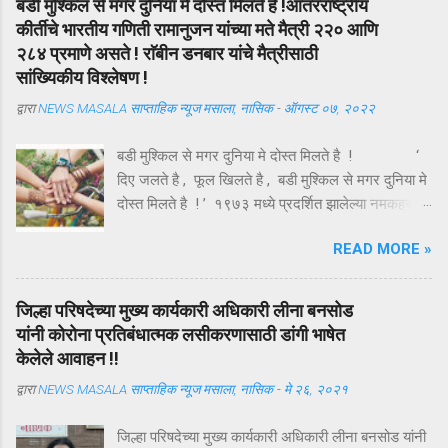
बडी मुश्किल से मगर दुनिया मे दोस्त मिलते है !आंतरराष्ट्रीय
कीर्तीचे भारतीय गणिती रामानुजन यांच्या मते मैत्री २२० आणि
२८४ प्रमाणे असते ! राॅबीन डनबार यांचे मैत्रीसाठी
सांख्यिकीय विश्लेषण !
द्वारा
NEWS MASALA साप्ताहिक न्यूज मसाला, नासिक
-
ऑगस्ट ०७, २०२२
बडी मुश्किल से मगर दुनिया मे दोस्त मिलते है ! ‘
दिए जलते है , फूल खिलते है , बडी मुश्किल से मगर दुनिया मे
दोस्त मिलते है ! ’ १९७३ मध्ये प्रदर्शित झालेल्या नमकहराम
चित्रपटातील गीतकार आनंद बक्षी यांचे हे गीत , अगदी समर्पक
READ MORE »
आणि अर्थपूर्ण आहे . ऑगस्ट महिन्यातील पहिला रविवार ( यंदा
दि . ७ ऑगस्ट ) म्हणजे तरुणाईचा आवडता ‘ फ्रेंडशिप डे ’
अर्थात मैत्री दिन . या दिवशी विविध रंगांचे धागे एकमेकांच्या
जिल्हा परिषदेच्या मुख्य कार्यकारी अधिकारी लीना बनसोड
हातावर बांधून मैत्रीचे संदेश एकमेकांना पाठविले जातात . या
यांनी कोरोना प्रतिबंधात्मक लसीकरणासाठी डांगी भाषेत
संदेशांमधून मैत्रीच्या वेगवेगळ्या व्याख्या वाचावयास मिळतात .
केलेले आवाहन !!
त्यापैकी संकटात जो पाठीशी उभा राहतो , तोच खरा मित्र
द्वारा
NEWS MASALA साप्ताहिक न्यूज मसाला, नासिक
-
मे २६, २०२१
असतो , अशी मित्राची व्याख्या बहूतेकांनी केलेली पहावयास
मिळते . तथापि , ‘ संकटकाळी मदतीस येतो तो खरा मित्र
जिल्हा परिषदेच्या मुख्य कार्यकारी अधिकारी लीना बनसोड यांनी
नसून ज्याला आपल्या मित्राच्या उन्नतीतून खरा आनंद मिळतो