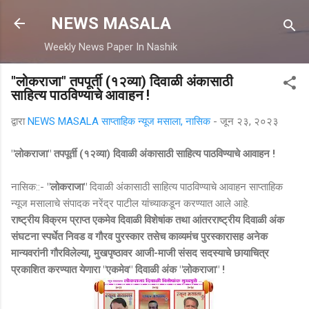
मुख्य सामग्रीवर वगळा
NEWS MASALA
Weekly News Paper In Nashik
"लोकराजा" तपपूर्ती (१२व्या) दिवाळी अंकासाठी
साहित्य पाठविण्याचे आवाहन !
द्वारा
NEWS MASALA साप्ताहिक न्यूज मसाला, नासिक
-
जून २३, २०२३
"लोकराजा" तपपूर्ती (१२व्या) दिवाळी अंकासाठी साहित्य पाठविण्याचे आवाहन !
नासिक::-
"लोकराजा"
दिवाळी अंकासाठी साहित्य पाठविण्याचे आवाहन साप्ताहिक
न्यूज मसालाचे संपादक नरेंद्र पाटील यांच्याकडून करण्यात आले आहे.
राष्ट्रीय विक्रम प्राप्त एकमेव दिवाळी विशेषांक तथा आंतरराष्ट्रीय दिवाळी अंक
संघटना स्पर्धेत निवड व गौरव पुरस्कार तसेच काव्यमंच पुरस्कारासह अनेक
मान्यवरांनी गौरविलेल्या, मुखपृष्ठावर आजी-माजी संसद सदस्याचे छायाचित्र
प्रकाशित करण्यात येणारा "एकमेव" दिवाळी अंक "लोकराजा" !