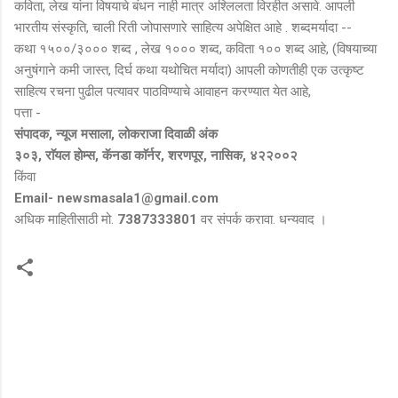
कविता, लेख यांना विषयाचे बंधन नाही मात्र अश्लिलता विरहीत असावे. आपली
भारतीय संस्कृति, चाली रिती जोपासणारे साहित्य अपेक्षित आहे . शब्दमर्यादा --
कथा १५००/३००० शब्द , लेख १००० शब्द, कविता १०० शब्द आहे, (विषयाच्या
अनुषंगाने कमी जास्त, दिर्घ कथा यथोचित मर्यादा) आपली कोणतीही एक उत्कृष्ट
साहित्य रचना पुढील पत्यावर पाठविण्याचे आवाहन करण्यात येत आहे,
पत्ता -
संपादक, न्यूज मसाला, लोकराजा दिवाळी अंक
३०३, राॅयल होम्स, कॅनडा काॅर्नर, शरणपूर, नासिक, ४२२००२
किंवा
Email- newsmasala1@gmail.com
अधिक माहितीसाठी मो.
7387333801
वर संपर्क करावा. धन्यवाद ।
टि
प्प
ण्या