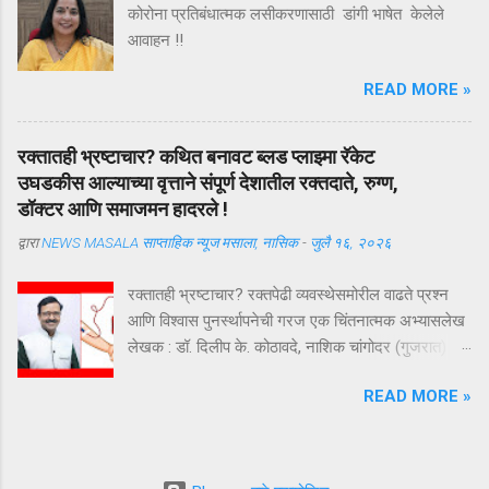
कोरोना प्रतिबंधात्मक लसीकरणासाठी डांगी भाषेत केलेले
, तोच खरा मित्र असतो ’ अशी मैत्रीची अचूक व्याख्या हिंदी
आवाहन !!
कवी कमलेश्वर यांनी केली आहे ...
READ MORE »
रक्तातही भ्रष्टाचार? कथित बनावट ब्लड प्लाझ्मा रॅकेट
उघडकीस आल्याच्या वृत्ताने संपूर्ण देशातील रक्तदाते, रुग्ण,
डॉक्टर आणि समाजमन हादरले !
द्वारा
NEWS MASALA साप्ताहिक न्यूज मसाला, नासिक
-
जुलै १६, २०२६
रक्तातही भ्रष्टाचार? रक्तपेढी व्यवस्थेसमोरील वाढते प्रश्न
आणि विश्वास पुनर्स्थापनेची गरज एक चिंतनात्मक अभ्यासलेख
लेखक : डॉ. दिलीप के. कोठावदे, नाशिक चांगोदर (गुजरात) येथे
कथित बनावट ब्लड प्लाझ्मा रॅकेट उघडकीस आल्याच्या वृत्ताने
READ MORE »
संपूर्ण देशातील रक्तदाते, रुग्ण, डॉक्टर आणि समाजमन हादरले
आहे. या प्रकरणाचा तपास अद्याप सुरू असून सत्य न्यायालयीन
प्रक्रियेनंतरच स्पष्ट होईल. परंतु या घटनेने एक अत्यंत
महत्त्वाचा प्रश्न पुन्हा ऐरणीवर आणला आहे—भारतातील रक्त